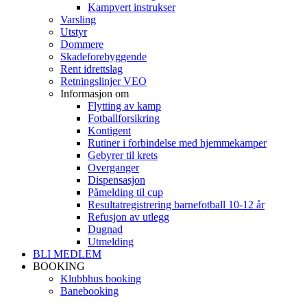
Kampvert instrukser
Varsling
Utstyr
Dommere
Skadeforebyggende
Rent idrettslag
Retningslinjer VEO
Informasjon om
Flytting av kamp
Fotballforsikring
Kontigent
Rutiner i forbindelse med hjemmekamper
Gebyrer til krets
Overganger
Dispensasjon
Påmelding til cup
Resultatregistrering barnefotball 10-12 år
Refusjon av utlegg
Dugnad
Utmelding
BLI MEDLEM
BOOKING
Klubbhus booking
Banebooking