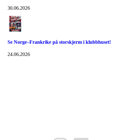
30.06.2026
Se Norge–Frankrike på storskjerm i klubbhuset!
24.06.2026
FK Bergen Nord
Postboks 10 MYRDAL
5878 BERGEN
Org.nr: 882259102
post@bergennord.no