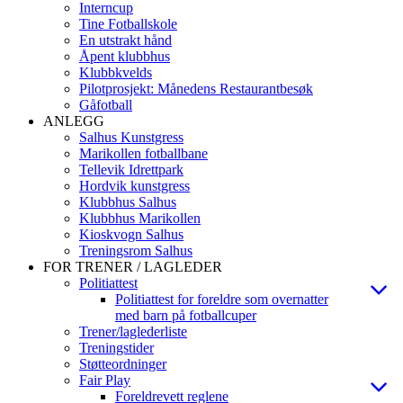
Interncup
Tine Fotballskole
En utstrakt hånd
Åpent klubbhus
Klubbkvelds
Pilotprosjekt: Månedens Restaurantbesøk
Gåfotball
ANLEGG
Salhus Kunstgress
Marikollen fotballbane
Tellevik Idrettpark
Hordvik kunstgress
Klubbhus Salhus
Klubbhus Marikollen
Kioskvogn Salhus
Treningsrom Salhus
FOR TRENER / LAGLEDER
Politiattest
Politiattest for foreldre som overnatter
med barn på fotballcuper
Trener/laglederliste
Treningstider
Støtteordninger
Fair Play
Foreldrevett reglene