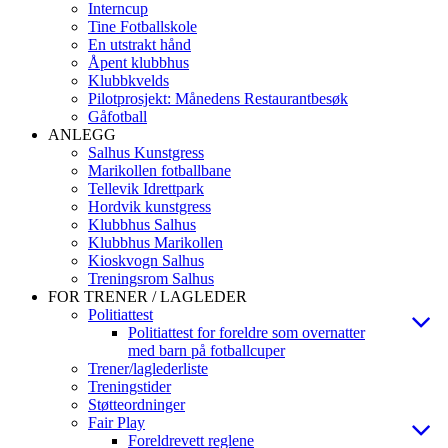
Interncup
Tine Fotballskole
En utstrakt hånd
Åpent klubbhus
Klubbkvelds
Pilotprosjekt: Månedens Restaurantbesøk
Gåfotball
ANLEGG
Salhus Kunstgress
Marikollen fotballbane
Tellevik Idrettpark
Hordvik kunstgress
Klubbhus Salhus
Klubbhus Marikollen
Kioskvogn Salhus
Treningsrom Salhus
FOR TRENER / LAGLEDER
Politiattest
Politiattest for foreldre som overnatter
med barn på fotballcuper
Trener/laglederliste
Treningstider
Støtteordninger
Fair Play
Foreldrevett reglene