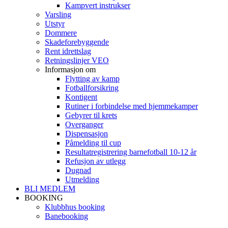
Kampvert instrukser
Varsling
Utstyr
Dommere
Skadeforebyggende
Rent idrettslag
Retningslinjer VEO
Informasjon om
Flytting av kamp
Fotballforsikring
Kontigent
Rutiner i forbindelse med hjemmekamper
Gebyrer til krets
Overganger
Dispensasjon
Påmelding til cup
Resultatregistrering barnefotball 10-12 år
Refusjon av utlegg
Dugnad
Utmelding
BLI MEDLEM
BOOKING
Klubbhus booking
Banebooking