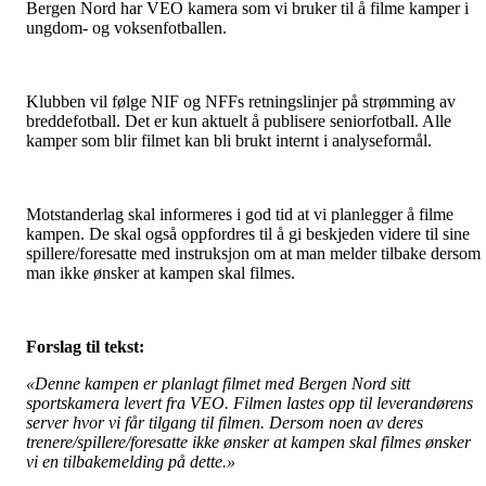
Bergen Nord har VEO kamera som vi bruker til å filme kamper i
ungdom- og voksenfotballen.
Klubben vil følge NIF og NFFs retningslinjer på strømming av
breddefotball. Det er kun aktuelt å publisere seniorfotball. Alle
kamper som blir filmet kan bli brukt internt i analyseformål.
Motstanderlag skal informeres i god tid at vi planlegger å filme
kampen. De skal også oppfordres til å gi beskjeden videre til sine
spillere/foresatte med instruksjon om at man melder tilbake dersom
man ikke ønsker at kampen skal filmes.
Forslag til tekst:
«Denne kampen er planlagt filmet med Bergen Nord sitt
sportskamera levert fra
VEO. Filmen lastes opp til leverandørens
server hvor vi får tilgang til filmen. Dersom
noen av deres
trenere/spillere/foresatte ikke ønsker at kampen skal filmes ønsker
vi
en tilbakemelding på dette.»