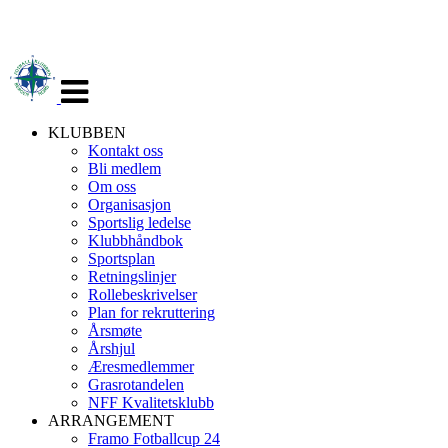
Veksle
navigasjon
KLUBBEN
Kontakt oss
Bli medlem
Om oss
Organisasjon
Sportslig ledelse
Klubbhåndbok
Sportsplan
Retningslinjer
Rollebeskrivelser
Plan for rekruttering
Årsmøte
Årshjul
Æresmedlemmer
Grasrotandelen
NFF Kvalitetsklubb
ARRANGEMENT
Framo Fotballcup 24