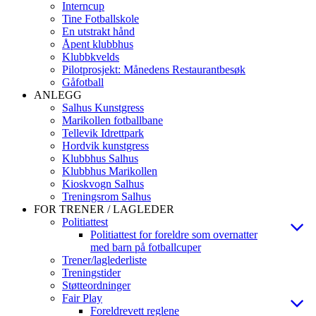
Interncup
Tine Fotballskole
En utstrakt hånd
Åpent klubbhus
Klubbkvelds
Pilotprosjekt: Månedens Restaurantbesøk
Gåfotball
ANLEGG
Salhus Kunstgress
Marikollen fotballbane
Tellevik Idrettpark
Hordvik kunstgress
Klubbhus Salhus
Klubbhus Marikollen
Kioskvogn Salhus
Treningsrom Salhus
FOR TRENER / LAGLEDER
Politiattest
Politiattest for foreldre som overnatter
med barn på fotballcuper
Trener/laglederliste
Treningstider
Støtteordninger
Fair Play
Foreldrevett reglene