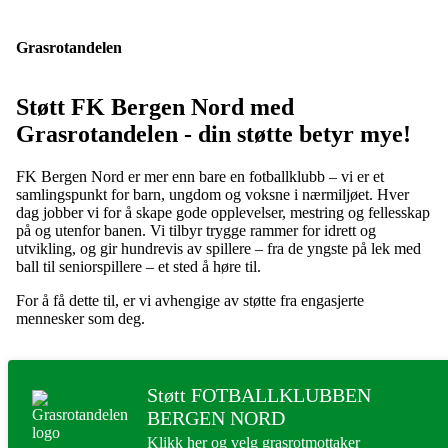
Grasrotandelen
Støtt FK Bergen Nord med
Grasrotandelen - din støtte betyr mye!
FK Bergen Nord er mer enn bare en fotballklubb – vi er et
samlingspunkt for barn, ungdom og voksne i nærmiljøet. Hver
dag jobber vi for å skape gode opplevelser, mestring og fellesskap
på og utenfor banen. Vi tilbyr trygge rammer for idrett og
utvikling, og gir hundrevis av spillere – fra de yngste på lek med
ball til seniorspillere – et sted å høre til.
For å få dette til, er vi avhengige av støtte fra engasjerte
mennesker som deg.
Støtt FOTBALLKLUBBEN
BERGEN NORD
Klikk her og velg grasrotmottaker