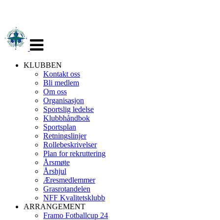
Veksle
navigasjon
KLUBBEN
Kontakt oss
Bli medlem
Om oss
Organisasjon
Sportslig ledelse
Klubbhåndbok
Sportsplan
Retningslinjer
Rollebeskrivelser
Plan for rekruttering
Årsmøte
Årshjul
Æresmedlemmer
Grasrotandelen
NFF Kvalitetsklubb
ARRANGEMENT
Framo Fotballcup 24