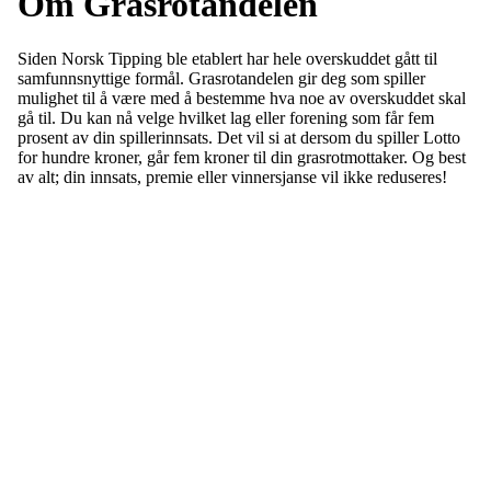
Om Grasrotandelen
Siden Norsk Tipping ble etablert har hele overskuddet gått til
samfunnsnyttige formål. Grasrotandelen gir deg som spiller
mulighet til å være med å bestemme hva noe av overskuddet skal
gå til. Du kan nå velge hvilket lag eller forening som får fem
prosent av din spillerinnsats. Det vil si at dersom du spiller Lotto
for hundre kroner, går fem kroner til din grasrotmottaker. Og best
av alt; din innsats, premie eller vinnersjanse vil ikke reduseres!
FK Bergen Nord
Postboks 10 MYRDAL
5878 BERGEN
Org.nr: 882259102