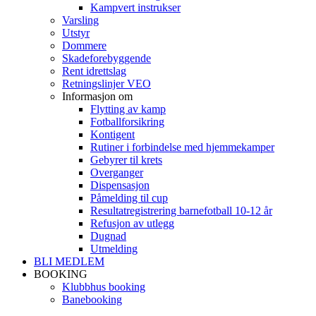
Kampvert instrukser
Varsling
Utstyr
Dommere
Skadeforebyggende
Rent idrettslag
Retningslinjer VEO
Informasjon om
Flytting av kamp
Fotballforsikring
Kontigent
Rutiner i forbindelse med hjemmekamper
Gebyrer til krets
Overganger
Dispensasjon
Påmelding til cup
Resultatregistrering barnefotball 10-12 år
Refusjon av utlegg
Dugnad
Utmelding
BLI MEDLEM
BOOKING
Klubbhus booking
Banebooking