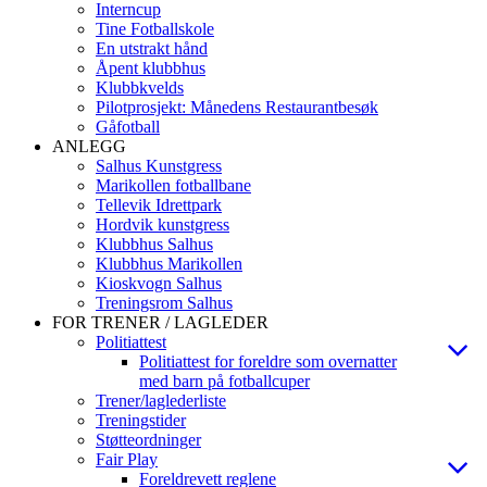
Interncup
Tine Fotballskole
En utstrakt hånd
Åpent klubbhus
Klubbkvelds
Pilotprosjekt: Månedens Restaurantbesøk
Gåfotball
ANLEGG
Salhus Kunstgress
Marikollen fotballbane
Tellevik Idrettpark
Hordvik kunstgress
Klubbhus Salhus
Klubbhus Marikollen
Kioskvogn Salhus
Treningsrom Salhus
FOR TRENER / LAGLEDER
Politiattest
Politiattest for foreldre som overnatter
med barn på fotballcuper
Trener/laglederliste
Treningstider
Støtteordninger
Fair Play
Foreldrevett reglene