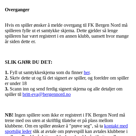
Overganger
Hvis en spiller ønsker å melde overgang til FK Bergen Nord må
spilleren fylle ut et samtykke skjema. Dette gjelder så lenge
spilleren har vært registrert i en annen klubb, uansett hvor mange
år siden dette er.
SLIK GJØR DU DET:
1.
Fyll ut samtykkeskjema som du finner
her
.
2.
Skriv dette ut og få det signert av spiller, og foreldre om spiller
er under 18
3.
Scann inn og send ferdig signert skjema og alle detaljer om
spiller til
britt-eva@bergennord.no
NB!
Ingen spillere som ikke er registrert i FK Bergen Nord må
trene med oss uten at skriftlig tilatelse er på plass mellom
klubbene. Om en spiller ønsker å "prøve seg", så ta
kontakt med
sportslig leder
slik at avtale om prøvespill kan avtales klubbene i