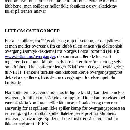
mellom. Brudd på dette er ikke bare brudd på etikette mellom
klubbene, men spiller er heller ikke forsikret og evt skadekrav
faller på treners ansvar.
LITT OM OVERGANGER
For alle spillere, fra 7 års alder og opp til veteran, er det påkrevd
at man melder overgang fra en klubb til en annen via elektronisk
overgang (samtykkeskjema) fra Norges Fotballforbund (NFF):
www.fotball.no/overganger
, dersom man allerede har vært
registrert i en annen klubb – selv om det er flere år siden og selv
om klubben ikke eksisterer lenger. Klubben må også betale gebyr
til NFFH. I enkelte tilfeller kan klubben kreve overgangsgebyret
dekket av spilleren, hvis denne overgangen for eksempel blir
kortvarig.
Har spilleren utestående noe hos tidligere klubb, kan denne nektes
overgang inntil det utestående er oppgjort. Dette kan for eksempel
være skyldig kontingent eller lånt utstyr. Lagleder og trener er
ansvarlig for at spilleren ikke spiller kamp før overgangsprosessen
er ferdig, og har mottatt spilletillatelse per e-post fra klubbens
overgangsansvarlige. Spiller er ikke forsikret så lenge han/hun
ikke er registrert i FIKS.