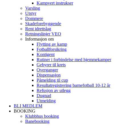
Kampvert instrukser
Varsling
Utstyr
Dommere
Skadeforebyggende
Rent idrettslag
Retningslinjer VEO
Informasjon om
Flytting av kamp
Fotballforsikring
Kontigent
Rutiner i forbindelse med hjemmekamper
Gebyrer til krets
Overganger
Dispensasjon
Påmelding til cup
Resultatregistrering barnefotball 10-12 år
Refusjon av utlegg
Dugnad
Utmelding
BLI MEDLEM
BOOKING
Klubbhus booking
Banebooking