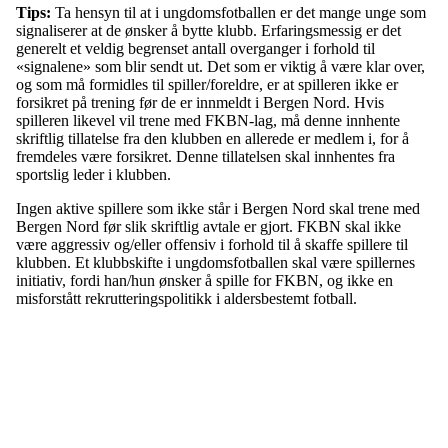
Tips:
Ta hensyn til at i ungdomsfotballen er det mange unge som
signaliserer at de ønsker å bytte klubb. Erfaringsmessig er det
generelt et veldig begrenset antall overganger i forhold til
«signalene» som blir sendt ut. Det som er viktig å være klar over,
og som må formidles til spiller/foreldre, er at spilleren ikke er
forsikret på trening før de er innmeldt i Bergen Nord. Hvis
spilleren likevel vil trene med FKBN-lag, må denne innhente
skriftlig tillatelse fra den klubben en allerede er medlem i, for å
fremdeles være forsikret. Denne tillatelsen skal innhentes fra
sportslig leder i klubben.
Ingen aktive spillere som ikke står i Bergen Nord skal trene med
Bergen Nord før slik skriftlig avtale er gjort. FKBN skal ikke
være aggressiv og/eller offensiv i forhold til å skaffe spillere til
klubben. Et klubbskifte i ungdomsfotballen skal være spillernes
initiativ, fordi han/hun ønsker å spille for FKBN, og ikke en
misforstått rekrutteringspolitikk i aldersbestemt fotball.