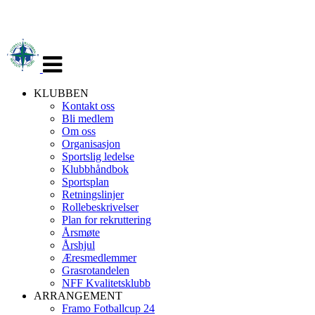
Veksle
navigasjon
KLUBBEN
Kontakt oss
Bli medlem
Om oss
Organisasjon
Sportslig ledelse
Klubbhåndbok
Sportsplan
Retningslinjer
Rollebeskrivelser
Plan for rekruttering
Årsmøte
Årshjul
Æresmedlemmer
Grasrotandelen
NFF Kvalitetsklubb
ARRANGEMENT
Framo Fotballcup 24