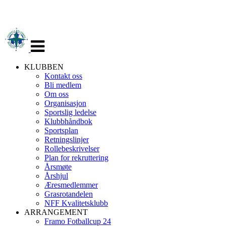
Veksle
navigasjon
KLUBBEN
Kontakt oss
Bli medlem
Om oss
Organisasjon
Sportslig ledelse
Klubbhåndbok
Sportsplan
Retningslinjer
Rollebeskrivelser
Plan for rekruttering
Årsmøte
Årshjul
Æresmedlemmer
Grasrotandelen
NFF Kvalitetsklubb
ARRANGEMENT
Framo Fotballcup 24