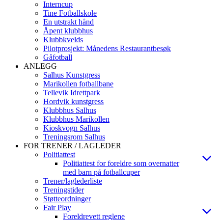
Interncup
Tine Fotballskole
En utstrakt hånd
Åpent klubbhus
Klubbkvelds
Pilotprosjekt: Månedens Restaurantbesøk
Gåfotball
ANLEGG
Salhus Kunstgress
Marikollen fotballbane
Tellevik Idrettpark
Hordvik kunstgress
Klubbhus Salhus
Klubbhus Marikollen
Kioskvogn Salhus
Treningsrom Salhus
FOR TRENER / LAGLEDER
Politiattest
Politiattest for foreldre som overnatter
med barn på fotballcuper
Trener/laglederliste
Treningstider
Støtteordninger
Fair Play
Foreldrevett reglene