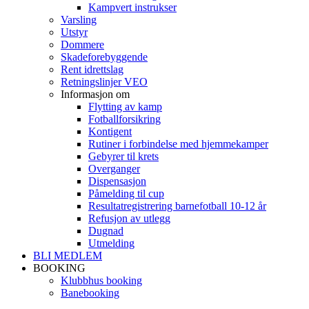
Kampvert instrukser
Varsling
Utstyr
Dommere
Skadeforebyggende
Rent idrettslag
Retningslinjer VEO
Informasjon om
Flytting av kamp
Fotballforsikring
Kontigent
Rutiner i forbindelse med hjemmekamper
Gebyrer til krets
Overganger
Dispensasjon
Påmelding til cup
Resultatregistrering barnefotball 10-12 år
Refusjon av utlegg
Dugnad
Utmelding
BLI MEDLEM
BOOKING
Klubbhus booking
Banebooking