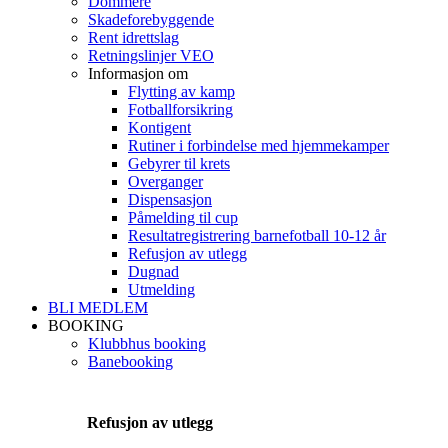
Dommere
Skadeforebyggende
Rent idrettslag
Retningslinjer VEO
Informasjon om
Flytting av kamp
Fotballforsikring
Kontigent
Rutiner i forbindelse med hjemmekamper
Gebyrer til krets
Overganger
Dispensasjon
Påmelding til cup
Resultatregistrering barnefotball 10-12 år
Refusjon av utlegg
Dugnad
Utmelding
BLI MEDLEM
BOOKING
Klubbhus booking
Banebooking
Refusjon av utlegg