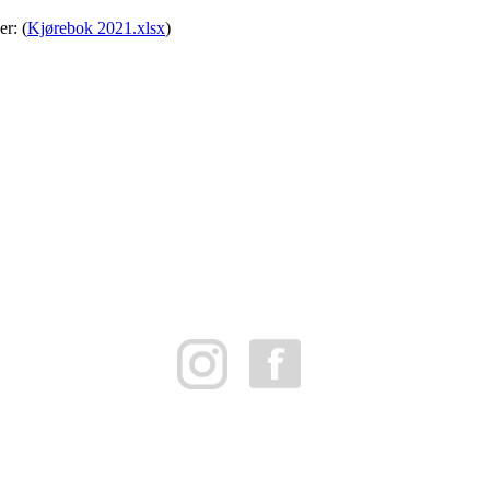
r: (
Kjørebok 2021.xlsx
)