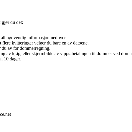
 gjør du det:
n all nødvendig informasjon nedover
 flere kvitteringer velger du bare en av datoene.
er du av for dommerregning.
tering av kjøp, eller skjermbilde av vipps-betalingen til dommer ved do
en 10 dager.
ce.net