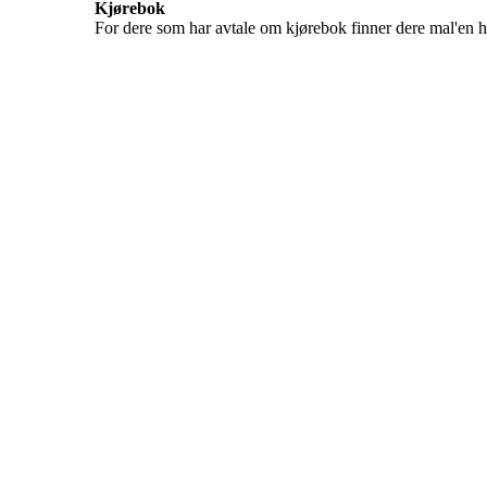
Kjørebok
For dere som har avtale om kjørebok finner dere mal'en he
FK Bergen Nord
Postboks 10 MYRDAL
5878 BERGEN
Org.nr: 882259102
post@bergennord.no