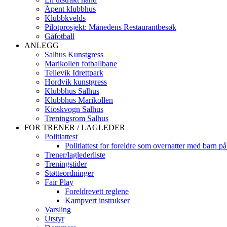
Åpent klubbhus
Klubbkvelds
Pilotprosjekt: Månedens Restaurantbesøk
Gåfotball
ANLEGG
Salhus Kunstgress
Marikollen fotballbane
Tellevik Idrettpark
Hordvik kunstgress
Klubbhus Salhus
Klubbhus Marikollen
Kioskvogn Salhus
Treningsrom Salhus
FOR TRENER / LAGLEDER
Politiattest
Politiattest for foreldre som overnatter med barn på
Trener/laglederliste
Treningstider
Støtteordninger
Fair Play
Foreldrevett reglene
Kampvert instrukser
Varsling
Utstyr