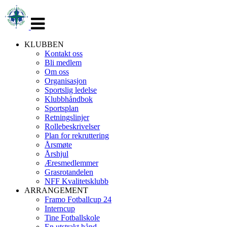
Veksle
navigasjon
KLUBBEN
Kontakt oss
Bli medlem
Om oss
Organisasjon
Sportslig ledelse
Klubbhåndbok
Sportsplan
Retningslinjer
Rollebeskrivelser
Plan for rekruttering
Årsmøte
Årshjul
Æresmedlemmer
Grasrotandelen
NFF Kvalitetsklubb
ARRANGEMENT
Framo Fotballcup 24
Interncup
Tine Fotballskole
En utstrakt hånd