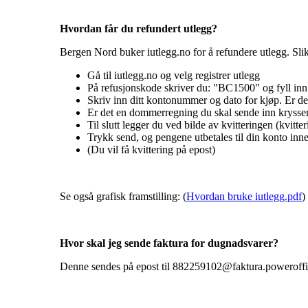
Hvordan får du refundert utlegg?
Bergen Nord buker iutlegg.no for å refundere utlegg. Slik
Gå til iutlegg.no og velg registrer utlegg
På refusjonskode skriver du: "BC1500" og fyll in
Skriv inn ditt kontonummer og dato for kjøp. Er det
Er det en dommerregning du skal sende inn kryss
Til slutt legger du ved bilde av kvitteringen (kvit
Trykk send, og pengene utbetales til din konto inn
(Du vil få kvittering på epost)
Se også grafisk framstilling: (
Hvordan bruke iutlegg.pdf
)
Hvor skal jeg sende faktura for dugnadsvarer?
Denne sendes på epost til 882259102@faktura.poweroffi