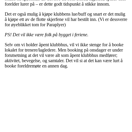
forelder lurer på – er dette godt tidspunkt å stikke innom.
Det er også mulig å kjøpe klubbens lue/buff og snart er det mulig
å kjøpe ett av de flotte skjerfene vil har bestilt inn. (Vi er dessverre
for øyeblikket tom for Paraplyer)
PS! Det vil ikke være folk på bygget i feriene.
Selv om vi holder åpent klubbhus, vil vi ikke stenge for å booke
lokalet for trenere/lagledere. Men booking på onsdager er under
forutsetning at det vil være alt som åpent klubbhus medfører;
aktivitet, bevegelse, og samtaler. Det vil si at det kan være lurt å
booke foreldremøte en annen dag.
FK Bergen Nord