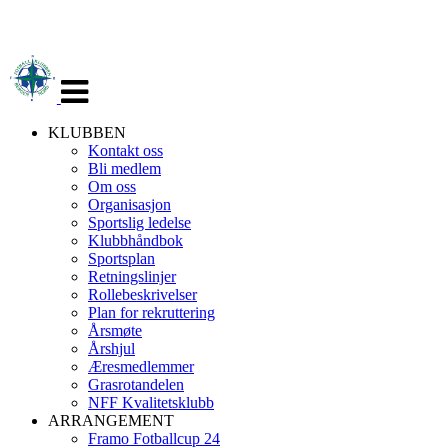
Veksle
navigasjon
KLUBBEN
Kontakt oss
Bli medlem
Om oss
Organisasjon
Sportslig ledelse
Klubbhåndbok
Sportsplan
Retningslinjer
Rollebeskrivelser
Plan for rekruttering
Årsmøte
Årshjul
Æresmedlemmer
Grasrotandelen
NFF Kvalitetsklubb
ARRANGEMENT
Framo Fotballcup 24