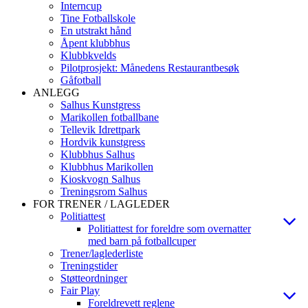
Interncup
Tine Fotballskole
En utstrakt hånd
Åpent klubbhus
Klubbkvelds
Pilotprosjekt: Månedens Restaurantbesøk
Gåfotball
ANLEGG
Salhus Kunstgress
Marikollen fotballbane
Tellevik Idrettpark
Hordvik kunstgress
Klubbhus Salhus
Klubbhus Marikollen
Kioskvogn Salhus
Treningsrom Salhus
FOR TRENER / LAGLEDER
Politiattest
Politiattest for foreldre som overnatter
med barn på fotballcuper
Trener/laglederliste
Treningstider
Støtteordninger
Fair Play
Foreldrevett reglene