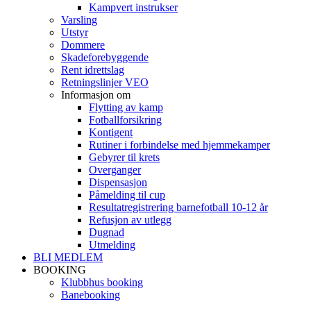
Kampvert instrukser
Varsling
Utstyr
Dommere
Skadeforebyggende
Rent idrettslag
Retningslinjer VEO
Informasjon om
Flytting av kamp
Fotballforsikring
Kontigent
Rutiner i forbindelse med hjemmekamper
Gebyrer til krets
Overganger
Dispensasjon
Påmelding til cup
Resultatregistrering barnefotball 10-12 år
Refusjon av utlegg
Dugnad
Utmelding
BLI MEDLEM
BOOKING
Klubbhus booking
Banebooking