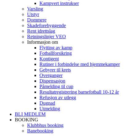
Kampvert instrukser
Varsling
Utstyr
Dommere
Skadeforebyggende
Rent idrettslag
Retningslinjer VEO
Informasjon om
Flytting av kamp
Fotballforsikring
Kontigent
Rutiner i forbindelse med hjemmekamper
Gebyrer til krets
Overganger
Dispensasjon
Påmelding til cup
Resultatregistrering barnefotball 10-12 år
Refusjon av utlegg
Dugnad
Utmelding
BLI MEDLEM
BOOKING
Klubbhus booking
Banebooking