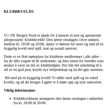
KLUBBKVELDS
Vi i FK Bergen Nord er glade for å lansere et nytt og spennende
pilotprosjekt: Klubbkvelds! Den første onsdagen i hver måned,
mellom kl. 18:00 og 20:00, åpner vi dørene for store og små til en
hyggelig kveld med spill, mat og sosialt samvær.
Dette er en flott møteplass for klubbens medlemmer i alle aldre –
fra de aller yngste til de mellomste, og ikke minst for foreldre som
ønsker å være en del av klubbmiljøet. Her blir det anledning til å
slå av en god prat, knytte nye bekjentskap og ha det gøy sammen.
Bli med på en hyggelig kveld! Vi stiller med spill og en enkel
kvelds, og alt du trenger å gjøre er å møte opp og nyte samværet.
Viktig informasjon:
Klubbkveldsene arrangeres den første onsdagen i måneden
fra kl. 18:00 til 20:00.