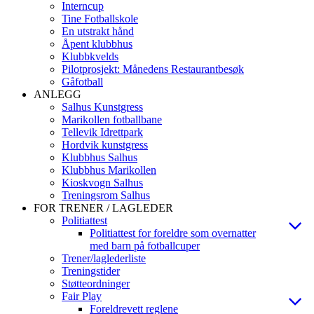
Interncup
Tine Fotballskole
En utstrakt hånd
Åpent klubbhus
Klubbkvelds
Pilotprosjekt: Månedens Restaurantbesøk
Gåfotball
ANLEGG
Salhus Kunstgress
Marikollen fotballbane
Tellevik Idrettpark
Hordvik kunstgress
Klubbhus Salhus
Klubbhus Marikollen
Kioskvogn Salhus
Treningsrom Salhus
FOR TRENER / LAGLEDER
Politiattest
Politiattest for foreldre som overnatter
med barn på fotballcuper
Trener/laglederliste
Treningstider
Støtteordninger
Fair Play
Foreldrevett reglene