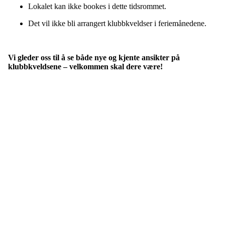
Lokalet kan ikke bookes i dette tidsrommet.
Det vil ikke bli arrangert klubbkveldser i feriemånedene.
Vi gleder oss til å se både nye og kjente ansikter på
klubbkveldsene – velkommen skal dere være!
FK Bergen Nord
Postboks 10 MYRDAL
5878 BERGEN
Org.nr: 882259102
post@bergennord.no