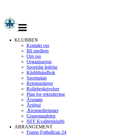
Veksle
navigasjon
KLUBBEN
Kontakt oss
Bli medlem
Om oss
Organisasjon
Sportslig ledelse
Klubbhåndbok
Sportsplan
Retningslinjer
Rollebeskrivelser
Plan for rekruttering
Årsmøte
Årshjul
Æresmedlemmer
Grasrotandelen
NFF Kvalitetsklubb
ARRANGEMENT
Framo Fotballcup 24