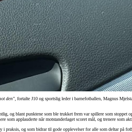
mot den",
fortalte J10 og sportslig leder i barnefotballen, Magnus Mjelst
lig, og blant punktene som ble trukket frem var spillere som stoppet opp
illere som applauderte når motstanderlaget scoret mål, og trenere som ak
y i praksis, og som bidrar til gode opplevelser for alle som deltar på fot