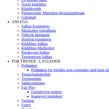
Åpent klubbhus
Klubbkvelds
Pilotprosjekt: Månedens Restaurantbesøk
Gåfotball
ANLEGG
Salhus Kunstgress
Marikollen fotballbane
Tellevik Idrettpark
Hordvik kunstgress
Klubbhus Salhus
Klubbhus Marikollen
Kioskvogn Salhus
Treningsrom Salhus
FOR TRENER / LAGLEDER
Politiattest
Politiattest for foreldre som overnatter med barn på
Trener/laglederliste
Treningstider
Støtteordninger
Fair Play
Foreldrevett reglene
Kampvert instrukser
Varsling
Utstyr