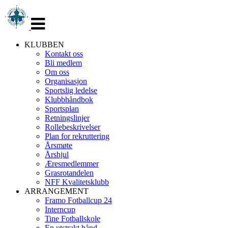
Veksle
navigasjon
KLUBBEN
Kontakt oss
Bli medlem
Om oss
Organisasjon
Sportslig ledelse
Klubbhåndbok
Sportsplan
Retningslinjer
Rollebeskrivelser
Plan for rekruttering
Årsmøte
Årshjul
Æresmedlemmer
Grasrotandelen
NFF Kvalitetsklubb
ARRANGEMENT
Framo Fotballcup 24
Interncup
Tine Fotballskole
En utstrakt hånd