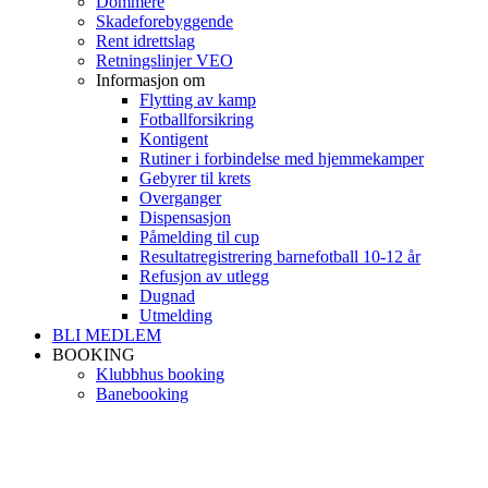
Dommere
Skadeforebyggende
Rent idrettslag
Retningslinjer VEO
Informasjon om
Flytting av kamp
Fotballforsikring
Kontigent
Rutiner i forbindelse med hjemmekamper
Gebyrer til krets
Overganger
Dispensasjon
Påmelding til cup
Resultatregistrering barnefotball 10-12 år
Refusjon av utlegg
Dugnad
Utmelding
BLI MEDLEM
BOOKING
Klubbhus booking
Banebooking