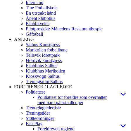
Interncup
Tine Fotballskole
En utstrakt hånd
Åpent klubbhus
Klubbkvelds
Pilotprosjekt: Månedens Restaurantbesøk
Gåfotball
ANLEGG
Salhus Kunstgress
Marikollen fotballbane
Tellevik Idrettpark
Hordvik kunstgress
Klubbhus Salhus
Klubbhus Marikollen
Kioskvogn Salhus
Treningsrom Salhus
FOR TRENER / LAGLEDER
Politiattest
Politiattest for foreldre som overnatter
med barn på fotballcuper
Trener/laglederliste
Treningstider
Støtteordninger
Fair Play
Foreldrevett reglene