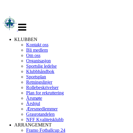
Veksle
navigasjon
KLUBBEN
Kontakt oss
Bli medlem
Om oss
Organisasjon
Sportslig ledelse
Klubbhåndbok
Sportsplan
Retningslinjer
Rollebeskrivelser
Plan for rekruttering
Årsmøte
Årshjul
Æresmedlemmer
Grasrotandelen
NFF Kvalitetsklubb
ARRANGEMENT
Framo Fotballcup 24