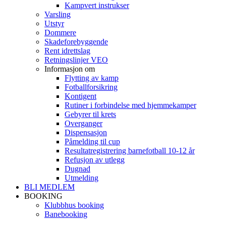
Kampvert instrukser
Varsling
Utstyr
Dommere
Skadeforebyggende
Rent idrettslag
Retningslinjer VEO
Informasjon om
Flytting av kamp
Fotballforsikring
Kontigent
Rutiner i forbindelse med hjemmekamper
Gebyrer til krets
Overganger
Dispensasjon
Påmelding til cup
Resultatregistrering barnefotball 10-12 år
Refusjon av utlegg
Dugnad
Utmelding
BLI MEDLEM
BOOKING
Klubbhus booking
Banebooking