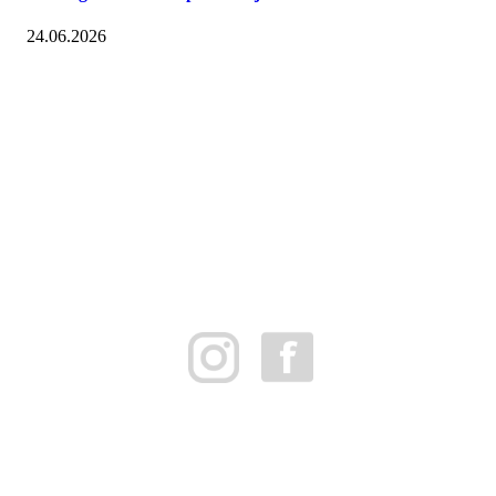
24.06.2026
FK Bergen Nord
Postboks 10 MYRDAL
5878 BERGEN
Org.nr: 882259102
post@bergennord.no