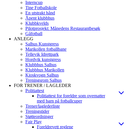
Interncup
Tine Fotballskole
En utstrakt hånd
Åpent klubbhus
Klubbkvelds
Pilotprosjekt: Månedens Restaurantbesøk
Gåfotball
ANLEGG
Salhus Kunstgress
Marikollen fotballbane
Tellevik Idrettpark
Hordvik kunstgress
Klubbhus Salhus
Klubbhus Marikollen
Kioskvogn Salhus
Treningsrom Salhus
FOR TRENER / LAGLEDER
Politiattest
Politiattest for foreldre som overnatter
med barn på fotballcuper
Trener/laglederliste
Treningstider
Støtteordninger
Fair Play
Foreldrevett reglene