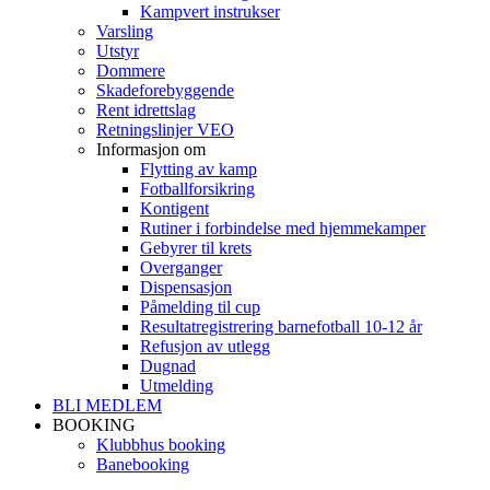
Kampvert instrukser
Varsling
Utstyr
Dommere
Skadeforebyggende
Rent idrettslag
Retningslinjer VEO
Informasjon om
Flytting av kamp
Fotballforsikring
Kontigent
Rutiner i forbindelse med hjemmekamper
Gebyrer til krets
Overganger
Dispensasjon
Påmelding til cup
Resultatregistrering barnefotball 10-12 år
Refusjon av utlegg
Dugnad
Utmelding
BLI MEDLEM
BOOKING
Klubbhus booking
Banebooking