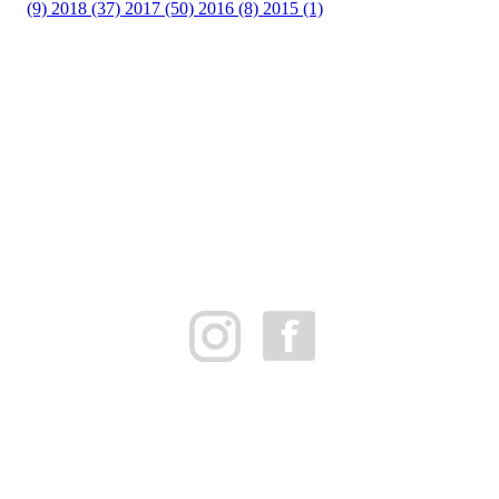
(9)
2018 (37)
2017 (50)
2016 (8)
2015 (1)
FK Bergen Nord
Postboks 10 MYRDAL
5878 BERGEN
Org.nr: 882259102
post@bergennord.no