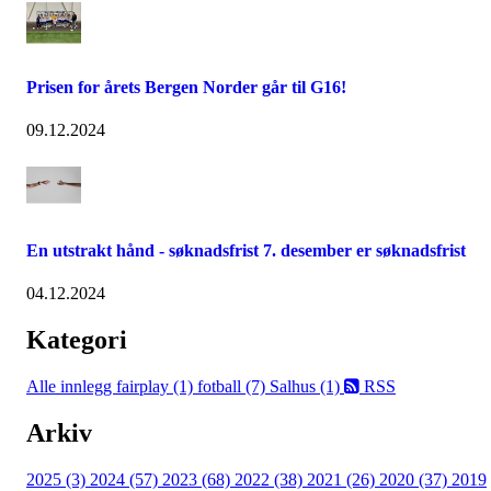
Prisen for årets Bergen Norder går til G16!
09.12.2024
En utstrakt hånd - søknadsfrist 7. desember er søknadsfrist
04.12.2024
Kategori
Alle innlegg
fairplay (1)
fotball (7)
Salhus (1)
RSS
Arkiv
2025 (3)
2024 (57)
2023 (68)
2022 (38)
2021 (26)
2020 (37)
2019