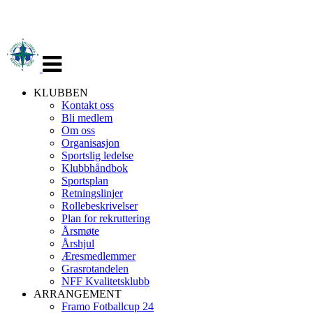
Veksle
navigasjon
KLUBBEN
Kontakt oss
Bli medlem
Om oss
Organisasjon
Sportslig ledelse
Klubbhåndbok
Sportsplan
Retningslinjer
Rollebeskrivelser
Plan for rekruttering
Årsmøte
Årshjul
Æresmedlemmer
Grasrotandelen
NFF Kvalitetsklubb
ARRANGEMENT
Framo Fotballcup 24