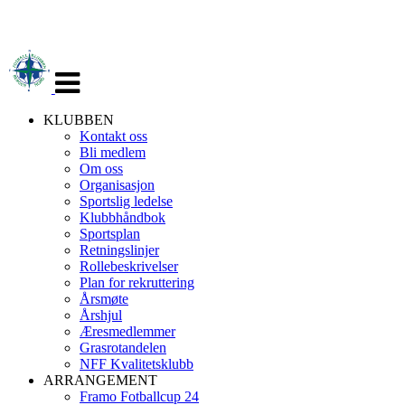
Veksle
navigasjon
KLUBBEN
Kontakt oss
Bli medlem
Om oss
Organisasjon
Sportslig ledelse
Klubbhåndbok
Sportsplan
Retningslinjer
Rollebeskrivelser
Plan for rekruttering
Årsmøte
Årshjul
Æresmedlemmer
Grasrotandelen
NFF Kvalitetsklubb
ARRANGEMENT
Framo Fotballcup 24