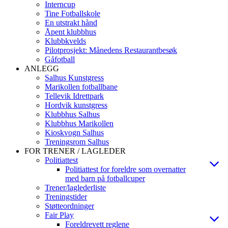
Interncup
Tine Fotballskole
En utstrakt hånd
Åpent klubbhus
Klubbkvelds
Pilotprosjekt: Månedens Restaurantbesøk
Gåfotball
ANLEGG
Salhus Kunstgress
Marikollen fotballbane
Tellevik Idrettpark
Hordvik kunstgress
Klubbhus Salhus
Klubbhus Marikollen
Kioskvogn Salhus
Treningsrom Salhus
FOR TRENER / LAGLEDER
Politiattest
Politiattest for foreldre som overnatter
med barn på fotballcuper
Trener/laglederliste
Treningstider
Støtteordninger
Fair Play
Foreldrevett reglene