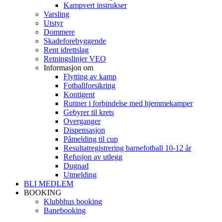
Kampvert instrukser
Varsling
Utstyr
Dommere
Skadeforebyggende
Rent idrettslag
Retningslinjer VEO
Informasjon om
Flytting av kamp
Fotballforsikring
Kontigent
Rutiner i forbindelse med hjemmekamper
Gebyrer til krets
Overganger
Dispensasjon
Påmelding til cup
Resultatregistrering barnefotball 10-12 år
Refusjon av utlegg
Dugnad
Utmelding
BLI MEDLEM
BOOKING
Klubbhus booking
Banebooking