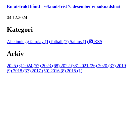
En utstrakt hånd - søknadsfrist 7. desember er søknadsfrist
04.12.2024
Kategori
Alle innlegg
fairplay (1)
fotball (7)
Salhus (1)
RSS
Arkiv
2025 (3)
2024 (57)
2023 (68)
2022 (38)
2021 (26)
2020 (37)
2019
(9)
2018 (37)
2017 (50)
2016 (8)
2015 (1)
FK Bergen Nord
Postboks 10 MYRDAL
5878 BERGEN
Org.nr: 882259102