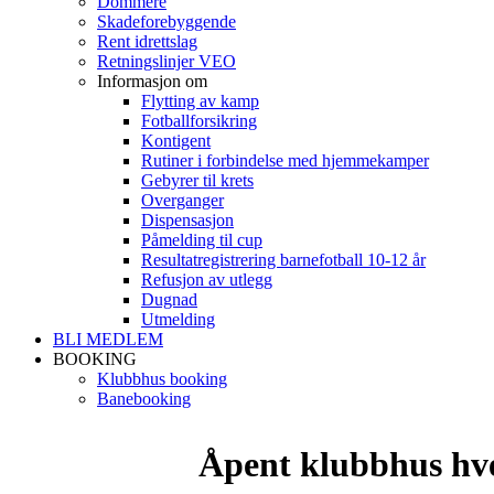
Dommere
Skadeforebyggende
Rent idrettslag
Retningslinjer VEO
Informasjon om
Flytting av kamp
Fotballforsikring
Kontigent
Rutiner i forbindelse med hjemmekamper
Gebyrer til krets
Overganger
Dispensasjon
Påmelding til cup
Resultatregistrering barnefotball 10-12 år
Refusjon av utlegg
Dugnad
Utmelding
BLI MEDLEM
BOOKING
Klubbhus booking
Banebooking
Åpent klubbhus hv