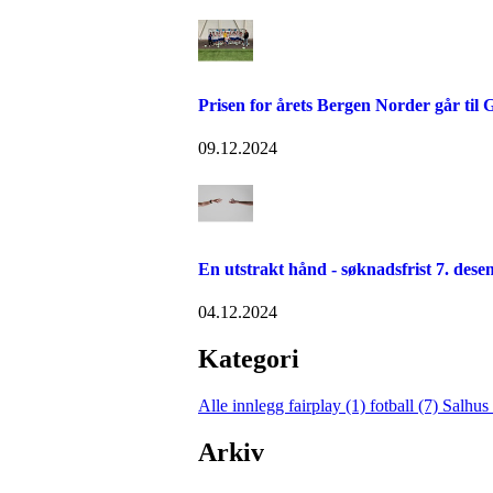
Prisen for årets Bergen Norder går til 
09.12.2024
En utstrakt hånd - søknadsfrist 7. dese
04.12.2024
Kategori
Alle innlegg
fairplay (1)
fotball (7)
Salhus
Arkiv