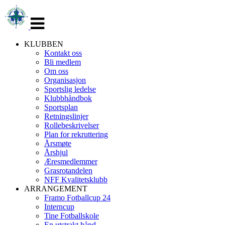
Veksle
navigasjon
KLUBBEN
Kontakt oss
Bli medlem
Om oss
Organisasjon
Sportslig ledelse
Klubbhåndbok
Sportsplan
Retningslinjer
Rollebeskrivelser
Plan for rekruttering
Årsmøte
Årshjul
Æresmedlemmer
Grasrotandelen
NFF Kvalitetsklubb
ARRANGEMENT
Framo Fotballcup 24
Interncup
Tine Fotballskole
En utstrakt hånd