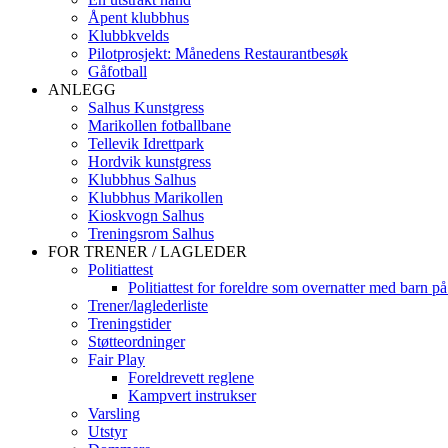
Åpent klubbhus
Klubbkvelds
Pilotprosjekt: Månedens Restaurantbesøk
Gåfotball
ANLEGG
Salhus Kunstgress
Marikollen fotballbane
Tellevik Idrettpark
Hordvik kunstgress
Klubbhus Salhus
Klubbhus Marikollen
Kioskvogn Salhus
Treningsrom Salhus
FOR TRENER / LAGLEDER
Politiattest
Politiattest for foreldre som overnatter med barn på
Trener/laglederliste
Treningstider
Støtteordninger
Fair Play
Foreldrevett reglene
Kampvert instrukser
Varsling
Utstyr