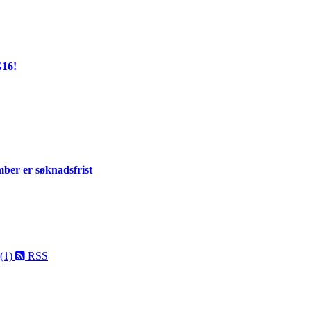
G16!
mber er søknadsfrist
 (1)
RSS