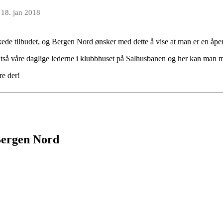
n
18. jan 2018
rkede tilbudet, og Bergen Nord ønsker med dette å vise at man er en åp
tså våre daglige lederne i klubbhuset på Salhusbanen og her kan man m
ere der!
 Bergen Nord