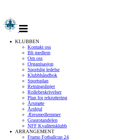
Veksle
navigasjon
KLUBBEN
Kontakt oss
Bli medlem
Om oss
Organisasjon
Sportslig ledelse
Klubbhåndbok
Sportsplan
Retningslinjer
Rollebeskrivelser
Plan for rekruttering
Årsmøte
Årshjul
Æresmedlemmer
Grasrotandelen
NFF Kvalitetsklubb
ARRANGEMENT
Framo Fotballcup 24