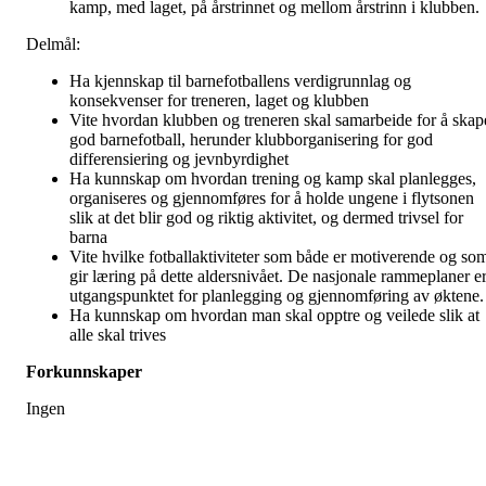
kamp, med laget, på årstrinnet og mellom årstrinn i klubben.
Delmål:
Ha kjennskap til barnefotballens verdigrunnlag og
konsekvenser for treneren, laget og klubben
Vite hvordan klubben og treneren skal samarbeide for å skap
god barnefotball, herunder klubborganisering for god
differensiering og jevnbyrdighet
Ha kunnskap om hvordan trening og kamp skal planlegges,
organiseres og gjennomføres for å holde ungene i flytsonen
slik at det blir god og riktig aktivitet, og dermed trivsel for
barna
Vite hvilke fotballaktiviteter som både er motiverende og so
gir læring på dette aldersnivået. De nasjonale rammeplaner e
utgangspunktet for planlegging og gjennomføring av øktene.
Ha kunnskap om hvordan man skal opptre og veilede slik at
alle skal trives
Forkunnskaper
Ingen