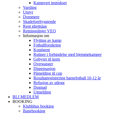
Kampvert instrukser
Varsling
Utstyr
Dommere
Skadeforebyggende
Rent idrettslag
Retningslinjer VEO
Informasjon om
Flytting av kamp
Fotballforsikring
Kontigent
Rutiner i forbindelse med hjemmekamper
Gebyrer til krets
Overganger
Dispensasjon
Påmelding til cup
Resultatregistrering barnefotball 10-12 år
Refusjon av utlegg
Dugnad
Utmelding
BLI MEDLEM
BOOKING
Klubbhus booking
Banebooking