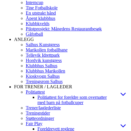
Interncup
Tine Fotballskole
En utstrakt hånd
Åpent klubbhus
Klubbkvelds
Pilotprosjekt: Månedens Restaurantbesøk
Gåfotball
ANLEGG
Salhus Kunstgress
Marikollen fotballbane
Tellevik Idrettpark
Hordvik kunstgress
Klubbhus Salhus
Klubbhus Marikollen
Kioskvogn Salhus
Treningsrom Salhus
FOR TRENER / LAGLEDER
Politiattest
Politiattest for foreldre som overnatter
med barn på fotballcuper
Trener/laglederliste
Treningstider
Støtteordninger
Fair Play
Foreldrevett reglene