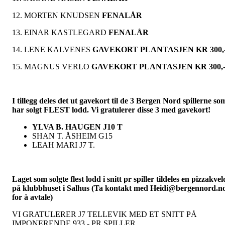
12. MORTEN KNUDSEN
FENALÅR
13. EINAR KASTLEGARD
FENALÅR
14. LENE KALVENES
GAVEKORT PLANTASJEN KR 300,
15. MAGNUS VERLO
GAVEKORT PLANTASJEN KR 300,
I tillegg deles det ut gavekort til de 3 Bergen Nord spillerne so
har solgt FLEST lodd. Vi gratulerer disse 3 med gavekort!
YLVA B. HAUGEN J10 T
SHAN T. ÅSHEIM G15
LEAH MARI J7 T.
Laget som solgte flest lodd i snitt pr spiller tildeles en pizzakvel
på klubbhuset i Salhus (Ta kontakt med Heidi@bergennord.n
for å avtale)
VI GRATULERER J7 TELLEVIK MED ET SNITT PÅ
IMPONERENDE 933,- PR SPILLER.