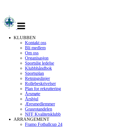
Veksle
navigasjon
KLUBBEN
Kontakt oss
Bli medlem
Om oss
Organisasjon
Sportslig ledelse
Klubbhåndbok
Sportsplan
Retningslinjer
Rollebeskrivelser
Plan for rekruttering
Årsmøte
Årshjul
Æresmedlemmer
Grasrotandelen
NFF Kvalitetsklubb
ARRANGEMENT
Framo Fotballcup 24