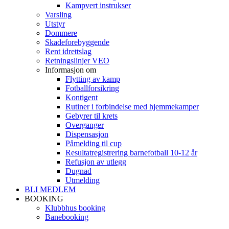
Kampvert instrukser
Varsling
Utstyr
Dommere
Skadeforebyggende
Rent idrettslag
Retningslinjer VEO
Informasjon om
Flytting av kamp
Fotballforsikring
Kontigent
Rutiner i forbindelse med hjemmekamper
Gebyrer til krets
Overganger
Dispensasjon
Påmelding til cup
Resultatregistrering barnefotball 10-12 år
Refusjon av utlegg
Dugnad
Utmelding
BLI MEDLEM
BOOKING
Klubbhus booking
Banebooking