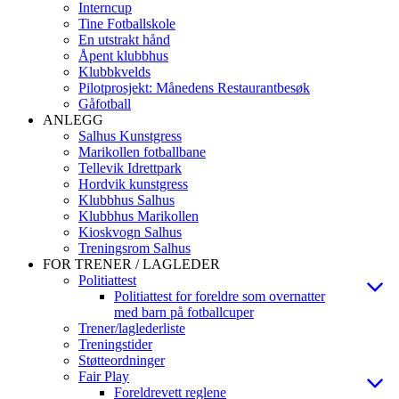
Interncup
Tine Fotballskole
En utstrakt hånd
Åpent klubbhus
Klubbkvelds
Pilotprosjekt: Månedens Restaurantbesøk
Gåfotball
ANLEGG
Salhus Kunstgress
Marikollen fotballbane
Tellevik Idrettpark
Hordvik kunstgress
Klubbhus Salhus
Klubbhus Marikollen
Kioskvogn Salhus
Treningsrom Salhus
FOR TRENER / LAGLEDER
Politiattest
Politiattest for foreldre som overnatter
med barn på fotballcuper
Trener/laglederliste
Treningstider
Støtteordninger
Fair Play
Foreldrevett reglene