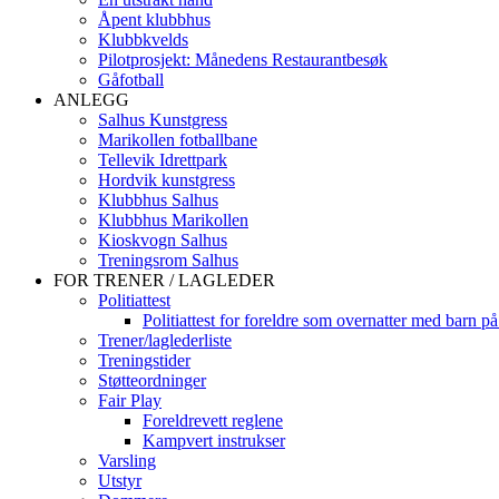
Åpent klubbhus
Klubbkvelds
Pilotprosjekt: Månedens Restaurantbesøk
Gåfotball
ANLEGG
Salhus Kunstgress
Marikollen fotballbane
Tellevik Idrettpark
Hordvik kunstgress
Klubbhus Salhus
Klubbhus Marikollen
Kioskvogn Salhus
Treningsrom Salhus
FOR TRENER / LAGLEDER
Politiattest
Politiattest for foreldre som overnatter med barn på
Trener/laglederliste
Treningstider
Støtteordninger
Fair Play
Foreldrevett reglene
Kampvert instrukser
Varsling
Utstyr