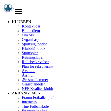
Veksle
navigasjon
KLUBBEN
Kontakt oss
Bli medlem
Om oss
Organisasjon
Sportslig ledelse
Klubbhåndbok
Sportsplan
Retningslinjer
Rollebeskrivelser
Plan for rekruttering
Årsmøte
Årshjul
Æresmedlemmer
Grasrotandelen
NFF Kvalitetsklubb
ARRANGEMENT
Framo Fotballcup 24
Interncup
Tine Fotballskole
En utstrakt hånd