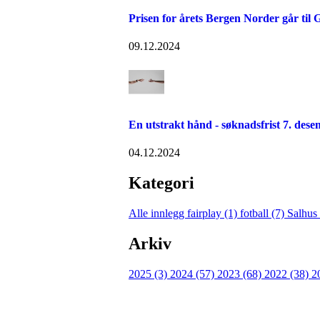
Prisen for årets Bergen Norder går til 
09.12.2024
En utstrakt hånd - søknadsfrist 7. dese
04.12.2024
Kategori
Alle innlegg
fairplay (1)
fotball (7)
Salhus
Arkiv
2025 (3)
2024 (57)
2023 (68)
2022 (38)
2