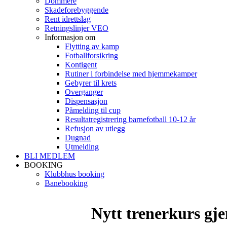
Dommere
Skadeforebyggende
Rent idrettslag
Retningslinjer VEO
Informasjon om
Flytting av kamp
Fotballforsikring
Kontigent
Rutiner i forbindelse med hjemmekamper
Gebyrer til krets
Overganger
Dispensasjon
Påmelding til cup
Resultatregistrering barnefotball 10-12 år
Refusjon av utlegg
Dugnad
Utmelding
BLI MEDLEM
BOOKING
Klubbhus booking
Banebooking
Nytt trenerkurs gj