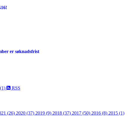
G16!
mber er søknadsfrist
 (1)
RSS
021 (26)
2020 (37)
2019 (9)
2018 (37)
2017 (50)
2016 (8)
2015 (1)