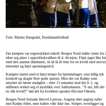
Foto: Marius Haugsdal, Hordalandsfotball
Før kampen var regnestykket enkelt: Bergen Nord måtte vinne for 
sikre seg plass i opprykkskvaliken til 4. divisjon. Fitjar jaget like b
med den samme drømmen, så alt lå til rette for en kveld med nerver
intensitet og høyt spenningsnivå.
Kampen startet med et høyt tempo fra hjemmelaget, som tidlig tok
kontroll og skapte flere gode sjanser. Men det var Radøy som
utnyttet sin første mulighet – etter 13 minutter stod det 0–1, og
stillheten senket seg et øyeblikk over Salhusbanen. “Å nei, blir det
en slik kveld?” lød det fra kveldens speaker Øyvind Ottesen.
Bergen Nord fortsatte likevel å presse. Angrep etter angrep rullet
mot Radøy-feltet, men ballen ville ikke inn. Stolper, tverrligger og