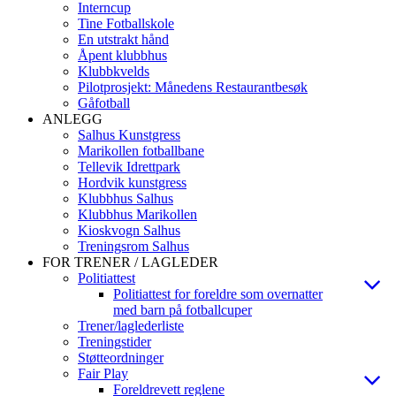
Interncup
Tine Fotballskole
En utstrakt hånd
Åpent klubbhus
Klubbkvelds
Pilotprosjekt: Månedens Restaurantbesøk
Gåfotball
ANLEGG
Salhus Kunstgress
Marikollen fotballbane
Tellevik Idrettpark
Hordvik kunstgress
Klubbhus Salhus
Klubbhus Marikollen
Kioskvogn Salhus
Treningsrom Salhus
FOR TRENER / LAGLEDER
Politiattest
Politiattest for foreldre som overnatter
med barn på fotballcuper
Trener/laglederliste
Treningstider
Støtteordninger
Fair Play
Foreldrevett reglene