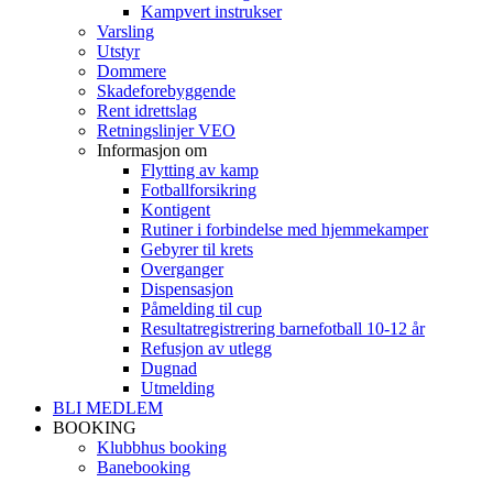
Kampvert instrukser
Varsling
Utstyr
Dommere
Skadeforebyggende
Rent idrettslag
Retningslinjer VEO
Informasjon om
Flytting av kamp
Fotballforsikring
Kontigent
Rutiner i forbindelse med hjemmekamper
Gebyrer til krets
Overganger
Dispensasjon
Påmelding til cup
Resultatregistrering barnefotball 10-12 år
Refusjon av utlegg
Dugnad
Utmelding
BLI MEDLEM
BOOKING
Klubbhus booking
Banebooking