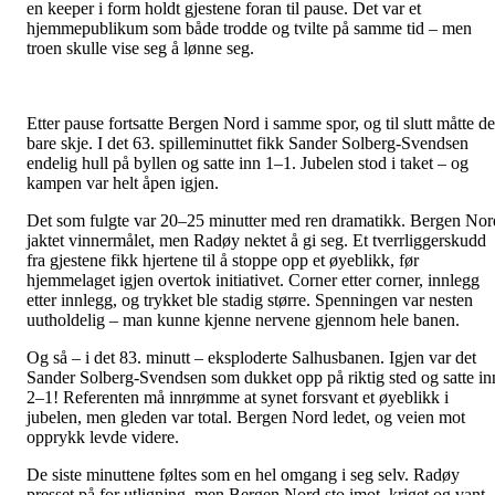
en keeper i form holdt gjestene foran til pause. Det var et
hjemmepublikum som både trodde og tvilte på samme tid – men
troen skulle vise seg å lønne seg.
Etter pause fortsatte Bergen Nord i samme spor, og til slutt måtte de
bare skje. I det 63. spilleminuttet fikk Sander Solberg-Svendsen
endelig hull på byllen og satte inn 1–1. Jubelen stod i taket – og
kampen var helt åpen igjen.
Det som fulgte var 20–25 minutter med ren dramatikk. Bergen Nor
jaktet vinnermålet, men Radøy nektet å gi seg. Et tverrliggerskudd
fra gjestene fikk hjertene til å stoppe opp et øyeblikk, før
hjemmelaget igjen overtok initiativet. Corner etter corner, innlegg
etter innlegg, og trykket ble stadig større. Spenningen var nesten
uutholdelig – man kunne kjenne nervene gjennom hele banen.
Og så – i det 83. minutt – eksploderte Salhusbanen. Igjen var det
Sander Solberg-Svendsen som dukket opp på riktig sted og satte in
2–1! Referenten må innrømme at synet forsvant et øyeblikk i
jubelen, men gleden var total. Bergen Nord ledet, og veien mot
opprykk levde videre.
De siste minuttene føltes som en hel omgang i seg selv. Radøy
presset på for utligning, men Bergen Nord sto imot, kriget og vant