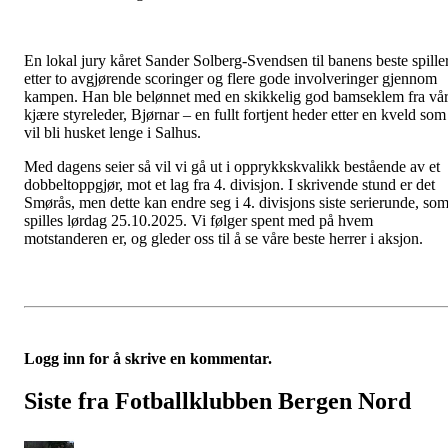
En lokal jury kåret Sander Solberg-Svendsen til banens beste spille
etter to avgjørende scoringer og flere gode involveringer gjennom
kampen. Han ble belønnet med en skikkelig god bamseklem fra vå
kjære styreleder, Bjørnar – en fullt fortjent heder etter en kveld som
vil bli husket lenge i Salhus.
Med dagens seier så vil vi gå ut i opprykkskvalikk bestående av et
dobbeltoppgjør, mot et lag fra 4. divisjon. I skrivende stund er det
Smørås, men dette kan endre seg i 4. divisjons siste serierunde, so
spilles lørdag 25.10.2025. Vi følger spent med på hvem
motstanderen er, og gleder oss til å se våre beste herrer i aksjon.
Logg inn for å skrive en kommentar.
Siste fra Fotballklubben Bergen Nord