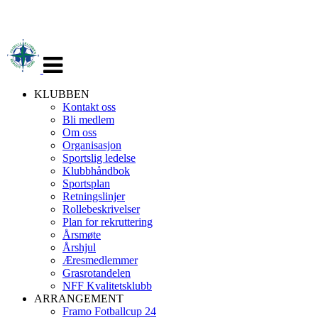
Veksle
navigasjon
KLUBBEN
Kontakt oss
Bli medlem
Om oss
Organisasjon
Sportslig ledelse
Klubbhåndbok
Sportsplan
Retningslinjer
Rollebeskrivelser
Plan for rekruttering
Årsmøte
Årshjul
Æresmedlemmer
Grasrotandelen
NFF Kvalitetsklubb
ARRANGEMENT
Framo Fotballcup 24