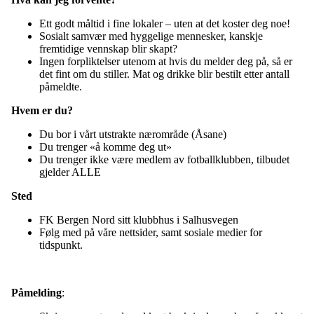
Ett godt måltid i fine lokaler – uten at det koster deg noe!
Sosialt samvær med hyggelige mennesker, kanskje
fremtidige vennskap blir skapt?
Ingen forpliktelser utenom at hvis du melder deg på, så er
det fint om du stiller. Mat og drikke blir bestilt etter antall
påmeldte.
Hvem er du?
Du bor i vårt utstrakte nærområde (Åsane)
Du trenger «å komme deg ut»
Du trenger ikke være medlem av fotballklubben, tilbudet
gjelder ALLE
Sted
FK Bergen Nord sitt klubbhus i Salhusvegen
Følg med på våre nettsider, samt sosiale medier for
tidspunkt.
Påmelding
: