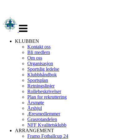
Veksle
navigasjon
KLUBBEN
Kontakt oss
Bli medlem
Om oss
Organisasjon
Sportslig ledelse
Klubbhåndbok
Sportsplan
Retningslinjer
Rollebeskrivelser
Plan for rekruttering
Årsmøte
Årshjul
Æresmedlemmer
Grasrotandelen
NFF Kvalitetsklubb
ARRANGEMENT
Framo Fotballcup 24