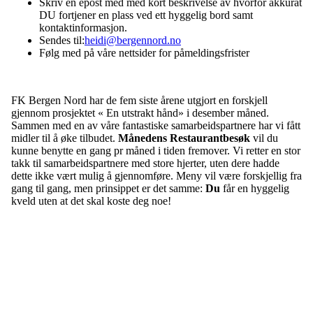
Skriv en epost med med kort beskrivelse av hvorfor akkurat
DU fortjener en plass ved ett hyggelig bord samt
kontaktinformasjon.
Sendes til:
heidi@bergennord.no
Følg med på våre nettsider for påmeldingsfrister
FK Bergen Nord har de fem siste årene utgjort en forskjell
gjennom prosjektet « En utstrakt hånd» i desember måned.
Sammen med en av våre fantastiske samarbeidspartnere har vi fått
midler til å øke tilbudet.
Månedens Restaurantbesøk
vil du
kunne benytte en gang pr måned i tiden fremover. Vi retter en stor
takk til samarbeidspartnere med store hjerter, uten dere hadde
dette ikke vært mulig å gjennomføre. Meny vil være forskjellig fra
gang til gang, men prinsippet er det samme:
Du
får en hyggelig
kveld uten at det skal koste deg noe!