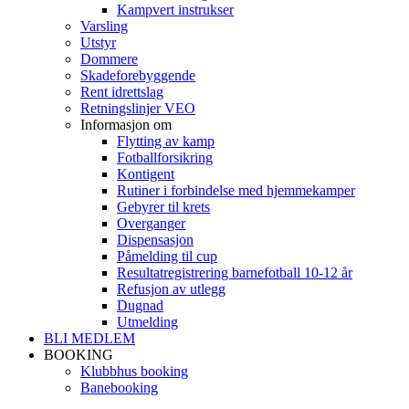
Kampvert instrukser
Varsling
Utstyr
Dommere
Skadeforebyggende
Rent idrettslag
Retningslinjer VEO
Informasjon om
Flytting av kamp
Fotballforsikring
Kontigent
Rutiner i forbindelse med hjemmekamper
Gebyrer til krets
Overganger
Dispensasjon
Påmelding til cup
Resultatregistrering barnefotball 10-12 år
Refusjon av utlegg
Dugnad
Utmelding
BLI MEDLEM
BOOKING
Klubbhus booking
Banebooking