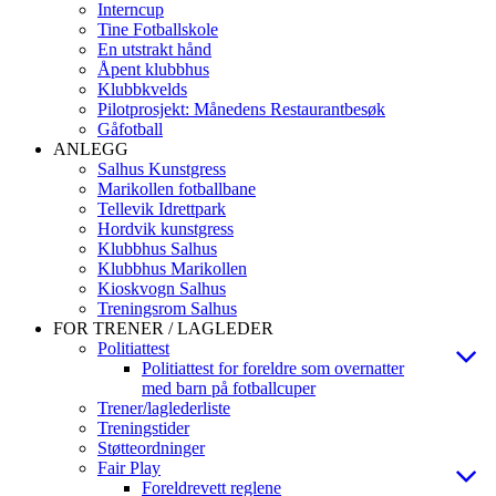
Interncup
Tine Fotballskole
En utstrakt hånd
Åpent klubbhus
Klubbkvelds
Pilotprosjekt: Månedens Restaurantbesøk
Gåfotball
ANLEGG
Salhus Kunstgress
Marikollen fotballbane
Tellevik Idrettpark
Hordvik kunstgress
Klubbhus Salhus
Klubbhus Marikollen
Kioskvogn Salhus
Treningsrom Salhus
FOR TRENER / LAGLEDER
Politiattest
Politiattest for foreldre som overnatter
med barn på fotballcuper
Trener/laglederliste
Treningstider
Støtteordninger
Fair Play
Foreldrevett reglene