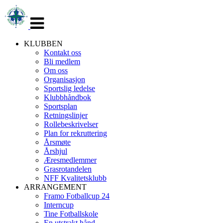
Veksle
navigasjon
KLUBBEN
Kontakt oss
Bli medlem
Om oss
Organisasjon
Sportslig ledelse
Klubbhåndbok
Sportsplan
Retningslinjer
Rollebeskrivelser
Plan for rekruttering
Årsmøte
Årshjul
Æresmedlemmer
Grasrotandelen
NFF Kvalitetsklubb
ARRANGEMENT
Framo Fotballcup 24
Interncup
Tine Fotballskole
En utstrakt hånd