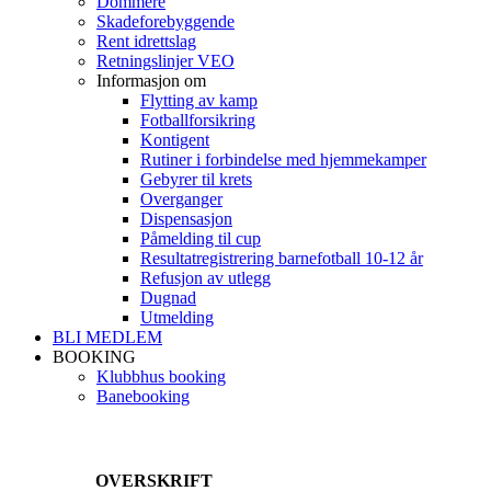
Dommere
Skadeforebyggende
Rent idrettslag
Retningslinjer VEO
Informasjon om
Flytting av kamp
Fotballforsikring
Kontigent
Rutiner i forbindelse med hjemmekamper
Gebyrer til krets
Overganger
Dispensasjon
Påmelding til cup
Resultatregistrering barnefotball 10-12 år
Refusjon av utlegg
Dugnad
Utmelding
BLI MEDLEM
BOOKING
Klubbhus booking
Banebooking
OVERSKRIFT