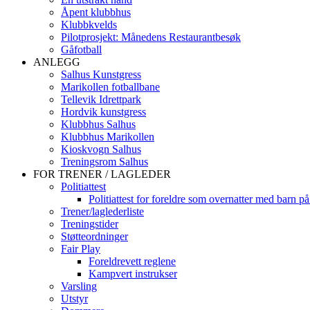
Åpent klubbhus
Klubbkvelds
Pilotprosjekt: Månedens Restaurantbesøk
Gåfotball
ANLEGG
Salhus Kunstgress
Marikollen fotballbane
Tellevik Idrettpark
Hordvik kunstgress
Klubbhus Salhus
Klubbhus Marikollen
Kioskvogn Salhus
Treningsrom Salhus
FOR TRENER / LAGLEDER
Politiattest
Politiattest for foreldre som overnatter med barn på
Trener/laglederliste
Treningstider
Støtteordninger
Fair Play
Foreldrevett reglene
Kampvert instrukser
Varsling
Utstyr