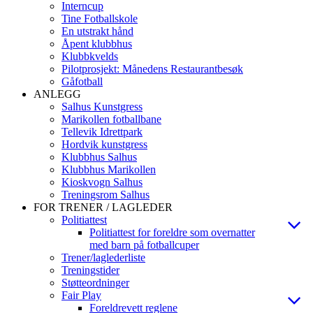
Interncup
Tine Fotballskole
En utstrakt hånd
Åpent klubbhus
Klubbkvelds
Pilotprosjekt: Månedens Restaurantbesøk
Gåfotball
ANLEGG
Salhus Kunstgress
Marikollen fotballbane
Tellevik Idrettpark
Hordvik kunstgress
Klubbhus Salhus
Klubbhus Marikollen
Kioskvogn Salhus
Treningsrom Salhus
FOR TRENER / LAGLEDER
Politiattest
Politiattest for foreldre som overnatter
med barn på fotballcuper
Trener/laglederliste
Treningstider
Støtteordninger
Fair Play
Foreldrevett reglene