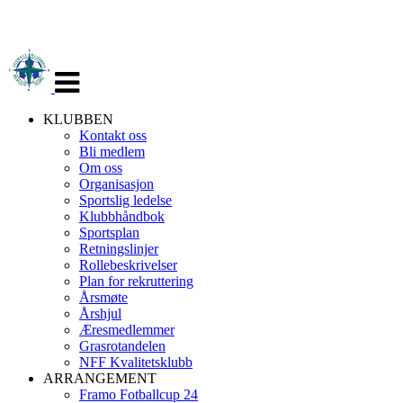
Veksle
navigasjon
KLUBBEN
Kontakt oss
Bli medlem
Om oss
Organisasjon
Sportslig ledelse
Klubbhåndbok
Sportsplan
Retningslinjer
Rollebeskrivelser
Plan for rekruttering
Årsmøte
Årshjul
Æresmedlemmer
Grasrotandelen
NFF Kvalitetsklubb
ARRANGEMENT
Framo Fotballcup 24