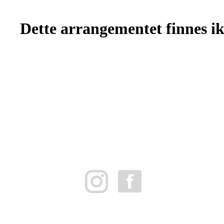
Dette arrangementet finnes ikk
FK Bergen Nord
Postboks 10 MYRDAL
5878 BERGEN
Org.nr: 882259102
post@bergennord.no