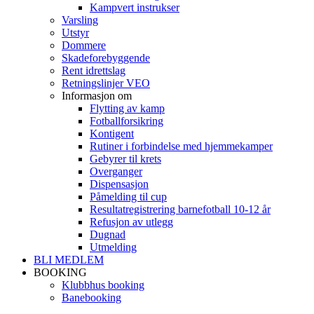
Kampvert instrukser
Varsling
Utstyr
Dommere
Skadeforebyggende
Rent idrettslag
Retningslinjer VEO
Informasjon om
Flytting av kamp
Fotballforsikring
Kontigent
Rutiner i forbindelse med hjemmekamper
Gebyrer til krets
Overganger
Dispensasjon
Påmelding til cup
Resultatregistrering barnefotball 10-12 år
Refusjon av utlegg
Dugnad
Utmelding
BLI MEDLEM
BOOKING
Klubbhus booking
Banebooking