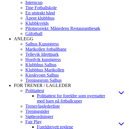
Interncup
Tine Fotballskole
En utstrakt hånd
Åpent klubbhus
Klubbkvelds
Pilotprosjekt: Månedens Restaurantbesøk
Gåfotball
ANLEGG
Salhus Kunstgress
Marikollen fotballbane
Tellevik Idrettpark
Hordvik kunstgress
Klubbhus Salhus
Klubbhus Marikollen
Kioskvogn Salhus
Treningsrom Salhus
FOR TRENER / LAGLEDER
Politiattest
Politiattest for foreldre som overnatter
med barn på fotballcuper
Trener/laglederliste
Treningstider
Støtteordninger
Fair Play
Foreldrevett reglene