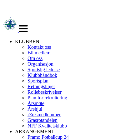
Veksle
navigasjon
KLUBBEN
Kontakt oss
Bli medlem
Om oss
Organisasjon
Sportslig ledelse
Klubbhåndbok
Sportsplan
Retningslinjer
Rollebeskrivelser
Plan for rekruttering
Årsmøte
Årshjul
Æresmedlemmer
Grasrotandelen
NFF Kvalitetsklubb
ARRANGEMENT
Framo Fotballcup 24