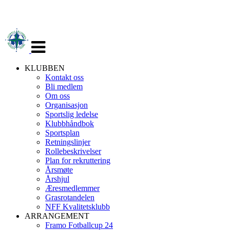
Veksle
navigasjon
KLUBBEN
Kontakt oss
Bli medlem
Om oss
Organisasjon
Sportslig ledelse
Klubbhåndbok
Sportsplan
Retningslinjer
Rollebeskrivelser
Plan for rekruttering
Årsmøte
Årshjul
Æresmedlemmer
Grasrotandelen
NFF Kvalitetsklubb
ARRANGEMENT
Framo Fotballcup 24