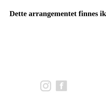
Dette arrangementet finnes ikk
FK Bergen Nord
Postboks 10 MYRDAL
5878 BERGEN
Org.nr: 882259102
post@bergennord.no