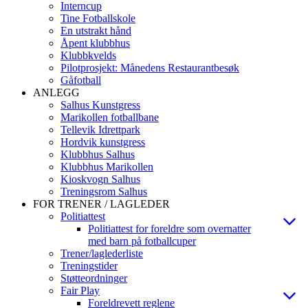
Interncup
Tine Fotballskole
En utstrakt hånd
Åpent klubbhus
Klubbkvelds
Pilotprosjekt: Månedens Restaurantbesøk
Gåfotball
ANLEGG
Salhus Kunstgress
Marikollen fotballbane
Tellevik Idrettpark
Hordvik kunstgress
Klubbhus Salhus
Klubbhus Marikollen
Kioskvogn Salhus
Treningsrom Salhus
FOR TRENER / LAGLEDER
Politiattest
Politiattest for foreldre som overnatter
med barn på fotballcuper
Trener/laglederliste
Treningstider
Støtteordninger
Fair Play
Foreldrevett reglene