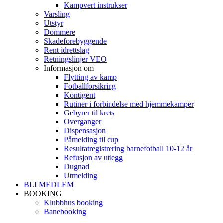
Kampvert instrukser
Varsling
Utstyr
Dommere
Skadeforebyggende
Rent idrettslag
Retningslinjer VEO
Informasjon om
Flytting av kamp
Fotballforsikring
Kontigent
Rutiner i forbindelse med hjemmekamper
Gebyrer til krets
Overganger
Dispensasjon
Påmelding til cup
Resultatregistrering barnefotball 10-12 år
Refusjon av utlegg
Dugnad
Utmelding
BLI MEDLEM
BOOKING
Klubbhus booking
Banebooking