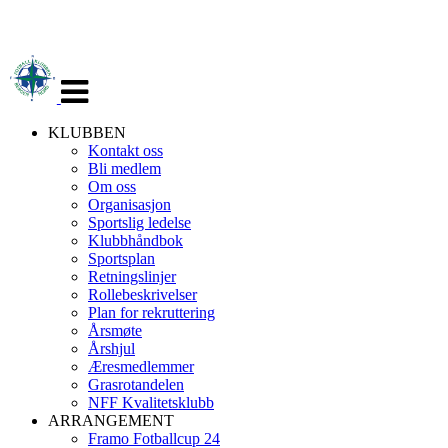
Veksle
navigasjon
KLUBBEN
Kontakt oss
Bli medlem
Om oss
Organisasjon
Sportslig ledelse
Klubbhåndbok
Sportsplan
Retningslinjer
Rollebeskrivelser
Plan for rekruttering
Årsmøte
Årshjul
Æresmedlemmer
Grasrotandelen
NFF Kvalitetsklubb
ARRANGEMENT
Framo Fotballcup 24