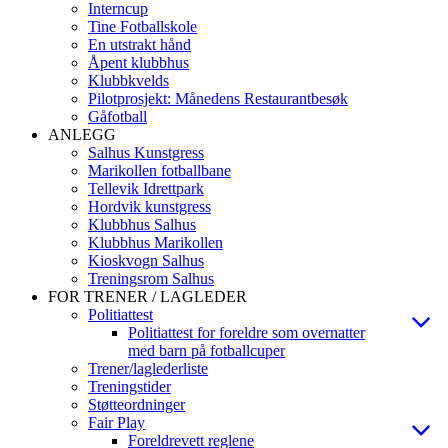
Interncup
Tine Fotballskole
En utstrakt hånd
Åpent klubbhus
Klubbkvelds
Pilotprosjekt: Månedens Restaurantbesøk
Gåfotball
ANLEGG
Salhus Kunstgress
Marikollen fotballbane
Tellevik Idrettpark
Hordvik kunstgress
Klubbhus Salhus
Klubbhus Marikollen
Kioskvogn Salhus
Treningsrom Salhus
FOR TRENER / LAGLEDER
Politiattest
Politiattest for foreldre som overnatter
med barn på fotballcuper
Trener/laglederliste
Treningstider
Støtteordninger
Fair Play
Foreldrevett reglene