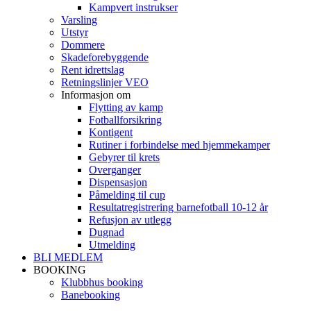
Kampvert instrukser
Varsling
Utstyr
Dommere
Skadeforebyggende
Rent idrettslag
Retningslinjer VEO
Informasjon om
Flytting av kamp
Fotballforsikring
Kontigent
Rutiner i forbindelse med hjemmekamper
Gebyrer til krets
Overganger
Dispensasjon
Påmelding til cup
Resultatregistrering barnefotball 10-12 år
Refusjon av utlegg
Dugnad
Utmelding
BLI MEDLEM
BOOKING
Klubbhus booking
Banebooking