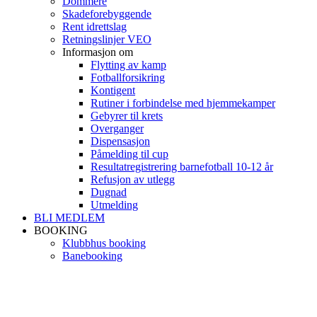
Dommere
Skadeforebyggende
Rent idrettslag
Retningslinjer VEO
Informasjon om
Flytting av kamp
Fotballforsikring
Kontigent
Rutiner i forbindelse med hjemmekamper
Gebyrer til krets
Overganger
Dispensasjon
Påmelding til cup
Resultatregistrering barnefotball 10-12 år
Refusjon av utlegg
Dugnad
Utmelding
BLI MEDLEM
BOOKING
Klubbhus booking
Banebooking