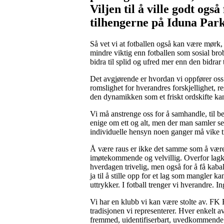
Viljen til å ville godt o
tilhengerne på Iduna Par
Så vet vi at fotballen også kan være mørk, 
mindre viktig enn fotballen som sosial br
bidra til splid og ufred mer enn den bidrar
Det avgjørende er hvordan vi oppfører oss o
romslighet for hverandres forskjellighet, r
den dynamikken som et friskt ordskifte ka
Vi må anstrenge oss for å samhandle, til be
enige om ett og alt, men der man samler se
individuelle hensyn noen ganger må vike ti
Å være raus er ikke det samme som å være 
imøtekommende og velvillig. Overfor lagkame
hverdagen trivelig, men også for å få kaba
ja til å stille opp for et lag som mangler
uttrykker. I fotball trenger vi hverandre. I
Vi har en klubb vi kan være stolte av. FK 
tradisjonen vi representerer. Hver enkelt a
fremmed, uidentifiserbart, uvedkommende. K