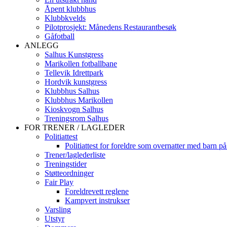
Åpent klubbhus
Klubbkvelds
Pilotprosjekt: Månedens Restaurantbesøk
Gåfotball
ANLEGG
Salhus Kunstgress
Marikollen fotballbane
Tellevik Idrettpark
Hordvik kunstgress
Klubbhus Salhus
Klubbhus Marikollen
Kioskvogn Salhus
Treningsrom Salhus
FOR TRENER / LAGLEDER
Politiattest
Politiattest for foreldre som overnatter med barn på
Trener/laglederliste
Treningstider
Støtteordninger
Fair Play
Foreldrevett reglene
Kampvert instrukser
Varsling
Utstyr