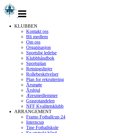
Veksle
navigasjon
KLUBBEN
Kontakt oss
Bli medlem
Om oss
Organisasjon
Sportslig ledelse
Klubbhåndbok
Sportsplan
Retningslinjer
Rollebeskrivelser
Plan for rekruttering
Årsmøte
Årshjul
Æresmedlemmer
Grasrotandelen
NFF Kvalitetsklubb
ARRANGEMENT
Framo Fotballcup 24
Interncup
Tine Fotballskole
En utstrakt hånd