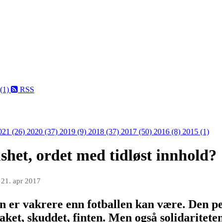
 (1)
RSS
021 (26)
2020 (37)
2019 (9)
2018 (37)
2017 (50)
2016 (8)
2015 (1)
het, ordet med tidløst innhold?
n
21. apr 2017
en er vakrere enn fotballen kan være. Den pe
ket, skuddet, finten. Men også solidaritete