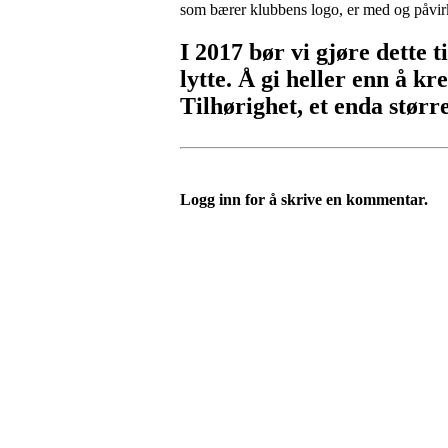
som bærer klubbens logo, er med og påvir
I 2017 bør vi gjøre dette ti
lytte. Å gi heller enn å kr
Tilhørighet, et enda størr
Logg inn for å skrive en kommentar.
FK Bergen Nord
Postboks 10 MYRDAL
5878 BERGEN
Org.nr: 882259102
post@bergennord.no