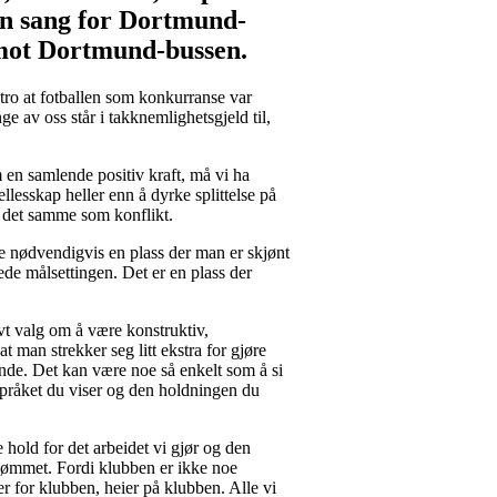
sen sang for Dortmund-
 mot Dortmund-bussen.
e tro at fotballen som konkurranse var
 av oss står i takknemlighetsgjeld til,
m en samlende positiv kraft, må vi ha
llesskap heller enn å dyrke splittelse på
 det samme som konflikt.
kke nødvendigvis en plass der man er skjønt
de målsettingen. Det er en plass der
t valg om å være konstruktiv,
 man strekker seg litt ekstra for gjøre
ende. Det kan være noe så enkelt som å si
språket du viser og den holdningen du
hold for det arbeidet vi gjør og den
omdømmet. Fordi klubben er ikke noe
r for klubben, heier på klubben. Alle vi