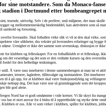
gså for sine motstandere. Som da Monaco-fan
k stadion i Dortmund etter bombeangrepet
sint, truende, utrivelig. Selv i de perifere, små miljøene, der man skull
obygger og mellommenneskelig bindemiddel, kan aktiviteten som så mange
 til samhold og forsoning.
verfor hverandre. Skal fotballen virke slik vi vil at den skal virke, so
espektere våre ulikheter, dra veksler på hverandres erfaringer og bygge fe
n utløse. Uenighet er ikke det samme som uvennskap, diskusjon er ikke
ste for klubben og fellesskapet. For en fotballklubb er et fellesskap, i
g om det vesentlige og det som er den vedtatte kursen og den overordne
l fordel for den helhetlige tenkningen.
snill. Å være raus innebærer i denne sammenhengen at man tar et aktiv
rater, trenere, lagledere, tillitsvalgte og motstandere. Det innebærer at
len til å gå opp, for at klubben skal være funksjonsdyktig og velfunger
 kanskje nettopp deg. Det kan være noe så grunnleggende som det kropps
ngen blir god alene.
Bergen Nord har et godt omdømme i vide kretser. Vi får skryt fra mange 
v oss har et stort ansvar for å bidra til å opprettholde og styrke dette 
lubben er oss. Alle vi som virker i klubben, spiller for klubben, jobbe