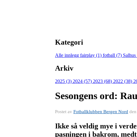
Kategori
Alle innlegg
fairplay (1)
fotball (7)
Salhus
Arkiv
2025 (3)
2024 (57)
2023 (68)
2022 (38)
2
Sesongens ord: Raus
Postet av
Fotballklubben Bergen Nord
de
Ikke så veldig mye i verd
pasningen i bakrom, medta