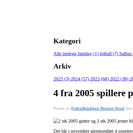
Kategori
Alle innlegg
fairplay (1)
fotball (7)
Salhus
Arkiv
2025 (3)
2024 (57)
2023 (68)
2022 (38)
2
4 fra 2005 spillere 
Postet av
Fotballklubben Bergen Nord
de
Det ble i november gjennomført 4 sonetrenin