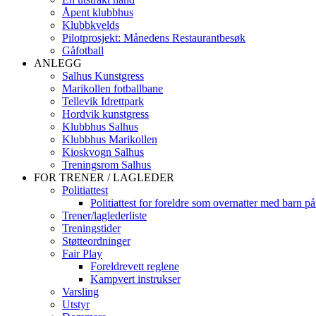
Åpent klubbhus
Klubbkvelds
Pilotprosjekt: Månedens Restaurantbesøk
Gåfotball
ANLEGG
Salhus Kunstgress
Marikollen fotballbane
Tellevik Idrettpark
Hordvik kunstgress
Klubbhus Salhus
Klubbhus Marikollen
Kioskvogn Salhus
Treningsrom Salhus
FOR TRENER / LAGLEDER
Politiattest
Politiattest for foreldre som overnatter med barn på
Trener/laglederliste
Treningstider
Støtteordninger
Fair Play
Foreldrevett reglene
Kampvert instrukser
Varsling
Utstyr