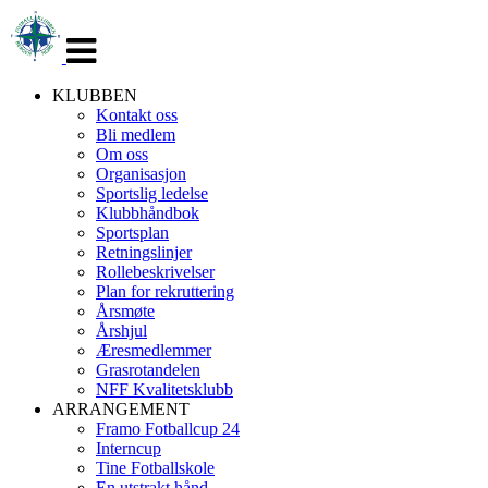
Veksle
navigasjon
KLUBBEN
Kontakt oss
Bli medlem
Om oss
Organisasjon
Sportslig ledelse
Klubbhåndbok
Sportsplan
Retningslinjer
Rollebeskrivelser
Plan for rekruttering
Årsmøte
Årshjul
Æresmedlemmer
Grasrotandelen
NFF Kvalitetsklubb
ARRANGEMENT
Framo Fotballcup 24
Interncup
Tine Fotballskole
En utstrakt hånd