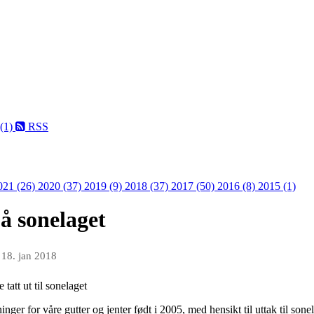
 (1)
RSS
021 (26)
2020 (37)
2019 (9)
2018 (37)
2017 (50)
2016 (8)
2015 (1)
på sonelaget
n
18. jan 2018
ger for våre gutter og jenter født i 2005, med hensikt til uttak til sonel