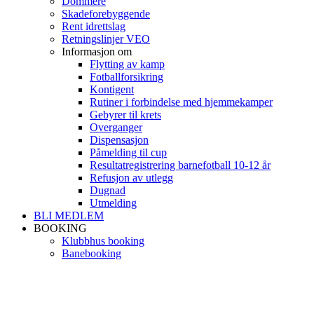
Dommere
Skadeforebyggende
Rent idrettslag
Retningslinjer VEO
Informasjon om
Flytting av kamp
Fotballforsikring
Kontigent
Rutiner i forbindelse med hjemmekamper
Gebyrer til krets
Overganger
Dispensasjon
Påmelding til cup
Resultatregistrering barnefotball 10-12 år
Refusjon av utlegg
Dugnad
Utmelding
BLI MEDLEM
BOOKING
Klubbhus booking
Banebooking