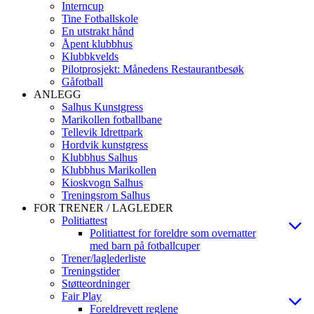
Interncup
Tine Fotballskole
En utstrakt hånd
Åpent klubbhus
Klubbkvelds
Pilotprosjekt: Månedens Restaurantbesøk
Gåfotball
ANLEGG
Salhus Kunstgress
Marikollen fotballbane
Tellevik Idrettpark
Hordvik kunstgress
Klubbhus Salhus
Klubbhus Marikollen
Kioskvogn Salhus
Treningsrom Salhus
FOR TRENER / LAGLEDER
Politiattest
Politiattest for foreldre som overnatter
med barn på fotballcuper
Trener/laglederliste
Treningstider
Støtteordninger
Fair Play
Foreldrevett reglene