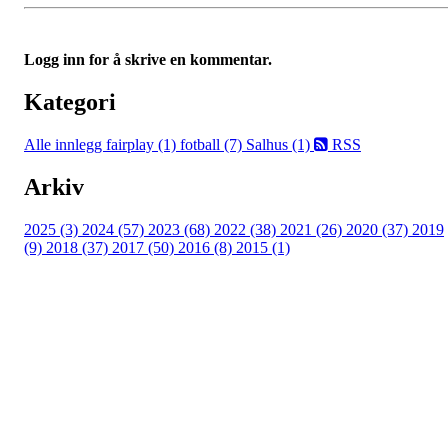
Logg inn for å skrive en kommentar.
Kategori
Alle innlegg
fairplay (1)
fotball (7)
Salhus (1)
RSS
Arkiv
2025 (3)
2024 (57)
2023 (68)
2022 (38)
2021 (26)
2020 (37)
2019
(9)
2018 (37)
2017 (50)
2016 (8)
2015 (1)
FK Bergen Nord
Postboks 10 MYRDAL
5878 BERGEN
Org.nr: 882259102