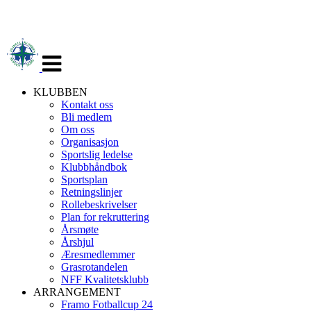
Veksle
navigasjon
KLUBBEN
Kontakt oss
Bli medlem
Om oss
Organisasjon
Sportslig ledelse
Klubbhåndbok
Sportsplan
Retningslinjer
Rollebeskrivelser
Plan for rekruttering
Årsmøte
Årshjul
Æresmedlemmer
Grasrotandelen
NFF Kvalitetsklubb
ARRANGEMENT
Framo Fotballcup 24