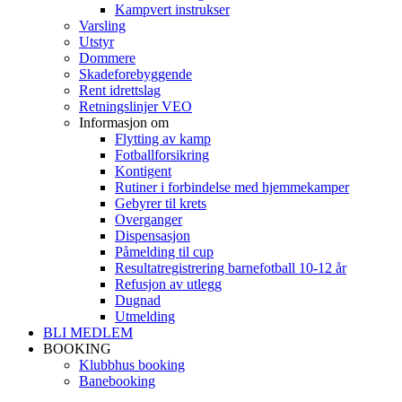
Kampvert instrukser
Varsling
Utstyr
Dommere
Skadeforebyggende
Rent idrettslag
Retningslinjer VEO
Informasjon om
Flytting av kamp
Fotballforsikring
Kontigent
Rutiner i forbindelse med hjemmekamper
Gebyrer til krets
Overganger
Dispensasjon
Påmelding til cup
Resultatregistrering barnefotball 10-12 år
Refusjon av utlegg
Dugnad
Utmelding
BLI MEDLEM
BOOKING
Klubbhus booking
Banebooking