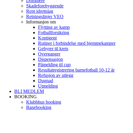
Dommere
Skadeforebyggende
Rent idrettslag
Retningslinjer VEO
Informasjon om
Flytting av kamp
Fotballforsikring
Kontigent
Rutiner i forbindelse med hjemmekamper
Gebyrer til krets
Overganger
Dispensasjon
Påmelding til cup
Resultatregistrering barnefotball 10-12 år
Refusjon av utlegg
Dugnad
Utmelding
BLI MEDLEM
BOOKING
Klubbhus booking
Banebooking