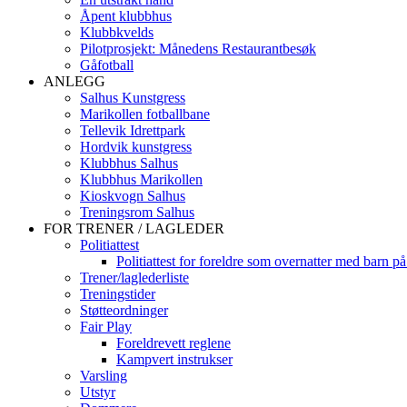
Åpent klubbhus
Klubbkvelds
Pilotprosjekt: Månedens Restaurantbesøk
Gåfotball
ANLEGG
Salhus Kunstgress
Marikollen fotballbane
Tellevik Idrettpark
Hordvik kunstgress
Klubbhus Salhus
Klubbhus Marikollen
Kioskvogn Salhus
Treningsrom Salhus
FOR TRENER / LAGLEDER
Politiattest
Politiattest for foreldre som overnatter med barn på
Trener/laglederliste
Treningstider
Støtteordninger
Fair Play
Foreldrevett reglene
Kampvert instrukser
Varsling
Utstyr