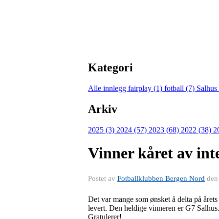
Kategori
Alle innlegg
fairplay (1)
fotball (7)
Salhus
Arkiv
2025 (3)
2024 (57)
2023 (68)
2022 (38)
2
Vinner kåret av in
Postet av
Fotballklubben Bergen Nord
de
Det var mange som ønsket å delta på årets 
levert. Den heldige vinneren er G7 Salhus. 
Gratulerer!