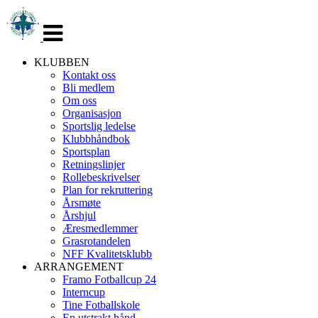
Veksle
navigasjon
KLUBBEN
Kontakt oss
Bli medlem
Om oss
Organisasjon
Sportslig ledelse
Klubbhåndbok
Sportsplan
Retningslinjer
Rollebeskrivelser
Plan for rekruttering
Årsmøte
Årshjul
Æresmedlemmer
Grasrotandelen
NFF Kvalitetsklubb
ARRANGEMENT
Framo Fotballcup 24
Interncup
Tine Fotballskole
En utstrakt hånd