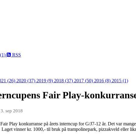
 (1)
RSS
021 (26)
2020 (37)
2019 (9)
2018 (37)
2017 (50)
2016 (8)
2015 (1)
terncupens Fair Play-konkurrans
n
3. sep 2018
Fair Play konkurranse på årets interncup for G/J7-12 år. Det var mange
Laget vinner kr. 1000,- til bruk på trampolinepark, pizzakveld eller likn