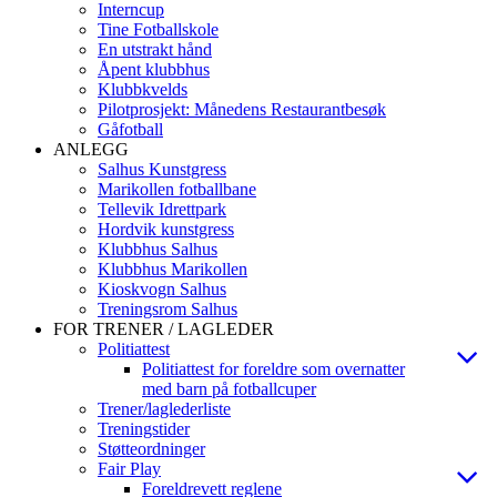
Interncup
Tine Fotballskole
En utstrakt hånd
Åpent klubbhus
Klubbkvelds
Pilotprosjekt: Månedens Restaurantbesøk
Gåfotball
ANLEGG
Salhus Kunstgress
Marikollen fotballbane
Tellevik Idrettpark
Hordvik kunstgress
Klubbhus Salhus
Klubbhus Marikollen
Kioskvogn Salhus
Treningsrom Salhus
FOR TRENER / LAGLEDER
Politiattest
Politiattest for foreldre som overnatter
med barn på fotballcuper
Trener/laglederliste
Treningstider
Støtteordninger
Fair Play
Foreldrevett reglene