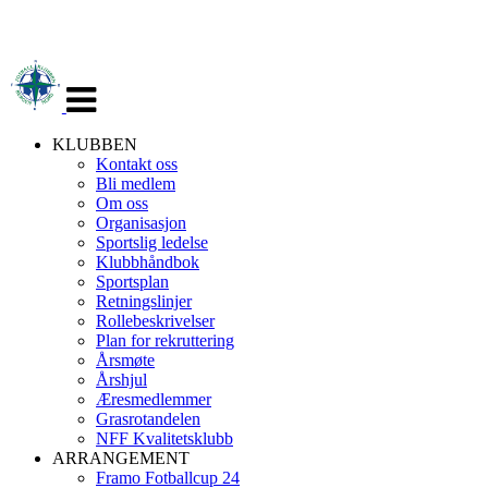
Veksle
navigasjon
KLUBBEN
Kontakt oss
Bli medlem
Om oss
Organisasjon
Sportslig ledelse
Klubbhåndbok
Sportsplan
Retningslinjer
Rollebeskrivelser
Plan for rekruttering
Årsmøte
Årshjul
Æresmedlemmer
Grasrotandelen
NFF Kvalitetsklubb
ARRANGEMENT
Framo Fotballcup 24