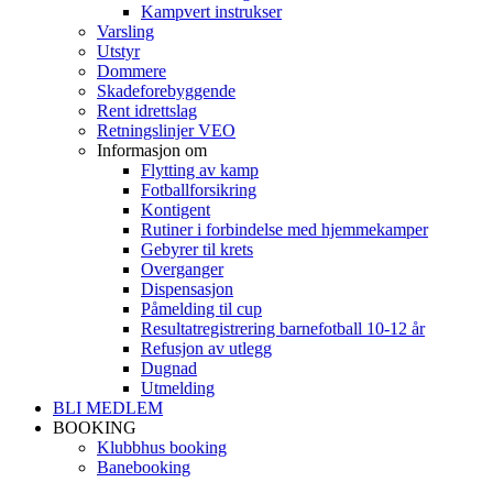
Kampvert instrukser
Varsling
Utstyr
Dommere
Skadeforebyggende
Rent idrettslag
Retningslinjer VEO
Informasjon om
Flytting av kamp
Fotballforsikring
Kontigent
Rutiner i forbindelse med hjemmekamper
Gebyrer til krets
Overganger
Dispensasjon
Påmelding til cup
Resultatregistrering barnefotball 10-12 år
Refusjon av utlegg
Dugnad
Utmelding
BLI MEDLEM
BOOKING
Klubbhus booking
Banebooking