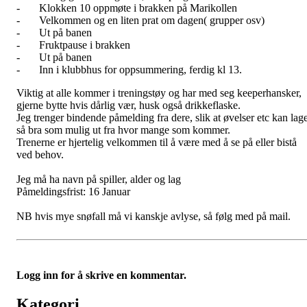
- Klokken 10 oppmøte i brakken på Marikollen
- Velkommen og en liten prat om dagen( grupper osv)
- Ut på banen
- Fruktpause i brakken
- Ut på banen
- Inn i klubbhus for oppsummering, ferdig kl 13.
Viktig at alle kommer i treningstøy og har med seg keeperhansker,
gjerne bytte hvis dårlig vær, husk også drikkeflaske.
Jeg trenger bindende påmelding fra dere, slik at øvelser etc kan lag
så bra som mulig ut fra hvor mange som kommer.
Trenerne er hjertelig velkommen til å være med å se på eller bistå
ved behov.
Jeg må ha navn på spiller, alder og lag
Påmeldingsfrist: 16 Januar
NB hvis mye snøfall må vi kanskje avlyse, så følg med på mail.
Logg inn for å skrive en kommentar.
Kategori