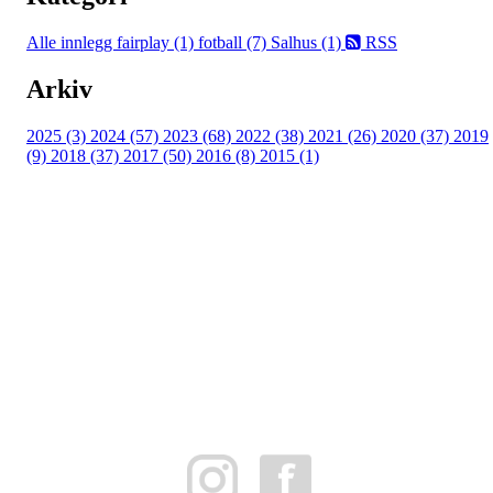
Alle innlegg
fairplay (1)
fotball (7)
Salhus (1)
RSS
Arkiv
2025 (3)
2024 (57)
2023 (68)
2022 (38)
2021 (26)
2020 (37)
2019
(9)
2018 (37)
2017 (50)
2016 (8)
2015 (1)
FK Bergen Nord
Postboks 10 MYRDAL
5878 BERGEN
Org.nr: 882259102
post@bergennord.no