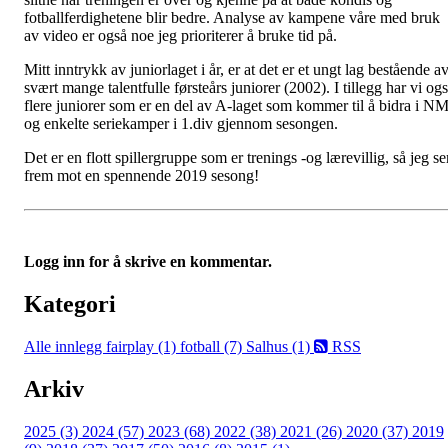
fotballferdighetene blir bedre. Analyse av kampene våre med bruk
av video er også noe jeg prioriterer å bruke tid på.
Mitt inntrykk av juniorlaget i år, er at det er et ungt lag bestående a
svært mange talentfulle førsteårs juniorer (2002). I tillegg har vi og
flere juniorer som er en del av A-laget som kommer til å bidra i N
og enkelte seriekamper i 1.div gjennom sesongen.
Det er en flott spillergruppe som er trenings -og lærevillig, så jeg se
frem mot en spennende 2019 sesong!
Logg inn for å skrive en kommentar.
Kategori
Alle innlegg
fairplay (1)
fotball (7)
Salhus (1)
RSS
Arkiv
2025 (3)
2024 (57)
2023 (68)
2022 (38)
2021 (26)
2020 (37)
2019