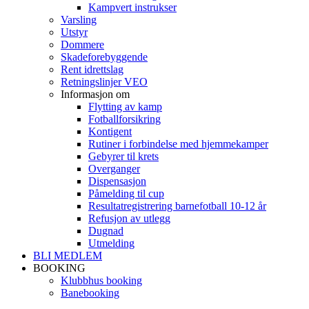
Kampvert instrukser
Varsling
Utstyr
Dommere
Skadeforebyggende
Rent idrettslag
Retningslinjer VEO
Informasjon om
Flytting av kamp
Fotballforsikring
Kontigent
Rutiner i forbindelse med hjemmekamper
Gebyrer til krets
Overganger
Dispensasjon
Påmelding til cup
Resultatregistrering barnefotball 10-12 år
Refusjon av utlegg
Dugnad
Utmelding
BLI MEDLEM
BOOKING
Klubbhus booking
Banebooking