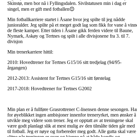
Skinstø, men bor nå i Fyllingsdalen. Sivilstatusen min i dag er
singel, men er gift med fotballen😊
Min fotballkarriere startet i Åsane hvor jeg spilte til jeg nådde
junioralder. Jeg spilte på et meget godt lag som fikk for vane å vinn
de fleste kamper. Etter tiden i Åsane gikk ferden videre til Baune,
Nymark, Askøy og Tertnes og spilt i alle divisjonene fra 3. til 7.
divisjon
Min trenerkarriere hittil:
2010: Hovedtrener for Tertnes G15/16 sitt tredjelag (94/95-
årgangen)
2012-2013: Assistent for Tertnes G15/16 sitt førstelag
2017-2018: Hovedtrener for Tertnes G2002
Min plan er å fullføre Grasrottrener C-lisensen denne sesongen. Ha
for øyeblikket ingen ambisjoner innenfor treneryrket, men ønsker å
utvikle meg videre som trener. Jeg er opptatt av at treningene skal
være godt planlagt slik at mest mulig av den tilmålte tiden går med
til fotball. Jeg er nøye og forbereder meg godt. Alle gutta skal være
slitne når treningen er over og kjenne på at både kondis og