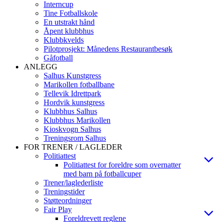
Interncup
Tine Fotballskole
En utstrakt hånd
Åpent klubbhus
Klubbkvelds
Pilotprosjekt: Månedens Restaurantbesøk
Gåfotball
ANLEGG
Salhus Kunstgress
Marikollen fotballbane
Tellevik Idrettpark
Hordvik kunstgress
Klubbhus Salhus
Klubbhus Marikollen
Kioskvogn Salhus
Treningsrom Salhus
FOR TRENER / LAGLEDER
Politiattest
Politiattest for foreldre som overnatter
med barn på fotballcuper
Trener/laglederliste
Treningstider
Støtteordninger
Fair Play
Foreldrevett reglene