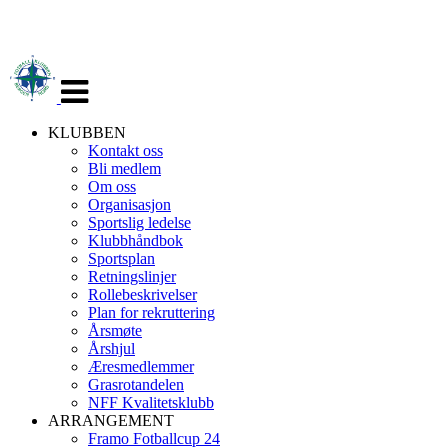
Veksle
navigasjon
KLUBBEN
Kontakt oss
Bli medlem
Om oss
Organisasjon
Sportslig ledelse
Klubbhåndbok
Sportsplan
Retningslinjer
Rollebeskrivelser
Plan for rekruttering
Årsmøte
Årshjul
Æresmedlemmer
Grasrotandelen
NFF Kvalitetsklubb
ARRANGEMENT
Framo Fotballcup 24