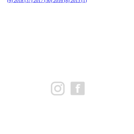
(9)
2018 (37)
2017 (50)
2016 (8)
2015 (1)
FK Bergen Nord
Postboks 10 MYRDAL
5878 BERGEN
Org.nr: 882259102
post@bergennord.no