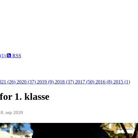
 (1)
RSS
021 (26)
2020 (37)
2019 (9)
2018 (37)
2017 (50)
2016 (8)
2015 (1)
or 1. klasse
n
8. sep 2020