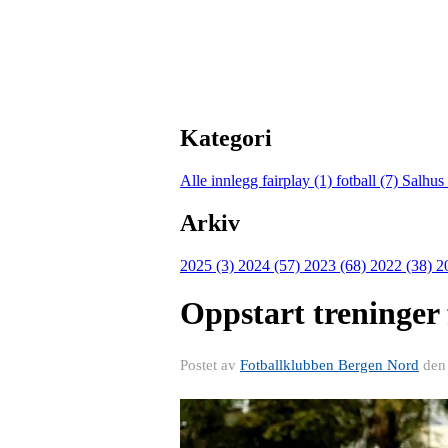
Kategori
Alle innlegg
fairplay (1)
fotball (7)
Salhus
Arkiv
2025 (3)
2024 (57)
2023 (68)
2022 (38)
2
Oppstart treninger f
Postet av
Fotballklubben Bergen Nord
de