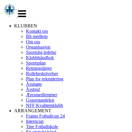
Veksle
navigasjon
KLUBBEN
Kontakt oss
Bli medlem
Om oss
Organisasjon
Sportslig ledelse
Klubbhåndbok
Sportsplan
Retningslinjer
Rollebeskrivelser
Plan for rekruttering
Årsmøte
Årshjul
Æresmedlemmer
Grasrotandelen
NFF Kvalitetsklubb
ARRANGEMENT
Framo Fotballcup 24
Interncup
Tine Fotballskole
En utstrakt hånd