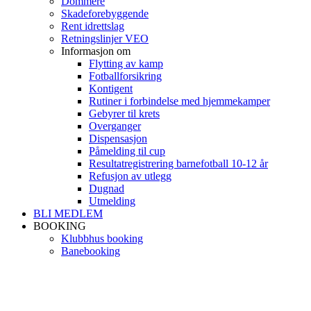
Dommere
Skadeforebyggende
Rent idrettslag
Retningslinjer VEO
Informasjon om
Flytting av kamp
Fotballforsikring
Kontigent
Rutiner i forbindelse med hjemmekamper
Gebyrer til krets
Overganger
Dispensasjon
Påmelding til cup
Resultatregistrering barnefotball 10-12 år
Refusjon av utlegg
Dugnad
Utmelding
BLI MEDLEM
BOOKING
Klubbhus booking
Banebooking