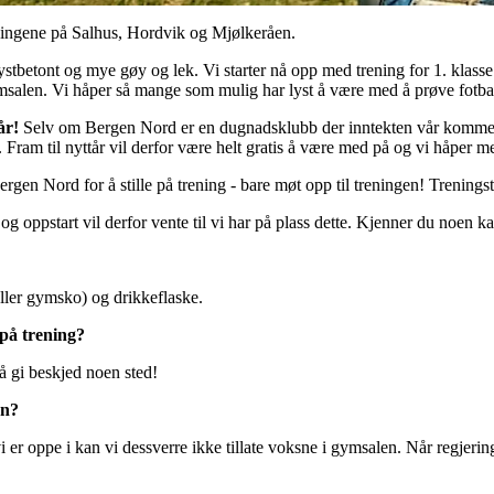
ssingene på Salhus, Hordvik og Mjølkeråen.
lystbetont og mye gøy og lek. Vi starter nå opp med trening for 1. klasse
ymsalen. Vi håper så mange som mulig har lyst å være med å prøve fotba
år!
Selv om Bergen Nord er en dugnadsklubb der inntekten vår kommer 
. Fram til nyttår vil derfor være helt gratis å være med på og vi håper me
rgen Nord for å stille på trening - bare møt opp til treningen! Trenings
og oppstart vil derfor vente til vi har på plass dette. Kjenner du noen ka
eller gymsko) og drikkeflaske.
 på trening?
e å gi beskjed noen sted!
en?
 er oppe i kan vi dessverre ikke tillate voksne i gymsalen. Når regjerin