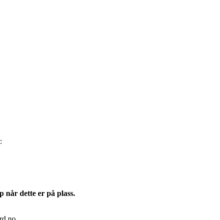
:
p når dette er på plass.
rd.no