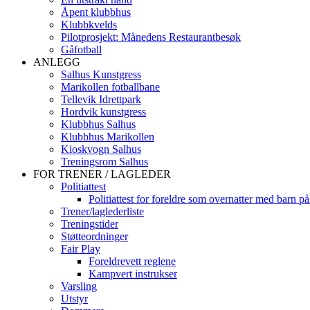
Åpent klubbhus
Klubbkvelds
Pilotprosjekt: Månedens Restaurantbesøk
Gåfotball
ANLEGG
Salhus Kunstgress
Marikollen fotballbane
Tellevik Idrettpark
Hordvik kunstgress
Klubbhus Salhus
Klubbhus Marikollen
Kioskvogn Salhus
Treningsrom Salhus
FOR TRENER / LAGLEDER
Politiattest
Politiattest for foreldre som overnatter med barn på
Trener/laglederliste
Treningstider
Støtteordninger
Fair Play
Foreldrevett reglene
Kampvert instrukser
Varsling
Utstyr