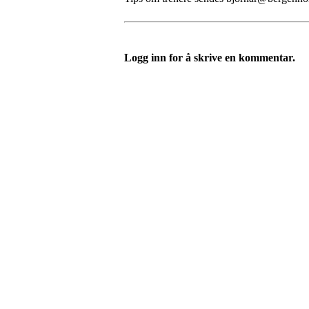
Logg inn for å skrive en kommentar.
FK Bergen Nord
Postboks 10 MYRDAL
5878 BERGEN
Org.nr: 882259102
post@bergennord.no