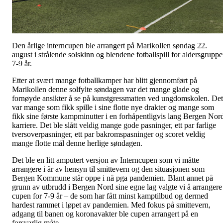
Den årlige interncupen ble arrangert på Marikollen søndag 22.
august i strålende solskinn og blendene fotballspill for aldersgrupp
7-9 år.
Etter at svært mange fotballkamper har blitt gjennomført på
Marikollen denne solfylte søndagen var det mange glade og
fornøyde ansikter å se på kunstgressmatten ved ungdomskolen. Det
var mange som fikk spille i sine flotte nye drakter og mange som
fikk sine første kampminutter i en forhåpentligvis lang Bergen Nor
karriere. Det ble slått veldig mange gode pasninger, ett par farlige
tversoverpasninger, ett par bakromspasninger og scoret veldig
mange flotte mål denne herlige søndagen.
Det ble en litt amputert versjon av Interncupen som vi måtte
arrangere i år av hensyn til smittevern og den situasjonen som
Bergen Kommune står oppe i nå pga pandemien. Blant annet på
grunn av utbrudd i Bergen Nord sine egne lag valgte vi å arrangere
cupen for 7-9 år – de som har fått minst kamptilbud og dermed
hardest rammet i løpet av pandemien. Med fokus på smittevern,
adgang til banen og koronavakter ble cupen arrangert på en
forsvarlig måte.