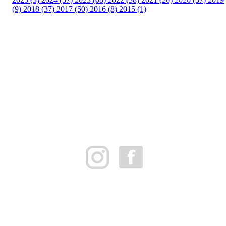
(9)
2018 (37)
2017 (50)
2016 (8)
2015 (1)
FK Bergen Nord
Postboks 10 MYRDAL
5878 BERGEN
Org.nr: 882259102
post@bergennord.no