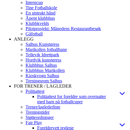
Interncup
Tine Fotballskole
En utstrakt hånd
Åpent klubbhus
Klubbkvelds
Pilotprosjekt: Månedens Restaurantbesøk
Gåfotball
ANLEGG
Salhus Kunstgress
Marikollen fotballbane
Tellevik Idrettpark
Hordvik kunstgress
Klubbhus Salhus
Klubbhus Marikollen
Kioskvogn Salhus
Treningsrom Salhus
FOR TRENER / LAGLEDER
Politiattest
Politiattest for foreldre som overnatter
med barn på fotballcuper
Trener/laglederliste
Treningstider
Støtteordninger
Fair Play
Foreldrevett reglene