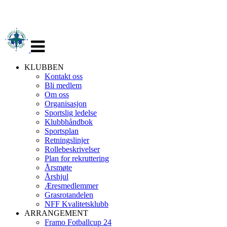
Veksle
navigasjon
KLUBBEN
Kontakt oss
Bli medlem
Om oss
Organisasjon
Sportslig ledelse
Klubbhåndbok
Sportsplan
Retningslinjer
Rollebeskrivelser
Plan for rekruttering
Årsmøte
Årshjul
Æresmedlemmer
Grasrotandelen
NFF Kvalitetsklubb
ARRANGEMENT
Framo Fotballcup 24