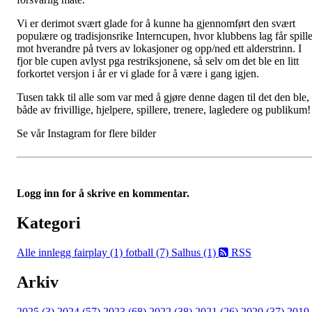
Vi er derimot svært glade for å kunne ha gjennomført den svært
populære og tradisjonsrike Interncupen, hvor klubbens lag får spill
mot hverandre på tvers av lokasjoner og opp/ned ett alderstrinn. I
fjor ble cupen avlyst pga restriksjonene, så selv om det ble en litt
forkortet versjon i år er vi glade for å være i gang igjen.
Tusen takk til alle som var med å gjøre denne dagen til det den ble,
både av frivillige, hjelpere, spillere, trenere, lagledere og publikum!
Se vår Instagram for flere bilder
Logg inn for å skrive en kommentar.
Kategori
Alle innlegg
fairplay (1)
fotball (7)
Salhus (1)
RSS
Arkiv
2025 (3)
2024 (57)
2023 (68)
2022 (38)
2021 (26)
2020 (37)
2019