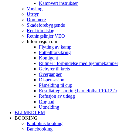
Kampvert instrukser
Varsling
Utstyr
Dommere
Skadeforebyggende
Rent idrettslag
Retningslinjer VEO
Informasjon om
Flytting av kamp
Fotballforsikring
Kontigent
Rutiner i forbindelse med hjemmekamper
Gebyrer til krets
Overganger
Dispensasjon
Påmelding til cup
Resultatregistrering barnefotball 10-12 år
Refusjon av utlegg
Dugnad
Utmelding
BLI MEDLEM
BOOKING
Klubbhus booking
Banebooking