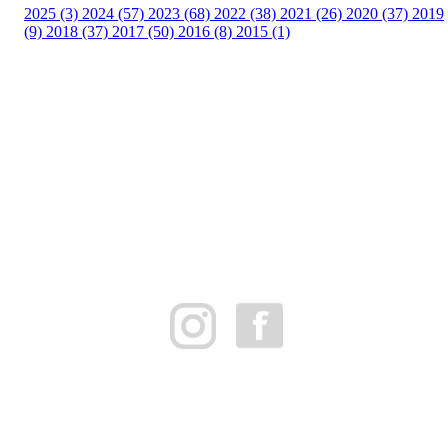
2025 (3)
2024 (57)
2023 (68)
2022 (38)
2021 (26)
2020 (37)
2019
(9)
2018 (37)
2017 (50)
2016 (8)
2015 (1)
FK Bergen Nord
Postboks 10 MYRDAL
5878 BERGEN
Org.nr: 882259102
post@bergennord.no