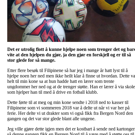
Det er utrolig flott å kunne hjelpe noen som trenger det og bar
vite at den hjelpen du gjør, ja den gjør en forskjell og er til så
stor glede for så mange.
Etter flere besøk til Filipinene så har jeg i mange år hatt lyst til å
hjelpe noen her ned men ikke heilt klar å finne ut hvordan. Dette va
helt til min kone sa at hun hadde hatt en lærer som trente
ungdommer her ned og at de trenger støtte. Han er lærer å via skol
som hjelper han til med å drive en fotball klubb.
Dette førte til at meg og min kone sendte i 2018 ned to kasser til
Filipinene som vi sommeren 2018 var å delte ut når vi var her på
ferie. Her delte vi ut drakter som vi også fikk fra Bergen Nord den
gangen og det var stor glede blant alle ungene.
Jeg ville gjøre dette igjen men det er kostbart å sende ned kartonger
så denne gangen fikk en Bergen Nord til å være med å støtte oss til