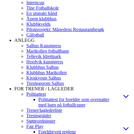
Interncup
Tine Fotballskole
En utstrakt hånd
Åpent klubbhus
Klubbkvelds
Pilotprosjekt: Månedens Restaurantbesøk
Gåfotball
ANLEGG
Salhus Kunstgress
Marikollen fotballbane
Tellevik Idrettpark
Hordvik kunstgress
Klubbhus Salhus
Klubbhus Marikollen
Kioskvogn Salhus
Treningsrom Salhus
FOR TRENER / LAGLEDER
Politiattest
Politiattest for foreldre som overnatter
med barn på fotballcuper
Trener/laglederliste
Treningstider
Støtteordninger
Fair Play
Foreldrevett reglene