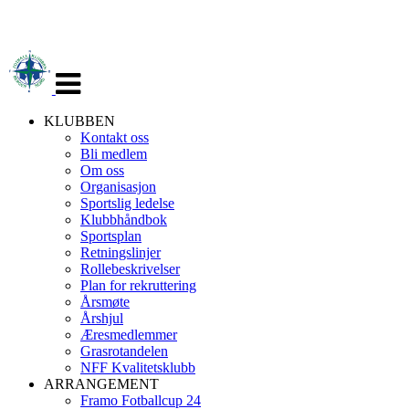
Veksle
navigasjon
KLUBBEN
Kontakt oss
Bli medlem
Om oss
Organisasjon
Sportslig ledelse
Klubbhåndbok
Sportsplan
Retningslinjer
Rollebeskrivelser
Plan for rekruttering
Årsmøte
Årshjul
Æresmedlemmer
Grasrotandelen
NFF Kvalitetsklubb
ARRANGEMENT
Framo Fotballcup 24