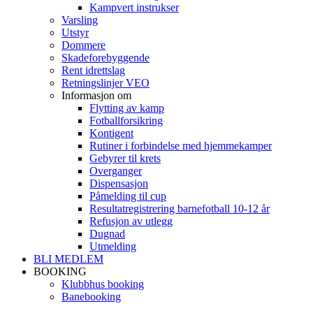
Kampvert instrukser
Varsling
Utstyr
Dommere
Skadeforebyggende
Rent idrettslag
Retningslinjer VEO
Informasjon om
Flytting av kamp
Fotballforsikring
Kontigent
Rutiner i forbindelse med hjemmekamper
Gebyrer til krets
Overganger
Dispensasjon
Påmelding til cup
Resultatregistrering barnefotball 10-12 år
Refusjon av utlegg
Dugnad
Utmelding
BLI MEDLEM
BOOKING
Klubbhus booking
Banebooking