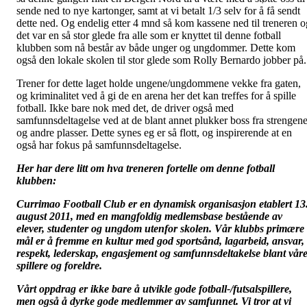
sende ned to nye kartonger, samt at vi betalt 1/3 selv for å få sendt
dette ned. Og endelig etter 4 mnd så kom kassene ned til treneren o
det var en så stor glede fra alle som er knyttet til denne fotball
klubben som nå består av både unger og ungdommer. Dette kom
også den lokale skolen til stor glede som Rolly Bernardo jobber på.
Trener for dette laget holde ungene/ungdommene vekke fra gaten,
og kriminalitet ved å gi de en arena her det kan treffes for å spille
fotball. Ikke bare nok med det, de driver også med
samfunnsdeltagelse ved at de blant annet plukker boss fra strengen
og andre plasser. Dette synes eg er så flott, og inspirerende at en
også har fokus på samfunnsdeltagelse.
Her har dere litt om hva treneren fortelle om denne fotball
klubben:
Currimao Football Club er en dynamisk organisasjon etablert 13
august 2011, med en mangfoldig medlemsbase bestående av
elever, studenter og ungdom utenfor skolen. Vår klubbs primære
mål er å fremme en kultur med god sportsånd, lagarbeid, ansvar,
respekt, lederskap, engasjement og samfunnsdeltakelse blant vår
spillere og foreldre.
Vårt oppdrag er ikke bare å utvikle gode fotball-/futsalspillere,
men også å dyrke gode medlemmer av samfunnet. Vi tror at vi