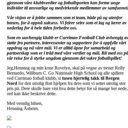
gjennom våre klubbverdier og fotballsporten kan forme unge
individer til ansvarlige og medvirkende medlemmer av samfunnet
Vår visjon er å jobbe sammen som et team, både på og utenfor
banen, for å oppnå suksess. Vi feirer seire som et lag og lærer av
nederlag for å hele tiden forbedre oss.
Som en uavhengig klubb er Currimao Football Club avhengig a
støtte fra partnere, interessenter og supportere for å oppfylle vårt
oppdrag og nå våre mål. Vi er alltid åpne for samarbeid og
partnerskap som er i tråd med våre verdier og mål. Bli med oss p
vår reise for å styrke ungdom gjennom det vakre fotballspillet!
Jeg,Henning og min kone Rovelyn, skal på vegne av trener Rolly
Bernardo, Willburn C. Go Nationale High School og alle spillere
ved Currimao fotball klubb, si
tusen hjertelig takk til Bergen
Nord
for den utrolig flott hjelpen fra dere som vi setter utrolig stor
pris på. Dere skulle bare vist hva dette betyr for så mange her nede,
ord kan ikke beskrive dette.
Med vennlig hilsen,
Henning Åsheim.