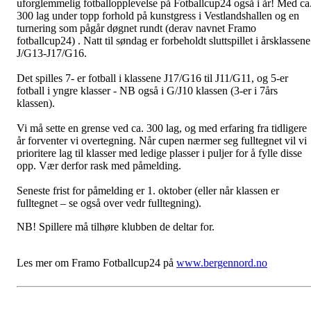
uforglemmelig fotballopplevelse på Fotballcup24 også i år! Med ca
300 lag under topp forhold på kunstgress i Vestlandshallen og en
turnering som pågår døgnet rundt (derav navnet Framo
fotballcup24) . Natt til søndag er forbeholdt sluttspillet i årsklassene
J/G13-J17/G16.
Det spilles 7- er fotball i klassene J17/G16 til J11/G11, og 5-er
fotball i yngre klasser - NB også i G/J10 klassen (3-er i 7års
klassen).
Vi må sette en grense ved ca. 300 lag, og med erfaring fra tidligere
år forventer vi overtegning. Når cupen nærmer seg fulltegnet vil vi
prioritere lag til klasser med ledige plasser i puljer for å fylle disse
opp. Vær derfor rask med påmelding.
Seneste frist for påmelding er 1. oktober (eller når klassen er
fulltegnet – se også over vedr fulltegning).
NB! Spillere må tilhøre klubben de deltar for.
Les mer om Framo Fotballcup24 på
www.bergennord.no