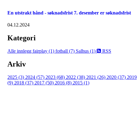
En utstrakt hånd - søknadsfrist 7. desember er søknadsfrist
04.12.2024
Kategori
Alle innlegg
fairplay (1)
fotball (7)
Salhus (1)
RSS
Arkiv
2025 (3)
2024 (57)
2023 (68)
2022 (38)
2021 (26)
2020 (37)
2019
(9)
2018 (37)
2017 (50)
2016 (8)
2015 (1)
FK Bergen Nord
Postboks 10 MYRDAL
5878 BERGEN