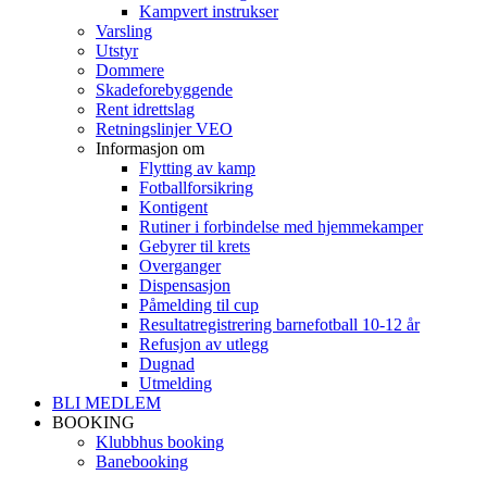
Kampvert instrukser
Varsling
Utstyr
Dommere
Skadeforebyggende
Rent idrettslag
Retningslinjer VEO
Informasjon om
Flytting av kamp
Fotballforsikring
Kontigent
Rutiner i forbindelse med hjemmekamper
Gebyrer til krets
Overganger
Dispensasjon
Påmelding til cup
Resultatregistrering barnefotball 10-12 år
Refusjon av utlegg
Dugnad
Utmelding
BLI MEDLEM
BOOKING
Klubbhus booking
Banebooking