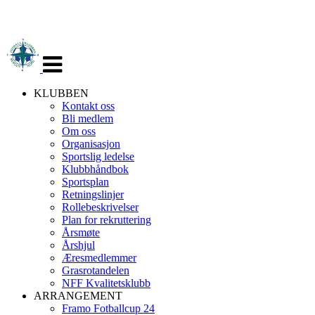
Veksle
navigasjon
KLUBBEN
Kontakt oss
Bli medlem
Om oss
Organisasjon
Sportslig ledelse
Klubbhåndbok
Sportsplan
Retningslinjer
Rollebeskrivelser
Plan for rekruttering
Årsmøte
Årshjul
Æresmedlemmer
Grasrotandelen
NFF Kvalitetsklubb
ARRANGEMENT
Framo Fotballcup 24