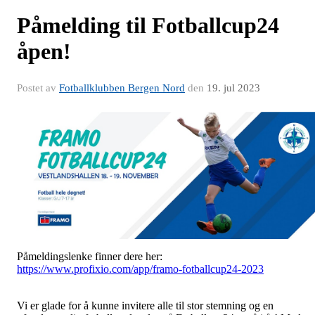
Påmelding til Fotballcup24
åpen!
Postet av
Fotballklubben Bergen Nord
den
19. jul 2023
Påmeldingslenke finner dere her:
https://www.profixio.com/app/framo-fotballcup24-2023
Vi er glade for å kunne invitere alle til stor stemning og en