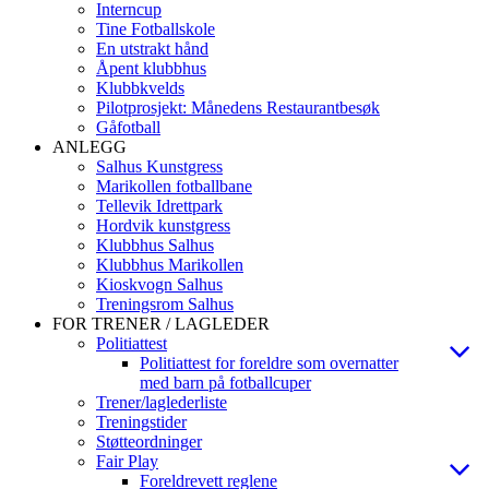
Interncup
Tine Fotballskole
En utstrakt hånd
Åpent klubbhus
Klubbkvelds
Pilotprosjekt: Månedens Restaurantbesøk
Gåfotball
ANLEGG
Salhus Kunstgress
Marikollen fotballbane
Tellevik Idrettpark
Hordvik kunstgress
Klubbhus Salhus
Klubbhus Marikollen
Kioskvogn Salhus
Treningsrom Salhus
FOR TRENER / LAGLEDER
Politiattest
Politiattest for foreldre som overnatter
med barn på fotballcuper
Trener/laglederliste
Treningstider
Støtteordninger
Fair Play
Foreldrevett reglene