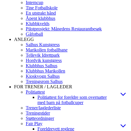
Interncup
Tine Fotballskole
En utstrakt hånd
Åpent klubbhus
Klubbkvelds
Pilotprosjekt: Månedens Restaurantbesøk
Gåfotball
ANLEGG
Salhus Kunstgress
Marikollen fotballbane
Tellevik Idrettpark
Hordvik kunstgress
Klubbhus Salhus
Klubbhus Marikollen
Kioskvogn Salhus
Treningsrom Salhus
FOR TRENER / LAGLEDER
Politiattest
Politiattest for foreldre som overnatter
med barn på fotballcuper
Trener/laglederliste
Treningstider
Støtteordninger
Fair Play
Foreldrevett reglene