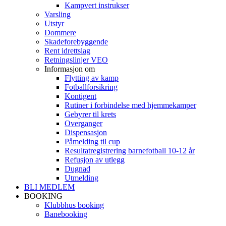
Kampvert instrukser
Varsling
Utstyr
Dommere
Skadeforebyggende
Rent idrettslag
Retningslinjer VEO
Informasjon om
Flytting av kamp
Fotballforsikring
Kontigent
Rutiner i forbindelse med hjemmekamper
Gebyrer til krets
Overganger
Dispensasjon
Påmelding til cup
Resultatregistrering barnefotball 10-12 år
Refusjon av utlegg
Dugnad
Utmelding
BLI MEDLEM
BOOKING
Klubbhus booking
Banebooking