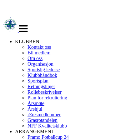
Veksle
navigasjon
KLUBBEN
Kontakt oss
Bli medlem
Om oss
Organisasjon
Sportslig ledelse
Klubbhåndbok
Sportsplan
Retningslinjer
Rollebeskrivelser
Plan for rekruttering
Årsmøte
Årshjul
Æresmedlemmer
Grasrotandelen
NFF Kvalitetsklubb
ARRANGEMENT
Framo Fotballcup 24