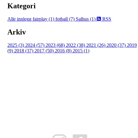
Kategori
Alle innlegg
fairplay (1)
fotball (7)
Salhus (1)
RSS
Arkiv
2025 (3)
2024 (57)
2023 (68)
2022 (38)
2021 (26)
2020 (37)
2019
(9)
2018 (37)
2017 (50)
2016 (8)
2015 (1)
FK Bergen Nord
Postboks 10 MYRDAL
5878 BERGEN
Org.nr: 882259102
post@bergennord.no