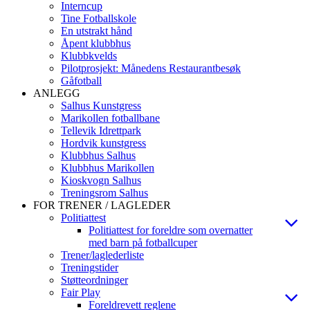
Interncup
Tine Fotballskole
En utstrakt hånd
Åpent klubbhus
Klubbkvelds
Pilotprosjekt: Månedens Restaurantbesøk
Gåfotball
ANLEGG
Salhus Kunstgress
Marikollen fotballbane
Tellevik Idrettpark
Hordvik kunstgress
Klubbhus Salhus
Klubbhus Marikollen
Kioskvogn Salhus
Treningsrom Salhus
FOR TRENER / LAGLEDER
Politiattest
Politiattest for foreldre som overnatter
med barn på fotballcuper
Trener/laglederliste
Treningstider
Støtteordninger
Fair Play
Foreldrevett reglene