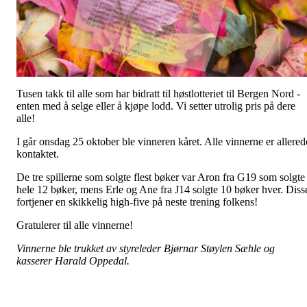
Tusen takk til alle som har bidratt til høstlotteriet til Bergen Nord -
enten med å selge eller å kjøpe lodd. Vi setter utrolig pris på dere
alle!
I går onsdag 25 oktober ble vinneren kåret. Alle vinnerne er allered
kontaktet.
De tre spillerne som solgte flest bøker var Aron fra G19 som solgte
hele 12 bøker, mens Erle og Ane fra J14 solgte 10 bøker hver. Diss
fortjener en skikkelig high-five på neste trening folkens!
Gratulerer til alle vinnerne!
Vinnerne ble trukket av styreleder Bjørnar Støylen Sæhle og
kasserer Harald Oppedal.