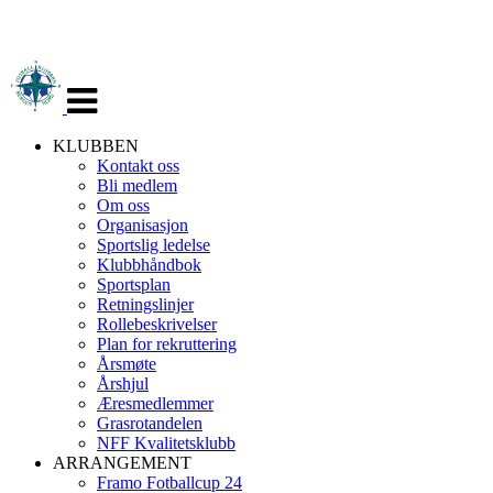
Veksle
navigasjon
KLUBBEN
Kontakt oss
Bli medlem
Om oss
Organisasjon
Sportslig ledelse
Klubbhåndbok
Sportsplan
Retningslinjer
Rollebeskrivelser
Plan for rekruttering
Årsmøte
Årshjul
Æresmedlemmer
Grasrotandelen
NFF Kvalitetsklubb
ARRANGEMENT
Framo Fotballcup 24