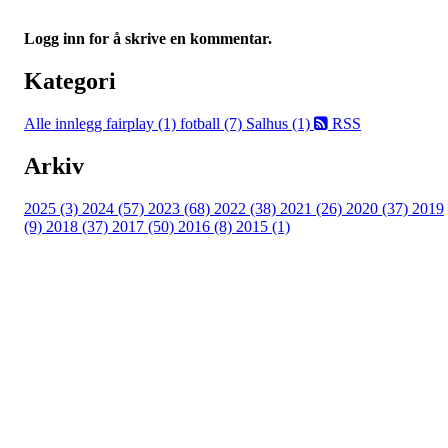
Logg inn for å skrive en kommentar.
Kategori
Alle innlegg
fairplay (1)
fotball (7)
Salhus (1)
RSS
Arkiv
2025 (3)
2024 (57)
2023 (68)
2022 (38)
2021 (26)
2020 (37)
2019
(9)
2018 (37)
2017 (50)
2016 (8)
2015 (1)
FK Bergen Nord
Postboks 10 MYRDAL
5878 BERGEN
Org.nr: 882259102
post@bergennord.no