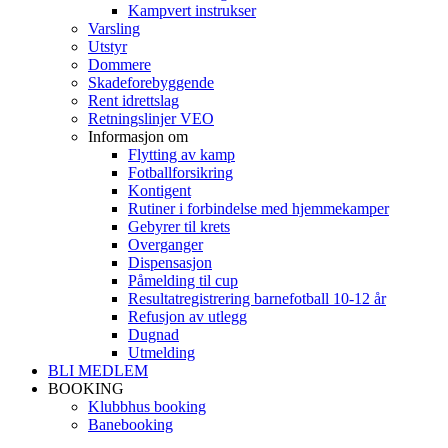
Kampvert instrukser
Varsling
Utstyr
Dommere
Skadeforebyggende
Rent idrettslag
Retningslinjer VEO
Informasjon om
Flytting av kamp
Fotballforsikring
Kontigent
Rutiner i forbindelse med hjemmekamper
Gebyrer til krets
Overganger
Dispensasjon
Påmelding til cup
Resultatregistrering barnefotball 10-12 år
Refusjon av utlegg
Dugnad
Utmelding
BLI MEDLEM
BOOKING
Klubbhus booking
Banebooking