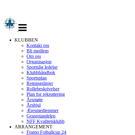
Veksle
navigasjon
KLUBBEN
Kontakt oss
Bli medlem
Om oss
Organisasjon
Sportslig ledelse
Klubbhåndbok
Sportsplan
Retningslinjer
Rollebeskrivelser
Plan for rekruttering
Årsmøte
Årshjul
Æresmedlemmer
Grasrotandelen
NFF Kvalitetsklubb
ARRANGEMENT
Framo Fotballcup 24