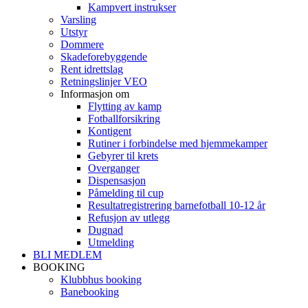
Kampvert instrukser
Varsling
Utstyr
Dommere
Skadeforebyggende
Rent idrettslag
Retningslinjer VEO
Informasjon om
Flytting av kamp
Fotballforsikring
Kontigent
Rutiner i forbindelse med hjemmekamper
Gebyrer til krets
Overganger
Dispensasjon
Påmelding til cup
Resultatregistrering barnefotball 10-12 år
Refusjon av utlegg
Dugnad
Utmelding
BLI MEDLEM
BOOKING
Klubbhus booking
Banebooking