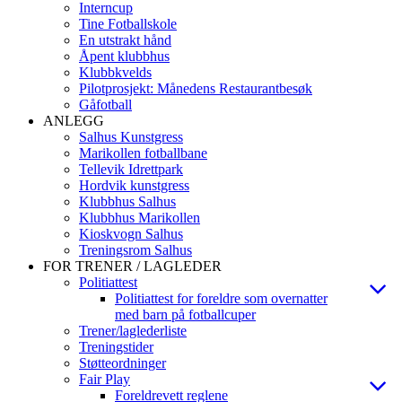
Interncup
Tine Fotballskole
En utstrakt hånd
Åpent klubbhus
Klubbkvelds
Pilotprosjekt: Månedens Restaurantbesøk
Gåfotball
ANLEGG
Salhus Kunstgress
Marikollen fotballbane
Tellevik Idrettpark
Hordvik kunstgress
Klubbhus Salhus
Klubbhus Marikollen
Kioskvogn Salhus
Treningsrom Salhus
FOR TRENER / LAGLEDER
Politiattest
Politiattest for foreldre som overnatter
med barn på fotballcuper
Trener/laglederliste
Treningstider
Støtteordninger
Fair Play
Foreldrevett reglene