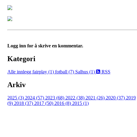
Logg inn for å skrive en kommentar.
Kategori
Alle innlegg
fairplay (1)
fotball (7)
Salhus (1)
RSS
Arkiv
2025 (3)
2024 (57)
2023 (68)
2022 (38)
2021 (26)
2020 (37)
2019
(9)
2018 (37)
2017 (50)
2016 (8)
2015 (1)
FK Bergen Nord