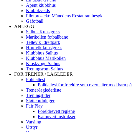
Åpent klubbhus
Klubbkvelds
Pilotprosjekt: Månedens Restaurantbesøk
Gåfotball
ANLEGG
Salhus Kunstgress
Marikollen fotballbane
Tellevik Idrettpark
Hordvik kunstgress
Klubbhus Salhus
Klubbhus Marikollen
Kioskvogn Salhus
Treningsrom Salhus
FOR TRENER / LAGLEDER
Politiattest
Politiattest for foreldre som overnatter med barn på
Trener/laglederliste
Treningstider
Støtteordninger
Fair Play
Foreldrevett reglene
Kampvert instrukser
Varsling
Utstyr