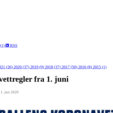
 (1)
RSS
021 (26)
2020 (37)
2019 (9)
2018 (37)
2017 (50)
2016 (8)
2015 (1)
ttregler fra 1. juni
n
1. jun 2020