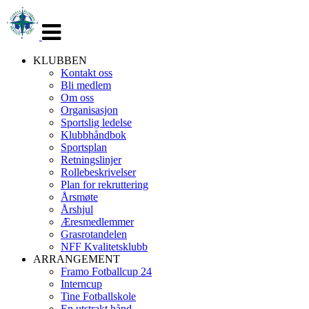
Veksle
navigasjon
KLUBBEN
Kontakt oss
Bli medlem
Om oss
Organisasjon
Sportslig ledelse
Klubbhåndbok
Sportsplan
Retningslinjer
Rollebeskrivelser
Plan for rekruttering
Årsmøte
Årshjul
Æresmedlemmer
Grasrotandelen
NFF Kvalitetsklubb
ARRANGEMENT
Framo Fotballcup 24
Interncup
Tine Fotballskole
En utstrakt hånd