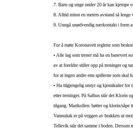
7. Barn og unge under 20 år kan kjempe om 
8. Alltid minst en meters avstand så lenge vi
9. Unngå unødvendig nærkontakt i form av 
For å møte Koronavett reglene som beskrev
• Alle lag som trener må ha en banevert som
av at foreldre stiller opp på treninger og 
for at ingen andre enn spillerne som skal h
• Ha tilgjengelig utstyr og kjemikalier for
etter treninger. På Salhus står det Klorin 
tilgang. Marikollen: bøtter og klorin/såpe ti
Vannuttak er på veggen av brakken ut mot p
Tellevik står det samme i boden. Dersom noe