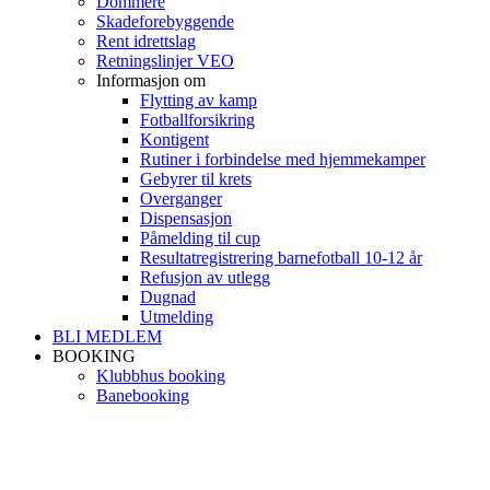
Dommere
Skadeforebyggende
Rent idrettslag
Retningslinjer VEO
Informasjon om
Flytting av kamp
Fotballforsikring
Kontigent
Rutiner i forbindelse med hjemmekamper
Gebyrer til krets
Overganger
Dispensasjon
Påmelding til cup
Resultatregistrering barnefotball 10-12 år
Refusjon av utlegg
Dugnad
Utmelding
BLI MEDLEM
BOOKING
Klubbhus booking
Banebooking