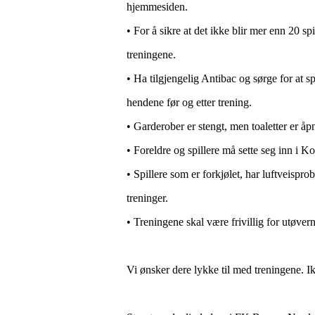
hjemmesiden.
• For å sikre at det ikke blir mer enn 20 sp
treningene.
• Ha tilgjengelig Antibac og sørge for at sp
hendene før og etter trening.
• Garderober er stengt, men toaletter er åp
• Foreldre og spillere må sette seg inn i Ko
• Spillere som er forkjølet, har luftveispro
treninger.
• Treningene skal være frivillig for utøvern
Vi ønsker dere lykke til med treningene. I