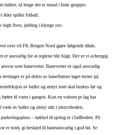
ballen, så lenge det er innad i faste grupper.
 ikke spiller fotball.
high fives, jubling i klynge osv.
et over vil FK Bergen Nord gjøre følgende tiltak:
 er ansvarlig for at reglene blir fulgt. Her er vi avhengig
tar ansvar som baneverter. Baneverter er også ansvarlig
a treninger er på delen av baneflatene laget trener på.
 desinfeksjon av baller og utstyr som skal brukes før og
og bøtter til vann i gangen. Kun en voksen pr lag har
l vask av baller og utstyr står i utstyrsboden.
arkeringsplass – nøkkel til spring er i ballboden. På
 er tomt, gi beskjed til baneansvarlig i god tid. Se