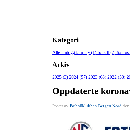
Kategori
Alle innlegg
fairplay (1)
fotball (7)
Salhus
Arkiv
2025 (3)
2024 (57)
2023 (68)
2022 (38)
2
Oppdaterte koronave
Postet av
Fotballklubben Bergen Nord
de