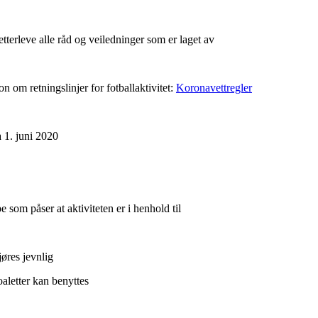
 etterleve alle råd og veiledninger som er laget av
n om retningslinjer for fotballaktivitet:
Koronavettregler
a 1. juni 2020
e som påser at aktiviteten er i henhold til
jøres jevnlig
oaletter kan benyttes