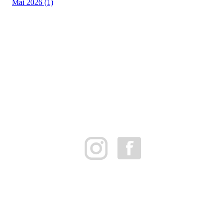
Mai 2026 (1)
FK Bergen Nord
Postboks 10 MYRDAL
5878 BERGEN
Org.nr: 882259102
post@bergennord.no