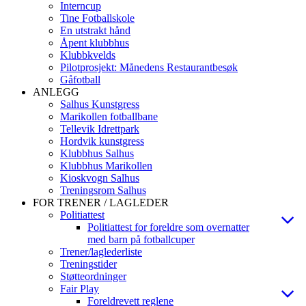
Interncup
Tine Fotballskole
En utstrakt hånd
Åpent klubbhus
Klubbkvelds
Pilotprosjekt: Månedens Restaurantbesøk
Gåfotball
ANLEGG
Salhus Kunstgress
Marikollen fotballbane
Tellevik Idrettpark
Hordvik kunstgress
Klubbhus Salhus
Klubbhus Marikollen
Kioskvogn Salhus
Treningsrom Salhus
FOR TRENER / LAGLEDER
Politiattest
Politiattest for foreldre som overnatter
med barn på fotballcuper
Trener/laglederliste
Treningstider
Støtteordninger
Fair Play
Foreldrevett reglene