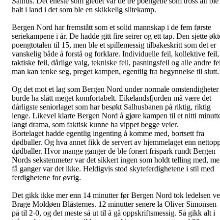
Salhus. Det eneste som gledet var de tre poengene som tross alt ble
halt i land i det som ble en skikkelig slitekamp.
Bergen Nord har fremstått som et solid mannskap i de fem første
seriekampene i år. De hadde gitt fire seirer og ett tap. Den sjette økt
poengtotalen til 15, men ble et spillemessig tilbakeskritt som det er
vanskelig både å forstå og forklare. Individuelle feil, kollektive feil,
taktiske feil, dårlige valg, tekniske feil, pasningsfeil og alle andre fe
man kan tenke seg, preget kampen, egentlig fra begynnelse til slutt.
Og det mot et lag som Bergen Nord under normale omstendigheter
burde ha slått meget komfortabelt. Eikelandsfjorden må være det
dårligste seniorlaget som har besøkt Salhusbanen på riktig, riktig
lenge. Likevel klarte Bergen Nord å gjøre kampen til et nitti minutt
langt drama, som faktisk kunne ha vippet begge veier.
Bortelaget hadde egentlig ingenting å komme med, bortsett fra
dødballer. Og hva annet fikk de servert av hjemmelaget enn nettop
dødballer. Hvor mange ganger de ble forært frispark rundt Bergen
Nords sekstenmeter var det sikkert ingen som holdt telling med, m
få ganger var det ikke. Heldigvis stod skyteferdighetene i stil med
ferdighetene for øvrig.
Det gikk ikke mer enn 14 minutter før Bergen Nord tok ledelsen v
Brage Moldøen Blåsternes. 12 minutter senere la Oliver Simonsen
på til 2-0, og det meste så ut til å gå oppskriftsmessig. Så gikk alt i