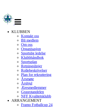
Veksle
navigasjon
KLUBBEN
Kontakt oss
Bli medlem
Om oss
Organisasjon
Sportslig ledelse
Klubbhåndbok
Sportsplan
Retningslinjer
Rollebeskrivelser
Plan for rekruttering
Årsmøte
Årshjul
Æresmedlemmer
Grasrotandelen
NFF Kvalitetsklubb
ARRANGEMENT
Framo Fotballcup 24