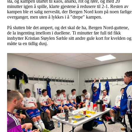
stå, og kampen utartet til kaos, anarki, rot og røre, og med 20
minutter igjen å spille, klarte gjestene å redusere til 2-1. Resten av
kampen ble et salig nerveslit, der Bergen Nord kom på noen farlige
overganger, men uten å lykkes i å "drepe" kampen.
På slutten ble det ampert, og det skal de ha, Bergen Nord-guttene,
de la ingenting imellom i duellene. Ti minutter før full tid fikk
innbytter Kristian Støylen Sæhle sitt andre gule kort for kvelden og
måtte ta en tidlig dusj.