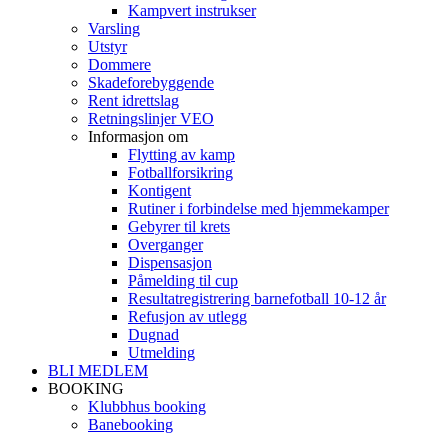
Kampvert instrukser
Varsling
Utstyr
Dommere
Skadeforebyggende
Rent idrettslag
Retningslinjer VEO
Informasjon om
Flytting av kamp
Fotballforsikring
Kontigent
Rutiner i forbindelse med hjemmekamper
Gebyrer til krets
Overganger
Dispensasjon
Påmelding til cup
Resultatregistrering barnefotball 10-12 år
Refusjon av utlegg
Dugnad
Utmelding
BLI MEDLEM
BOOKING
Klubbhus booking
Banebooking