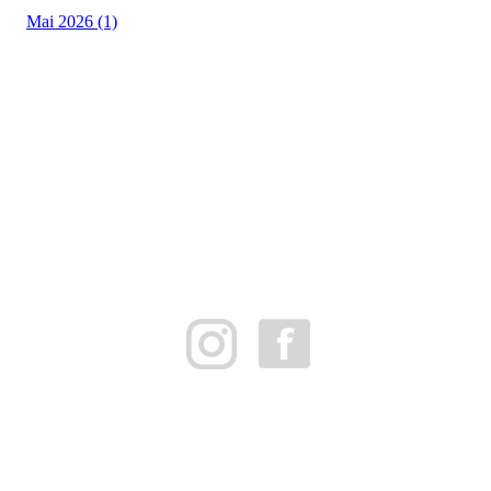
Mai 2026 (1)
FK Bergen Nord
Postboks 10 MYRDAL
5878 BERGEN
Org.nr: 882259102
post@bergennord.no