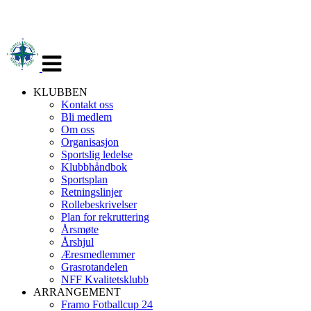
Veksle
navigasjon
KLUBBEN
Kontakt oss
Bli medlem
Om oss
Organisasjon
Sportslig ledelse
Klubbhåndbok
Sportsplan
Retningslinjer
Rollebeskrivelser
Plan for rekruttering
Årsmøte
Årshjul
Æresmedlemmer
Grasrotandelen
NFF Kvalitetsklubb
ARRANGEMENT
Framo Fotballcup 24