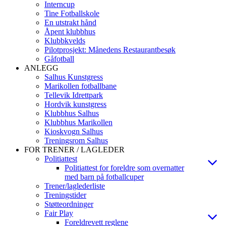
Interncup
Tine Fotballskole
En utstrakt hånd
Åpent klubbhus
Klubbkvelds
Pilotprosjekt: Månedens Restaurantbesøk
Gåfotball
ANLEGG
Salhus Kunstgress
Marikollen fotballbane
Tellevik Idrettpark
Hordvik kunstgress
Klubbhus Salhus
Klubbhus Marikollen
Kioskvogn Salhus
Treningsrom Salhus
FOR TRENER / LAGLEDER
Politiattest
Politiattest for foreldre som overnatter
med barn på fotballcuper
Trener/laglederliste
Treningstider
Støtteordninger
Fair Play
Foreldrevett reglene