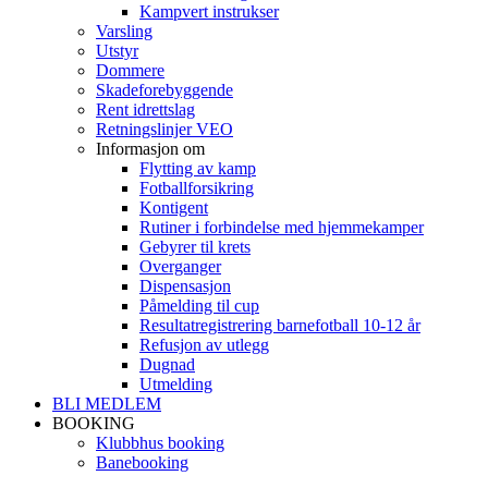
Kampvert instrukser
Varsling
Utstyr
Dommere
Skadeforebyggende
Rent idrettslag
Retningslinjer VEO
Informasjon om
Flytting av kamp
Fotballforsikring
Kontigent
Rutiner i forbindelse med hjemmekamper
Gebyrer til krets
Overganger
Dispensasjon
Påmelding til cup
Resultatregistrering barnefotball 10-12 år
Refusjon av utlegg
Dugnad
Utmelding
BLI MEDLEM
BOOKING
Klubbhus booking
Banebooking