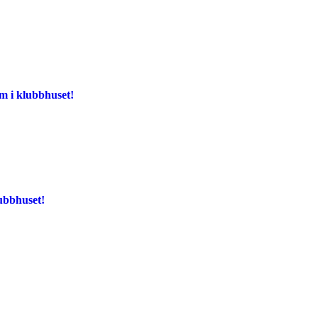
m i klubbhuset!
ubbhuset!