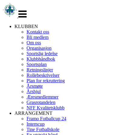
Veksle
navigasjon
KLUBBEN
Kontakt oss
Bli medlem
Om oss
Organisasjon
Sportslig ledelse
Klubbhåndbok
Sportsplan
Retningslinjer
Rollebeskrivelser
Plan for rekruttering
Årsmøte
Årshjul
Æresmedlemmer
Grasrotandelen
NFF Kvalitetsklubb
ARRANGEMENT
Framo Fotballcup 24
Interncup
Tine Fotballskole
En utstrakt hånd