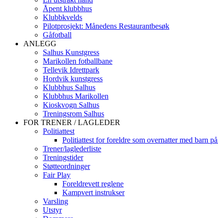
Åpent klubbhus
Klubbkvelds
Pilotprosjekt: Månedens Restaurantbesøk
Gåfotball
ANLEGG
Salhus Kunstgress
Marikollen fotballbane
Tellevik Idrettpark
Hordvik kunstgress
Klubbhus Salhus
Klubbhus Marikollen
Kioskvogn Salhus
Treningsrom Salhus
FOR TRENER / LAGLEDER
Politiattest
Politiattest for foreldre som overnatter med barn på
Trener/laglederliste
Treningstider
Støtteordninger
Fair Play
Foreldrevett reglene
Kampvert instrukser
Varsling
Utstyr