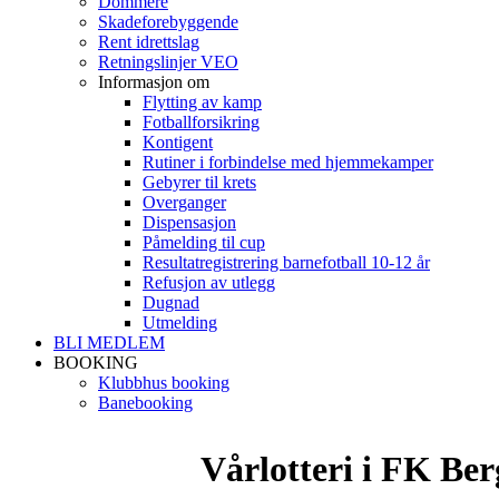
Dommere
Skadeforebyggende
Rent idrettslag
Retningslinjer VEO
Informasjon om
Flytting av kamp
Fotballforsikring
Kontigent
Rutiner i forbindelse med hjemmekamper
Gebyrer til krets
Overganger
Dispensasjon
Påmelding til cup
Resultatregistrering barnefotball 10-12 år
Refusjon av utlegg
Dugnad
Utmelding
BLI MEDLEM
BOOKING
Klubbhus booking
Banebooking
Vårlotteri i FK Be