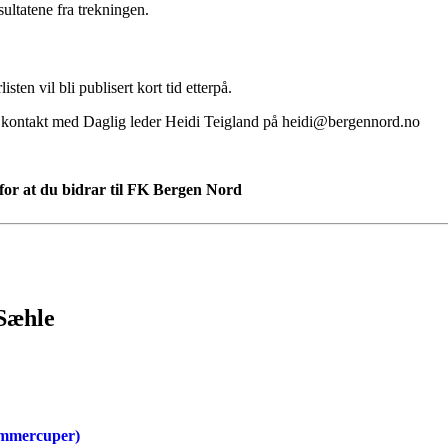
ultatene fra trekningen.
listen vil bli publisert kort tid etterpå.
a kontakt med Daglig leder Heidi Teigland på heidi@bergennord.no
kk for at du bidrar til FK Bergen Nord
 Sæhle
sommercuper)