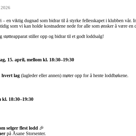
r 2026
i – en viktig dugnad som bidrar til å styrke fellesskapet i klubben vår. I
mtidig som vi kan holde kostnadene nede for alle som ønsker å være en 
g støtteapparat stiller opp og bidrar til et godt loddsalg!
, 15. april, mellom kl. 18:30–19:30
 hvert lag
(lagleder eller annen) møter opp for å hente loddbøkene.
m kl. 18:30–19:30
om selger flest lodd
🎉
ner
på Åsane Storsenter.