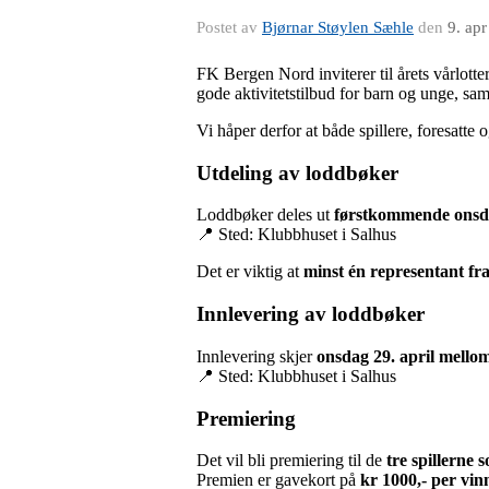
Postet av
Bjørnar Støylen Sæhle
den
9. ap
FK Bergen Nord inviterer til årets vårlotter
gode aktivitetstilbud for barn og unge, sa
Vi håper derfor at både spillere, foresatte o
Utdeling av loddbøker
Loddbøker deles ut
førstkommende onsdag
📍 Sted: Klubbhuset i Salhus
Det er viktig at
minst én representant fra
Innlevering av loddbøker
Innlevering skjer
onsdag 29. april mello
📍 Sted: Klubbhuset i Salhus
Premiering
Det vil bli premiering til de
tre spillerne s
Premien er gavekort på
kr 1000,- per vin