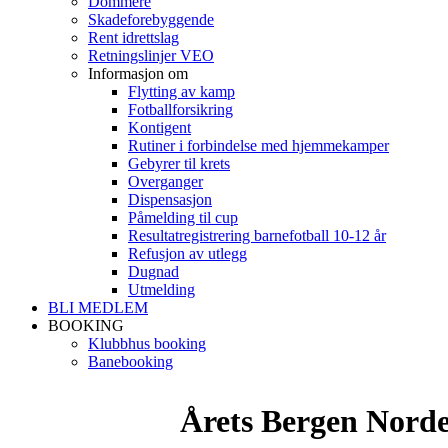
Dommere
Skadeforebyggende
Rent idrettslag
Retningslinjer VEO
Informasjon om
Flytting av kamp
Fotballforsikring
Kontigent
Rutiner i forbindelse med hjemmekamper
Gebyrer til krets
Overganger
Dispensasjon
Påmelding til cup
Resultatregistrering barnefotball 10-12 år
Refusjon av utlegg
Dugnad
Utmelding
BLI MEDLEM
BOOKING
Klubbhus booking
Banebooking
Årets Bergen Norde