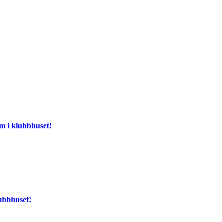
m i klubbhuset!
ubbhuset!