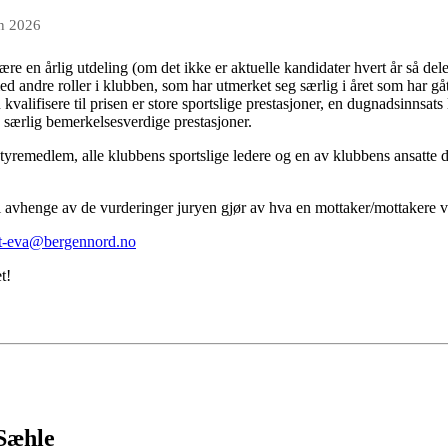
an 2026
re en årlig utdeling (om det ikke er aktuelle kandidater hvert år så dele
med andre roller i klubben, som har utmerket seg særlig i året som har gåt
valifisere til prisen er store sportslige prestasjoner, en dugnadsinnsat
e særlig bemerkelsesverdige prestasjoner.
 styremedlem, alle klubbens sportslige ledere og en av klubbens ansatte
 avhenge av de vurderinger juryen gjør av hva en mottaker/mottakere vi
tt-eva@bergennord.no
et!
 Sæhle