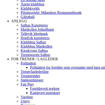
Åpent klubbhus
Klubbkvelds
Pilotprosjekt: Månedens Restaurantbesøk
Gåfotball
ANLEGG
Salhus Kunstgress
Marikollen fotballbane
Tellevik Idrettpark
Hordvik kunstgress
Klubbhus Salhus
Klubbhus Marikollen
Kioskvogn Salhus
Treningsrom Salhus
FOR TRENER / LAGLEDER
Politiattest
Politiattest for foreldre som overnatter med barn på
Trener/laglederliste
Treningstider
Støtteordninger
Fair Play
Foreldrevett reglene
Kampvert instrukser
Varsling
Utstyr