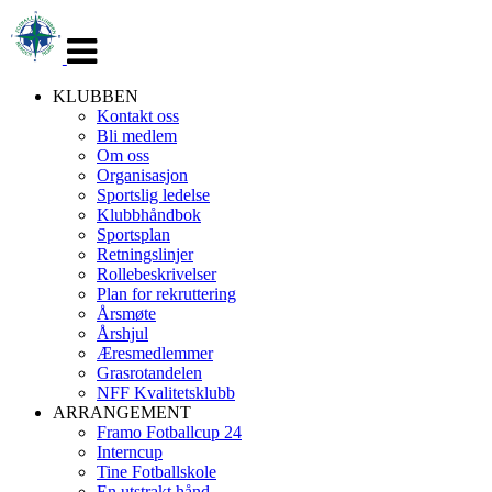
Veksle
navigasjon
KLUBBEN
Kontakt oss
Bli medlem
Om oss
Organisasjon
Sportslig ledelse
Klubbhåndbok
Sportsplan
Retningslinjer
Rollebeskrivelser
Plan for rekruttering
Årsmøte
Årshjul
Æresmedlemmer
Grasrotandelen
NFF Kvalitetsklubb
ARRANGEMENT
Framo Fotballcup 24
Interncup
Tine Fotballskole
En utstrakt hånd