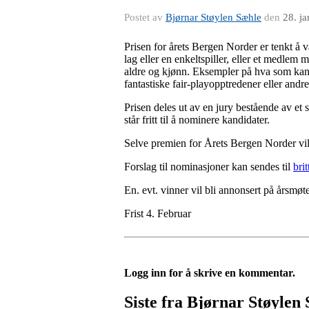
Postet av
Bjørnar Støylen Sæhle
den
28. j
Prisen for årets Bergen Norder er tenkt å væ
lag eller en enkeltspiller, eller et medlem 
aldre og kjønn. Eksempler på hva som kan k
fantastiske fair-playopptredener eller andr
Prisen deles ut av en jury bestående av et
står fritt til å nominere kandidater.
Selve premien for Årets Bergen Norder vil
Forslag til nominasjoner kan sendes til
bri
En. evt. vinner vil bli annonsert på årsmøt
Frist 4. Februar
Logg inn for å skrive en kommentar.
Siste fra Bjørnar Støylen