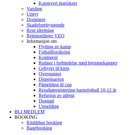
Kampvert instrukser
Varsling
Utstyr
Dommere
Skadeforebyggende
Rent idrettslag
Retningslinjer VEO
Informasjon om
Flytting av kamp
Fotballforsikring
Kontigent
Rutiner i forbindelse med hjemmekamper
Gebyrer til krets
Overganger
Dispensasjon
Påmelding til cup
Resultatregistrering barnefotball 10-12 år
Refusjon av utlegg
Dugnad
Utmelding
BLI MEDLEM
BOOKING
Klubbhus booking
Banebooking