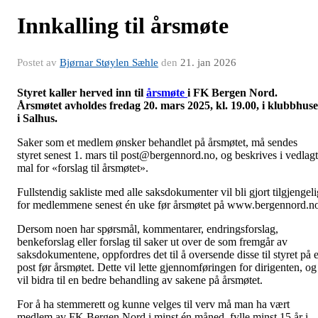
Innkalling til årsmøte
Postet av
Bjørnar Støylen Sæhle
den
21. jan 2026
Styret kaller herved inn til
årsmøte
i FK Bergen Nord.
Årsmøtet avholdes fredag 20. mars 2025, kl. 19.00, i klubbhuse
i Salhus.
Saker som et medlem ønsker behandlet på årsmøtet, må sendes
styret senest 1. mars til post@bergennord.no, og beskrives i vedlag
mal for «forslag til årsmøtet».
Fullstendig sakliste med alle saksdokumenter vil bli gjort tilgjengeli
for medlemmene senest én uke før årsmøtet på www.bergennord.n
Dersom noen har spørsmål, kommentarer, endringsforslag,
benkeforslag eller forslag til saker ut over de som fremgår av
saksdokumentene, oppfordres det til å oversende disse til styret på e
post før årsmøtet. Dette vil lette gjennomføringen for dirigenten, og
vil bidra til en bedre behandling av sakene på årsmøtet.
For å ha stemmerett og kunne velges til verv må man ha vært
medlem av FK Bergen Nord i minst én måned, fylle minst 15 år i