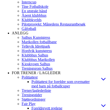
Interncup
Tine Fotballskole
En utstrakt hånd
Åpent klubbhus
Klubbkvelds
Pilotprosjekt: Månedens Restaurantbesøk
Gåfotball
ANLEGG
Salhus Kunstgress
Marikollen fotballbane
Tellevik Idrettpark
Hordvik kunstgress
Klubbhus Salhus
Klubbhus Marikollen
Kioskvogn Salhus
Treningsrom Salhus
FOR TRENER / LAGLEDER
Politiattest
Politiattest for foreldre som overnatter
med barn på fotballcuper
Trener/laglederliste
Treningstider
Støtteordninger
Fair Play
Foreldrevett reglene