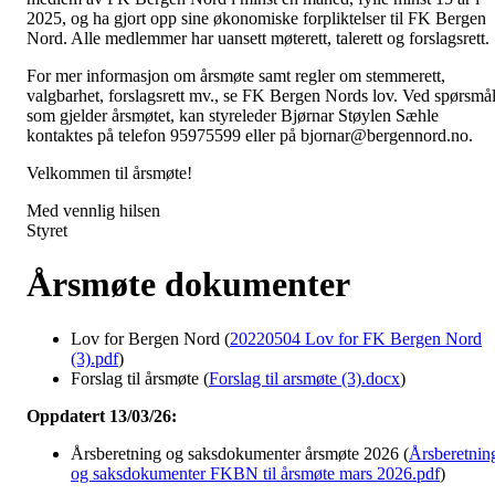
2025, og ha gjort opp sine økonomiske forpliktelser til FK Bergen
Nord. Alle medlemmer har uansett møterett, talerett og forslagsrett.
For mer informasjon om årsmøte samt regler om stemmerett,
valgbarhet, forslagsrett mv., se FK Bergen Nords lov. Ved spørsmå
som gjelder årsmøtet, kan styreleder Bjørnar Støylen Sæhle
kontaktes på telefon 95975599 eller på bjornar@bergennord.no.
Velkommen til årsmøte!
Med vennlig hilsen
Styret
Årsmøte dokumenter
Lov for Bergen Nord (
20220504 Lov for FK Bergen Nord
(3).pdf
)
Forslag til årsmøte (
Forslag til arsmøte (3).docx
)
Oppdatert 13/03/26:
Årsberetning og saksdokumenter årsmøte 2026 (
Årsberetnin
og saksdokumenter FKBN til årsmøte mars 2026.pdf
)