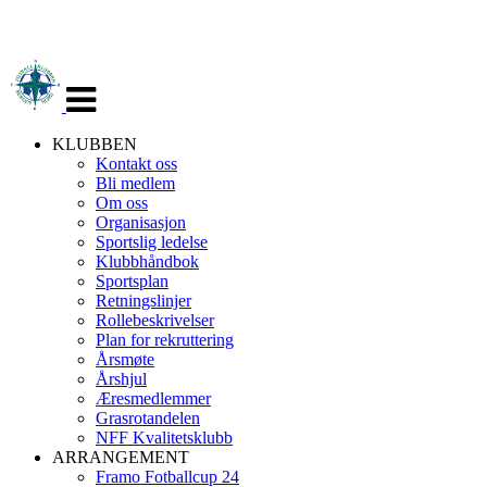
Veksle
navigasjon
KLUBBEN
Kontakt oss
Bli medlem
Om oss
Organisasjon
Sportslig ledelse
Klubbhåndbok
Sportsplan
Retningslinjer
Rollebeskrivelser
Plan for rekruttering
Årsmøte
Årshjul
Æresmedlemmer
Grasrotandelen
NFF Kvalitetsklubb
ARRANGEMENT
Framo Fotballcup 24