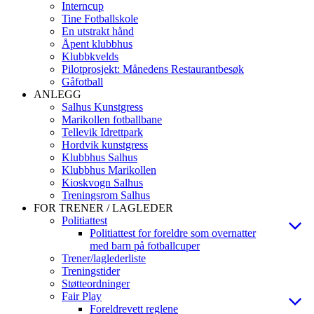
Interncup
Tine Fotballskole
En utstrakt hånd
Åpent klubbhus
Klubbkvelds
Pilotprosjekt: Månedens Restaurantbesøk
Gåfotball
ANLEGG
Salhus Kunstgress
Marikollen fotballbane
Tellevik Idrettpark
Hordvik kunstgress
Klubbhus Salhus
Klubbhus Marikollen
Kioskvogn Salhus
Treningsrom Salhus
FOR TRENER / LAGLEDER
Politiattest
Politiattest for foreldre som overnatter
med barn på fotballcuper
Trener/laglederliste
Treningstider
Støtteordninger
Fair Play
Foreldrevett reglene