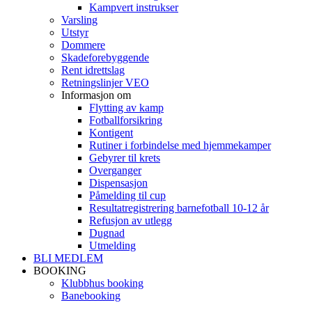
Kampvert instrukser
Varsling
Utstyr
Dommere
Skadeforebyggende
Rent idrettslag
Retningslinjer VEO
Informasjon om
Flytting av kamp
Fotballforsikring
Kontigent
Rutiner i forbindelse med hjemmekamper
Gebyrer til krets
Overganger
Dispensasjon
Påmelding til cup
Resultatregistrering barnefotball 10-12 år
Refusjon av utlegg
Dugnad
Utmelding
BLI MEDLEM
BOOKING
Klubbhus booking
Banebooking