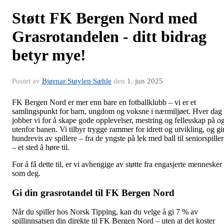
Støtt FK Bergen Nord med
Grasrotandelen - ditt bidrag
betyr mye!
Postet av
Bjørnar Støylen Sæhle
den
1. jun 2025
FK Bergen Nord er mer enn bare en fotballklubb – vi er et
samlingspunkt for barn, ungdom og voksne i nærmiljøet. Hver dag
jobber vi for å skape gode opplevelser, mestring og fellesskap på o
utenfor banen. Vi tilbyr trygge rammer for idrett og utvikling, og gi
hundrevis av spillere – fra de yngste på lek med ball til seniorspille
– et sted å høre til.
For å få dette til, er vi avhengige av støtte fra engasjerte mennesker
som deg.
Gi din grasrotandel til FK Bergen Nord
Når du spiller hos Norsk Tipping, kan du velge å gi 7 % av
spillinnsatsen din direkte til FK Bergen Nord – uten at det koster