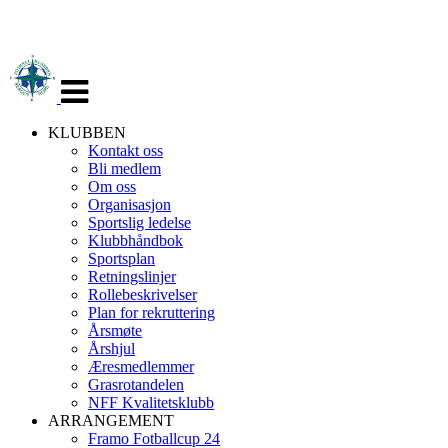
Veksle
navigasjon
KLUBBEN
Kontakt oss
Bli medlem
Om oss
Organisasjon
Sportslig ledelse
Klubbhåndbok
Sportsplan
Retningslinjer
Rollebeskrivelser
Plan for rekruttering
Årsmøte
Årshjul
Æresmedlemmer
Grasrotandelen
NFF Kvalitetsklubb
ARRANGEMENT
Framo Fotballcup 24