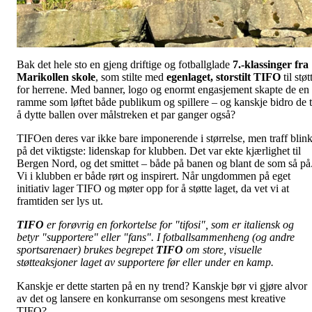
Bak det hele sto en gjeng driftige og fotballglade
7.-klassinger fra
Marikollen skole
, som stilte med
egenlaget, storstilt TIFO
til støt
for herrene. Med banner, logo og enormt engasjement skapte de en
ramme som løftet både publikum og spillere – og kanskje bidro de t
å dytte ballen over målstreken et par ganger også?
TIFOen deres var ikke bare imponerende i størrelse, men traff blin
på det viktigste: lidenskap for klubben. Det var ekte kjærlighet til
Bergen Nord, og det smittet – både på banen og blant de som så på
Vi i klubben er både rørt og inspirert. Når ungdommen på eget
initiativ lager TIFO og møter opp for å støtte laget, da vet vi at
framtiden ser lys ut.
TIFO
er forøvrig en forkortelse for "tifosi", som er italiensk og
betyr "supportere" eller "fans". I fotballsammenheng (og andre
sportsarenaer) brukes begrepet
TIFO
om store, visuelle
støtteaksjoner laget av supportere før eller under en kamp.
Kanskje er dette starten på en ny trend? Kanskje bør vi gjøre alvor
av det og lansere en konkurranse om sesongens mest kreative
TIFO?