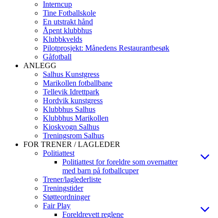
Interncup
Tine Fotballskole
En utstrakt hånd
Åpent klubbhus
Klubbkvelds
Pilotprosjekt: Månedens Restaurantbesøk
Gåfotball
ANLEGG
Salhus Kunstgress
Marikollen fotballbane
Tellevik Idrettpark
Hordvik kunstgress
Klubbhus Salhus
Klubbhus Marikollen
Kioskvogn Salhus
Treningsrom Salhus
FOR TRENER / LAGLEDER
Politiattest
Politiattest for foreldre som overnatter
med barn på fotballcuper
Trener/laglederliste
Treningstider
Støtteordninger
Fair Play
Foreldrevett reglene