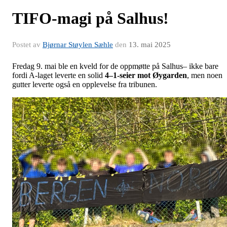
TIFO-magi på Salhus!
Postet av
Bjørnar Støylen Sæhle
den
13. mai 2025
Fredag 9. mai ble en kveld for de oppmøtte på Salhus– ikke bare
fordi A-laget leverte en solid
4–1-seier mot Øygarden
, men noen
gutter leverte også en opplevelse fra tribunen.