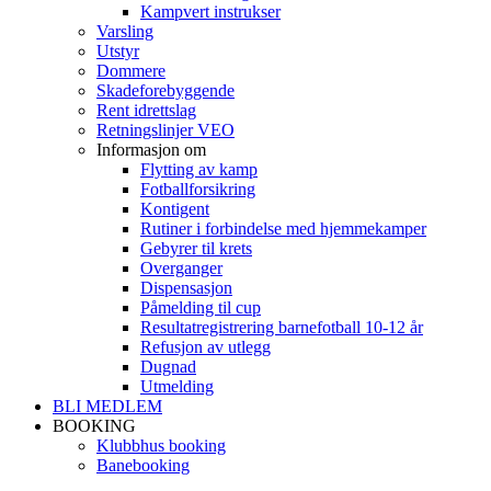
Kampvert instrukser
Varsling
Utstyr
Dommere
Skadeforebyggende
Rent idrettslag
Retningslinjer VEO
Informasjon om
Flytting av kamp
Fotballforsikring
Kontigent
Rutiner i forbindelse med hjemmekamper
Gebyrer til krets
Overganger
Dispensasjon
Påmelding til cup
Resultatregistrering barnefotball 10-12 år
Refusjon av utlegg
Dugnad
Utmelding
BLI MEDLEM
BOOKING
Klubbhus booking
Banebooking