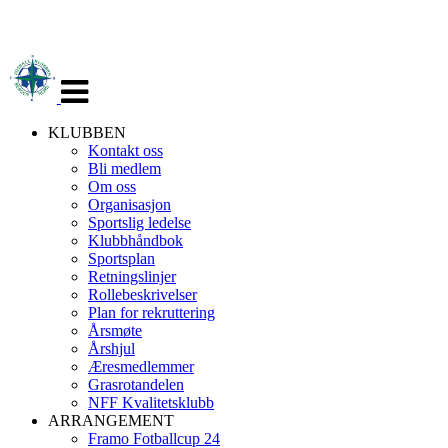
Veksle
navigasjon
KLUBBEN
Kontakt oss
Bli medlem
Om oss
Organisasjon
Sportslig ledelse
Klubbhåndbok
Sportsplan
Retningslinjer
Rollebeskrivelser
Plan for rekruttering
Årsmøte
Årshjul
Æresmedlemmer
Grasrotandelen
NFF Kvalitetsklubb
ARRANGEMENT
Framo Fotballcup 24