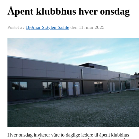
Åpent klubbhus hver onsdag
Postet av
Bjørnar Støylen Sæhle
den
11. mar 2025
Hver onsdag inviterer våre to daglige ledere til åpent klubbhus