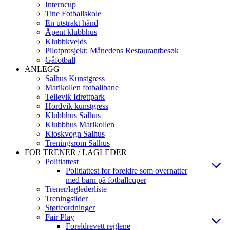
Interncup
Tine Fotballskole
En utstrakt hånd
Åpent klubbhus
Klubbkvelds
Pilotprosjekt: Månedens Restaurantbesøk
Gåfotball
ANLEGG
Salhus Kunstgress
Marikollen fotballbane
Tellevik Idrettpark
Hordvik kunstgress
Klubbhus Salhus
Klubbhus Marikollen
Kioskvogn Salhus
Treningsrom Salhus
FOR TRENER / LAGLEDER
Politiattest
Politiattest for foreldre som overnatter
med barn på fotballcuper
Trener/laglederliste
Treningstider
Støtteordninger
Fair Play
Foreldrevett reglene