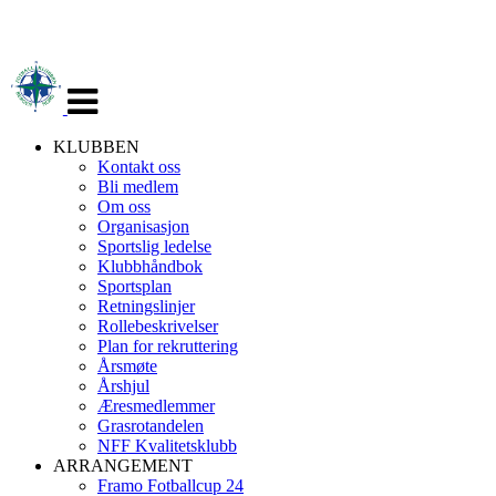
Veksle
navigasjon
KLUBBEN
Kontakt oss
Bli medlem
Om oss
Organisasjon
Sportslig ledelse
Klubbhåndbok
Sportsplan
Retningslinjer
Rollebeskrivelser
Plan for rekruttering
Årsmøte
Årshjul
Æresmedlemmer
Grasrotandelen
NFF Kvalitetsklubb
ARRANGEMENT
Framo Fotballcup 24