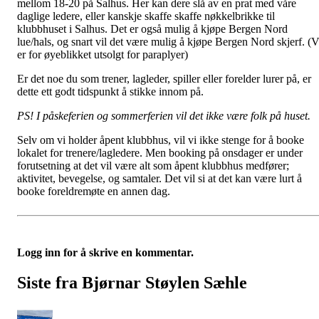
mellom 18-20 på Salhus. Her kan dere slå av en prat med våre
daglige ledere, eller kanskje skaffe skaffe nøkkelbrikke til
klubbhuset i Salhus. Det er også mulig å kjøpe Bergen Nord
lue/hals, og snart vil det være mulig å kjøpe Bergen Nord skjerf. (V
er for øyeblikket utsolgt for paraplyer)
Er det noe du som trener, lagleder, spiller eller forelder lurer på, er
dette ett godt tidspunkt å stikke innom på.
PS! I påskeferien og sommerferien vil det ikke være folk på huset.
Selv om vi holder åpent klubbhus, vil vi ikke stenge for å booke
lokalet for trenere/lagledere. Men booking på onsdager er under
forutsetning at det vil være alt som åpent klubbhus medfører;
aktivitet, bevegelse, og samtaler. Det vil si at det kan være lurt å
booke foreldremøte en annen dag.
Logg inn for å skrive en kommentar.
Siste fra Bjørnar Støylen Sæhle