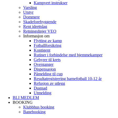
Kampvert instrukser
Varsling
Utstyr
Dommere
Skadeforebyggende
Rent idrettslag
Retningslinjer VEO
Informasjon om
Flytting av kamp
Fotballforsikring
Kontigent
Rutiner i forbindelse med hjemmekamper
Gebyrer til krets
Overganger
Dispensasjon
Påmelding til cup
Resultatregistrering barnefotball 10-12 år
Refusjon av utlegg
Dugnad
Utmelding
BLI MEDLEM
BOOKING
Klubbhus booking
Banebooking