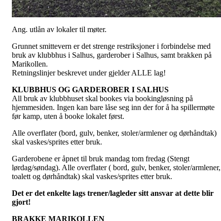
Ang. utlån av lokaler til møter.
Grunnet smittevern er det strenge restriksjoner i forbindelse med
bruk av klubbhus i Salhus, garderober i Salhus, samt brakken på
Marikollen.
Retningslinjer beskrevet under gjelder ALLE lag!
KLUBBHUS OG GARDEROBER I SALHUS
All bruk av klubbhuset skal bookes via bookingløsning på
hjemmesiden. Ingen kan bare låse seg inn der for å ha spillermøte
før kamp, uten å booke lokalet først.
Alle overflater (bord, gulv, benker, stoler/armlener og dørhåndtak)
skal vaskes/sprites etter bruk.
Garderobene er åpnet til bruk mandag tom fredag (Stengt
lørdag/søndag). Alle overflater ( bord, gulv, benker, stoler/armlener,
toalett og dørhåndtak) skal vaskes/sprites etter bruk.
Det er det enkelte lags trener/lagleder sitt ansvar at dette blir
gjort!
BRAKKE MARIKOLLEN