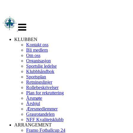
Veksle
navigasjon
KLUBBEN
Kontakt oss
Bli medlem
Om oss
Organisasjon
Sportslig ledelse
Klubbhåndbok
Sportsplan
Retningslinjer
Rollebeskrivelser
Plan for rekruttering
Årsmøte
Årshjul
Æresmedlemmer
Grasrotandelen
NFF Kvalitetsklubb
ARRANGEMENT
Framo Fotballcup 24