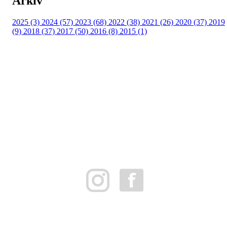
Arkiv
2025 (3)
2024 (57)
2023 (68)
2022 (38)
2021 (26)
2020 (37)
2019
(9)
2018 (37)
2017 (50)
2016 (8)
2015 (1)
FK Bergen Nord
Postboks 10 MYRDAL
5878 BERGEN
Org.nr: 882259102
post@bergennord.no