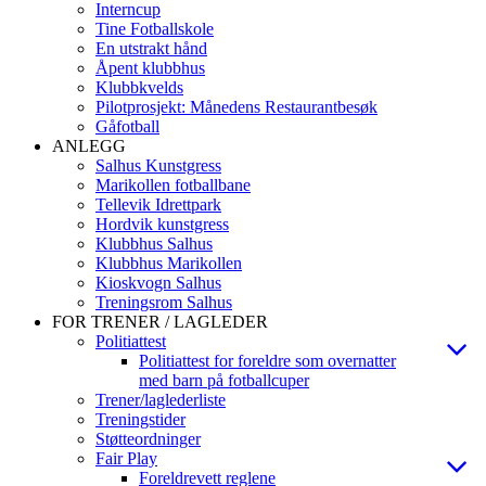
Interncup
Tine Fotballskole
En utstrakt hånd
Åpent klubbhus
Klubbkvelds
Pilotprosjekt: Månedens Restaurantbesøk
Gåfotball
ANLEGG
Salhus Kunstgress
Marikollen fotballbane
Tellevik Idrettpark
Hordvik kunstgress
Klubbhus Salhus
Klubbhus Marikollen
Kioskvogn Salhus
Treningsrom Salhus
FOR TRENER / LAGLEDER
Politiattest
Politiattest for foreldre som overnatter
med barn på fotballcuper
Trener/laglederliste
Treningstider
Støtteordninger
Fair Play
Foreldrevett reglene