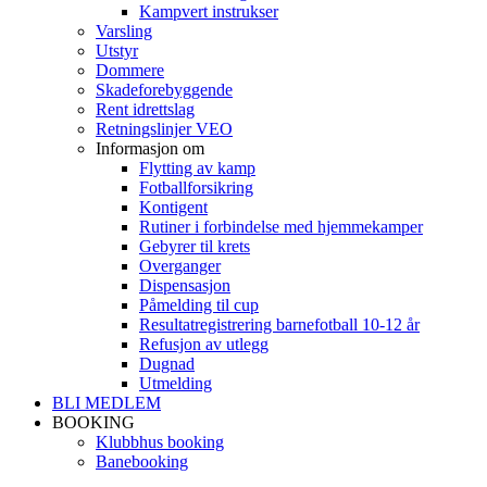
Kampvert instrukser
Varsling
Utstyr
Dommere
Skadeforebyggende
Rent idrettslag
Retningslinjer VEO
Informasjon om
Flytting av kamp
Fotballforsikring
Kontigent
Rutiner i forbindelse med hjemmekamper
Gebyrer til krets
Overganger
Dispensasjon
Påmelding til cup
Resultatregistrering barnefotball 10-12 år
Refusjon av utlegg
Dugnad
Utmelding
BLI MEDLEM
BOOKING
Klubbhus booking
Banebooking