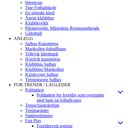
Interncup
Tine Fotballskole
En utstrakt hånd
Åpent klubbhus
Klubbkvelds
Pilotprosjekt: Månedens Restaurantbesøk
Gåfotball
ANLEGG
Salhus Kunstgress
Marikollen fotballbane
Tellevik Idrettpark
Hordvik kunstgress
Klubbhus Salhus
Klubbhus Marikollen
Kioskvogn Salhus
Treningsrom Salhus
FOR TRENER / LAGLEDER
Politiattest
Politiattest for foreldre som overnatter
med barn på fotballcuper
Trener/laglederliste
Treningstider
Støtteordninger
Fair Play
Foreldrevett reglene