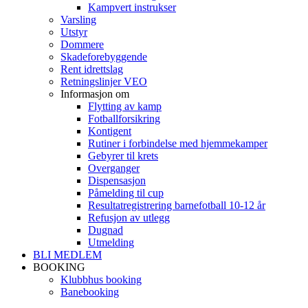
Kampvert instrukser
Varsling
Utstyr
Dommere
Skadeforebyggende
Rent idrettslag
Retningslinjer VEO
Informasjon om
Flytting av kamp
Fotballforsikring
Kontigent
Rutiner i forbindelse med hjemmekamper
Gebyrer til krets
Overganger
Dispensasjon
Påmelding til cup
Resultatregistrering barnefotball 10-12 år
Refusjon av utlegg
Dugnad
Utmelding
BLI MEDLEM
BOOKING
Klubbhus booking
Banebooking