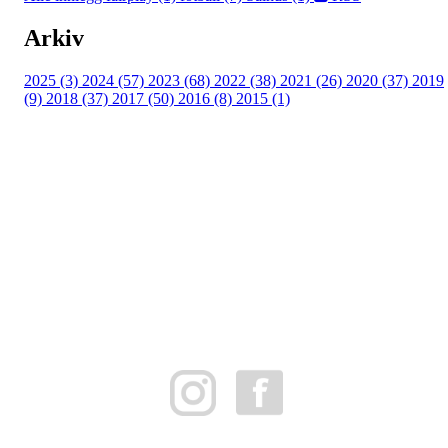
Arkiv
2025 (3)
2024 (57)
2023 (68)
2022 (38)
2021 (26)
2020 (37)
2019
(9)
2018 (37)
2017 (50)
2016 (8)
2015 (1)
FK Bergen Nord
Postboks 10 MYRDAL
5878 BERGEN
Org.nr: 882259102
post@bergennord.no