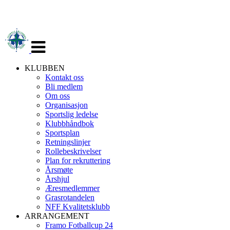
Veksle
navigasjon
KLUBBEN
Kontakt oss
Bli medlem
Om oss
Organisasjon
Sportslig ledelse
Klubbhåndbok
Sportsplan
Retningslinjer
Rollebeskrivelser
Plan for rekruttering
Årsmøte
Årshjul
Æresmedlemmer
Grasrotandelen
NFF Kvalitetsklubb
ARRANGEMENT
Framo Fotballcup 24