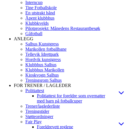
Interncup
Tine Fotballskole
En utstrakt hånd
Åpent klubbhus
Klubbkvelds
Pilotprosjekt: Månedens Restaurantbesøk
Gåfotball
ANLEGG
Salhus Kunstgress
Marikollen fotballbane
Tellevik Idrettpark
Hordvik kunstgress
Klubbhus Salhus
Klubbhus Marikollen
Kioskvogn Salhus
Treningsrom Salhus
FOR TRENER / LAGLEDER
Politiattest
Politiattest for foreldre som overnatter
med barn på fotballcuper
Trener/laglederliste
Treningstider
Støtteordninger
Fair Play
Foreldrevett reglene