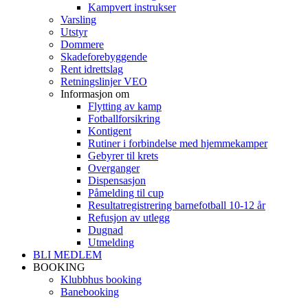
Kampvert instrukser
Varsling
Utstyr
Dommere
Skadeforebyggende
Rent idrettslag
Retningslinjer VEO
Informasjon om
Flytting av kamp
Fotballforsikring
Kontigent
Rutiner i forbindelse med hjemmekamper
Gebyrer til krets
Overganger
Dispensasjon
Påmelding til cup
Resultatregistrering barnefotball 10-12 år
Refusjon av utlegg
Dugnad
Utmelding
BLI MEDLEM
BOOKING
Klubbhus booking
Banebooking