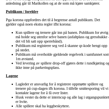
anledning går til Marikollen og at de som må kjøre samkjører.
Publikum / foreldre
Pga korona oppfordres det til å begrense antall publikum. Det
gjelder også noen ekstra regler ifht korona:
Kun spillere og trenere går inn på banen. Publikum for øvrig
må holde seg utenfor selve banen (asfaltplass og gressbakke 
det vil bli satt opp sperrebånd).
Publikum må registrere seg ved å skanne qr-kode hengt opp
på stedet.
Publikum må overholde gjeldende regelverk i samfunnet so
1m avstand.
Ved levering av spillere drop-off gjøres dette i rundkjøring o
ikke inne på parkeringsplass.
Lagene
Lagleder er ansvarlig for å registrere oppmøtte spillere og
trenere på cup-dagen ifh korona. I tilfelle smittesporing vil vi
kontakte lagene for å få over lister.
Husk vester da dette er interncup og alle lag i utgangspunktet
er hvite.
Alle spillere skal ha leggbeskyttere.