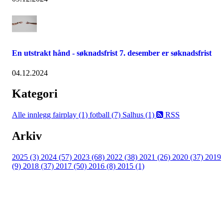
En utstrakt hånd - søknadsfrist 7. desember er søknadsfrist
04.12.2024
Kategori
Alle innlegg
fairplay (1)
fotball (7)
Salhus (1)
RSS
Arkiv
2025 (3)
2024 (57)
2023 (68)
2022 (38)
2021 (26)
2020 (37)
2019
(9)
2018 (37)
2017 (50)
2016 (8)
2015 (1)
FK Bergen Nord