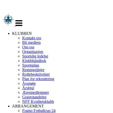
Veksle
navigasjon
KLUBBEN
Kontakt oss
Bli medlem
Om oss
Organisasjon
Sportslig ledelse
Klubbhåndbok
Sportsplan
Retningslinjer
Rollebeskrivelser
Plan for rekruttering
Årsmøte
Årshjul
Æresmedlemmer
Grasrotandelen
NFF Kvalitetsklubb
ARRANGEMENT
Framo Fotballcup 24