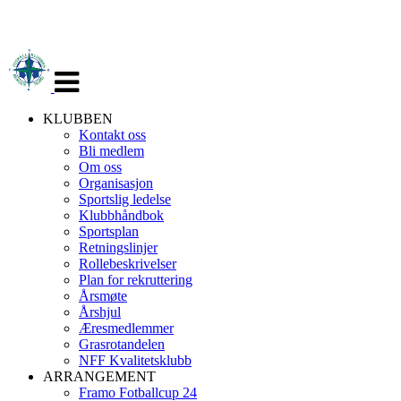
Veksle
navigasjon
KLUBBEN
Kontakt oss
Bli medlem
Om oss
Organisasjon
Sportslig ledelse
Klubbhåndbok
Sportsplan
Retningslinjer
Rollebeskrivelser
Plan for rekruttering
Årsmøte
Årshjul
Æresmedlemmer
Grasrotandelen
NFF Kvalitetsklubb
ARRANGEMENT
Framo Fotballcup 24