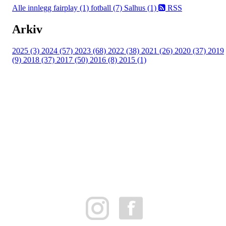
Alle innlegg
fairplay (1)
fotball (7)
Salhus (1)
RSS
Arkiv
2025 (3)
2024 (57)
2023 (68)
2022 (38)
2021 (26)
2020 (37)
2019
(9)
2018 (37)
2017 (50)
2016 (8)
2015 (1)
FK Bergen Nord
Postboks 10 MYRDAL
5878 BERGEN
Org.nr: 882259102
post@bergennord.no