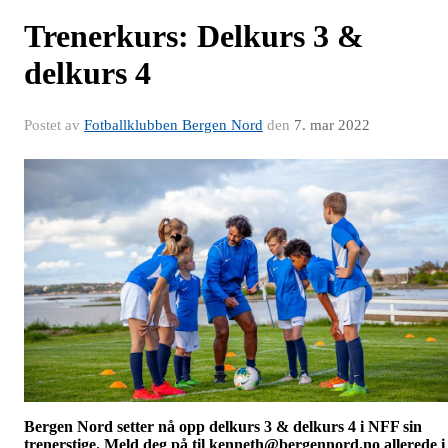
Trenerkurs: Delkurs 3 &
delkurs 4
Postet av
Fotballklubben Bergen Nord
den
7. mar 2022
Bergen Nord setter nå opp delkurs 3 & delkurs 4 i NFF sin
trenerstige. Meld deg på til kenneth@bergennord.no allerede i