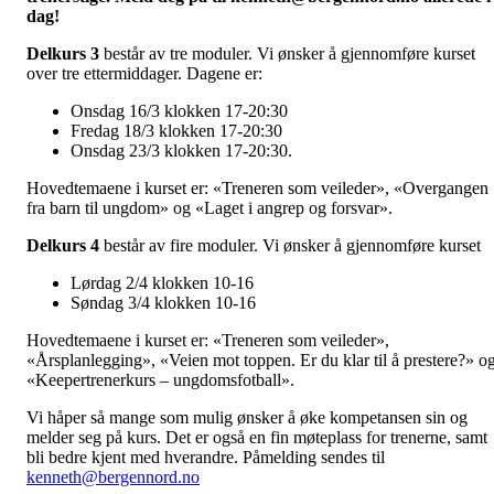
dag!
Delkurs 3
består av tre moduler. Vi ønsker å gjennomføre kurset
over tre ettermiddager. Dagene er:
Onsdag 16/3 klokken 17-20:30
Fredag 18/3 klokken 17-20:30
Onsdag 23/3 klokken 17-20:30.
Hovedtemaene i kurset er: «Treneren som veileder», «Overgangen
fra barn til ungdom» og «Laget i angrep og forsvar».
Delkurs 4
består av fire moduler. Vi ønsker å gjennomføre kurset
Lørdag 2/4 klokken 10-16
Søndag 3/4 klokken 10-16
Hovedtemaene i kurset er: «Treneren som veileder»,
«Årsplanlegging», «Veien mot toppen. Er du klar til å prestere?» o
«Keepertrenerkurs – ungdomsfotball».
Vi håper så mange som mulig ønsker å øke kompetansen sin og
melder seg på kurs. Det er også en fin møteplass for trenerne, samt
bli bedre kjent med hverandre. Påmelding sendes til
kenneth@bergennord.no