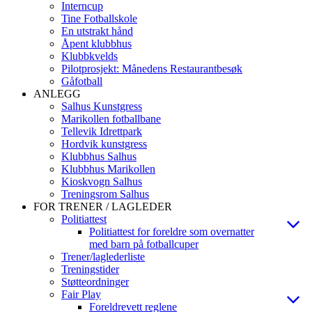
Interncup
Tine Fotballskole
En utstrakt hånd
Åpent klubbhus
Klubbkvelds
Pilotprosjekt: Månedens Restaurantbesøk
Gåfotball
ANLEGG
Salhus Kunstgress
Marikollen fotballbane
Tellevik Idrettpark
Hordvik kunstgress
Klubbhus Salhus
Klubbhus Marikollen
Kioskvogn Salhus
Treningsrom Salhus
FOR TRENER / LAGLEDER
Politiattest
Politiattest for foreldre som overnatter
med barn på fotballcuper
Trener/laglederliste
Treningstider
Støtteordninger
Fair Play
Foreldrevett reglene