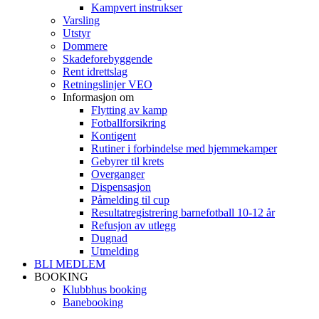
Kampvert instrukser
Varsling
Utstyr
Dommere
Skadeforebyggende
Rent idrettslag
Retningslinjer VEO
Informasjon om
Flytting av kamp
Fotballforsikring
Kontigent
Rutiner i forbindelse med hjemmekamper
Gebyrer til krets
Overganger
Dispensasjon
Påmelding til cup
Resultatregistrering barnefotball 10-12 år
Refusjon av utlegg
Dugnad
Utmelding
BLI MEDLEM
BOOKING
Klubbhus booking
Banebooking